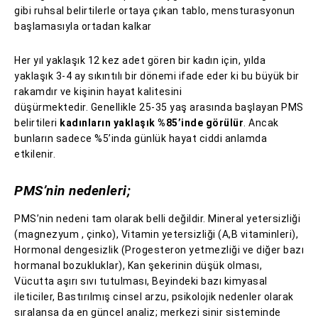
gibi ruhsal belirtilerle ortaya çıkan tablo, mensturasyonun
başlamasıyla ortadan kalkar
Her yıl yaklaşık 12 kez adet gören bir kadın için, yılda
yaklaşık 3-4 ay sıkıntılı bir dönemi ifade eder ki bu büyük bir
rakamdır ve kişinin hayat kalitesini
düşürmektedir. Genellikle 25-35 yaş arasında başlayan PMS
belirtileri
kadınların yaklaşık %85’inde görülür
. Ancak
bunların sadece %5’inda günlük hayat ciddi anlamda
etkilenir.
PMS’nin nedenleri;
PMS’nin nedeni tam olarak belli değildir. Mineral yetersizliği
(magnezyum , çinko), Vitamin yetersizliği (A,B vitaminleri),
Hormonal dengesizlik (Progesteron yetmezliği ve diğer bazı
hormanal bozukluklar), Kan şekerinin düşük olması,
Vücutta aşırı sıvı tutulması, Beyindeki bazı kimyasal
ileticiler, Bastırılmış cinsel arzu, psikolojik nedenler olarak
sıralansa da en güncel analiz; merkezi sinir sisteminde