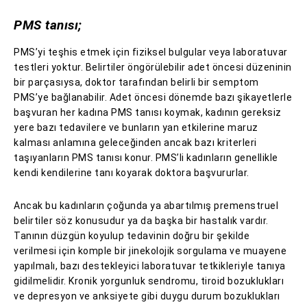
PMS tanısı;
PMS’yi teşhis etmek için fiziksel bulgular veya laboratuvar
testleri yoktur. Belirtiler öngörülebilir adet öncesi düzeninin
bir parçasıysa, doktor tarafından belirli bir semptom
PMS’ye bağlanabilir. Adet öncesi dönemde bazı şikayetlerle
başvuran her kadına PMS tanısı koymak, kadının gereksiz
yere bazı tedavilere ve bunların yan etkilerine maruz
kalması anlamına geleceğinden ancak bazı kriterleri
taşıyanların PMS tanısı konur. PMS’li kadınların genellikle
kendi kendilerine tanı koyarak doktora başvururlar.
Ancak bu kadınların çoğunda ya abartılmış premenstruel
belirtiler söz konusudur ya da başka bir hastalık vardır.
Tanının düzgün koyulup tedavinin doğru bir şekilde
verilmesi için komple bir jinekolojik sorgulama ve muayene
yapılmalı, bazı destekleyici laboratuvar tetkikleriyle tanıya
gidilmelidir. Kronik yorgunluk sendromu, tiroid bozuklukları
ve depresyon ve anksiyete gibi duygu durum bozuklukları