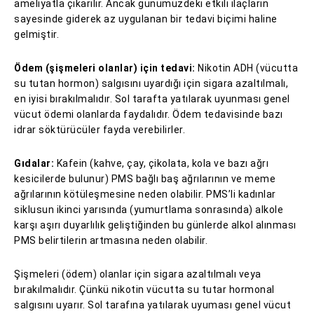
ameliyatla çıkarılır. Ancak günümüzdeki etkili ilaçların
sayesinde giderek az uygulanan bir tedavi biçimi haline
gelmiştir.
Ödem (şişmeleri olanlar) için tedavi:
Nikotin ADH (vücutta
su tutan hormon) salgısını uyardığı için sigara azaltılmalı,
en iyisi bırakılmalıdır. Sol tarafta yatılarak uyunması genel
vücut ödemi olanlarda faydalıdır. Ödem tedavisinde bazı
idrar söktürücüler fayda verebilirler.
Gıdalar:
Kafein (kahve, çay, çikolata, kola ve bazı ağrı
kesicilerde bulunur) PMS bağlı baş ağrılarının ve meme
ağrılarının kötüleşmesine neden olabilir. PMS’li kadınlar
siklusun ikinci yarısında (yumurtlama sonrasında) alkole
karşı aşırı duyarlılık geliştiğinden bu günlerde alkol alınması
PMS belirtilerin artmasına neden olabilir.
Şişmeleri (ödem) olanlar için sigara azaltılmalı veya
bırakılmalıdır. Çünkü nikotin vücutta su tutar hormonal
salgısını uyarır. Sol tarafına yatılarak uyuması genel vücut