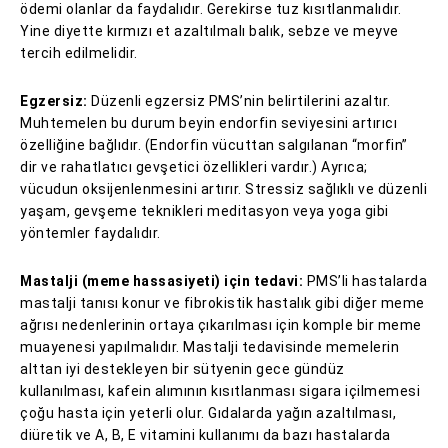
ödemi olanlar da faydalıdır. Gerekirse tuz kısıtlanmalıdır.
Yine diyette kırmızı et azaltılmalı balık, sebze ve meyve
tercih edilmelidir.
Egzersiz:
Düzenli egzersiz PMS’nin belirtilerini azaltır.
Muhtemelen bu durum beyin endorfin seviyesini artırıcı
özelliğine bağlıdır. (Endorfin vücuttan salgılanan “morfin”
dir ve rahatlatıcı gevşetici özellikleri vardır.) Ayrıca;
vücudun oksijenlenmesini artırır. Stressiz sağlıklı ve düzenli
yaşam, gevşeme teknikleri meditasyon veya yoga gibi
yöntemler faydalıdır.
Mastalji (meme hassasiyeti) için tedavi:
PMS’li hastalarda
mastalji tanısı konur ve fibrokistik hastalık gibi diğer meme
ağrısı nedenlerinin ortaya çıkarılması için komple bir meme
muayenesi yapılmalıdır. Mastalji tedavisinde memelerin
alttan iyi destekleyen bir sütyenin gece gündüz
kullanılması, kafein alımının kısıtlanması sigara içilmemesi
çoğu hasta için yeterli olur. Gıdalarda yağın azaltılması,
diüretik ve A, B, E vitamini kullanımı da bazı hastalarda