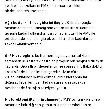
hastalarında fayda gösterir. Ancak bazı kadınlarda doğum
kontrol hapı kullanımı PMS’nin ruhsal belirtileri
şiddetlendirebilmektedir.
Ağrı kesici – iltihap giderici ilaçlar:
Belirtiler başlar
başlamaz düzenli alındığında ve adetin ikinci-üçüncü
gününe kadar kullanıldığında bu ilaçlar özellikle PMS ile
beraber adet sancısı gibi ek belirtileri olan kadınlarda
faydalı olabilmektedir.
GnRH analogları:
Bu hormon ilaçları yumurtalıkları
tamamen susturarak östrojen progestron salgısı sıfırlayan
ilaçlardır. Dikkatli bir değerlendirme sonrası mutlaka doktor
kontrolünde kullanılmaları gerekir. Uzun süre
kullanıldıklarında kemik erimesi gibi ciddi sonuçlar
doğurabileceklerinden tedavi süresi uzayacaksa
beraberinde östrojen takviyesi yapılır.
Histerektomi (Rahimin alınması):
PMS’de tüm yöntemler
başarısız kalındığında yumurtalıklarla beraber rahim