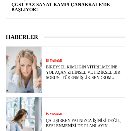
ÇGST YAZ SANAT KAMPI ÇANAKKALE’DE
BAŞLIYOR!
HABERLER
İŞ YAŞAMI
BIREYSEL KIMLIĞIN YITIRILMESINE
YOL AÇAN ZIHINSEL VE FIZIKSEL BIR
SORUN: TÜKENMIŞLIK SENDROMU
İŞ YAŞAMI
ÇALIŞIRKEN YALNIZCA İŞINIZI DEĞIL,
BESLENMENIZI DE PLANLAYIN