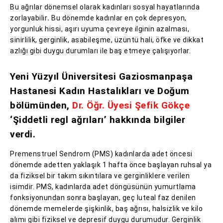
Bu ağrılar dönemsel olarak kadınları sosyal hayatlarında
zorlayabilir
.
Bu dönemde kadınlar en çok depresyon,
yorgunluk hissi, aşırı uyuma çevreye ilginin azalması,
sinirlilik, gerginlik, asabileşme, üzüntü hali, öfke ve dikkat
azlığı gibi duygu durumları ile baş etmeye çalışıyorlar.
Yeni Yüzyıl Üniversitesi Gaziosmanpaşa
Hastanesi Kadın Hastalıkları ve Doğum
bölümünden,
Dr. Öğr. Üyesi Şefik Gökçe
‘Şiddetli regl ağrıları’ hakkında bilgiler
verdi.
Premenstruel Sendrom (PMS) kadınlarda adet öncesi
dönemde adetten yaklaşık 1 hafta önce başlayan ruhsal ya
da fiziksel bir takım sıkıntılara ve gerginliklere verilen
isimdir. PMS, kadınlarda adet döngüsünün yumurtlama
fonksiyonundan sonra başlayan, geç luteal faz denilen
dönemde memelerde şişkinlik, baş ağrısı, halsizlik ve kilo
alımı gibi fiziksel ve depresif duygu durumudur. Gerginlik