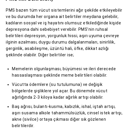
PMS bazen tüm vücut sistemlerini ağır şekilde etkileyebilir
ve bu durumda her organa ait belirtiler meydana gelebilir,
kadıların sosyal ve iş hayatını olumsuz etkilediğinde kişide
depresyona dahi sebebiyet verebilir. PMS’nin ruhsal
belirtileri depresyon, yorgunluk hissi, aşırı uyuma çevreye
ilginin azalması, duygu durumu dalgalanmaları, sinirlilik,
gerginlik, asabileşme, üzüntü hali, öfke, dikkat azlığı
şeklinde olabilir. Diğer belirtiler ise;
Memelerin olgunlaşması, büyümesi ve ileri derecede
hassaslaşması şeklinde meme belirtileri olabilir.
Vücutta ödemlere (su tutulumuna) ve değişik
bölgelerde şişliklere yol açar. Bu dönemde vücut
ağırlığında 2-3 kiloya kadar ağırlık artışı olabilir.
Baş ağrısı, bulantı-kusma, kabızlık, ishal, iştah artışı,
aşırı susama alkole tahammülsüzlük, cinsel istek artışı,
akne (sivilce) ortaya çıkması diğer sık gözlenen
belirtilerdir.