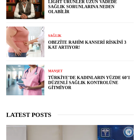
LIGHT ÜRÜNLER UZUN VADEDE
SAĞLIK SORUNLARINA NEDEN
OLABILIR
SAĞLIK
OBEZITE RAHIM KANSERI RISKINI 3
KAT ARTIYOR!
MANŞET
TÜRKIYE’DE KADINLARIN YÜZDE 60’I
DÜZENLI SAĞLIK KONTROLÜNE
GITMIYOR
LATEST POSTS