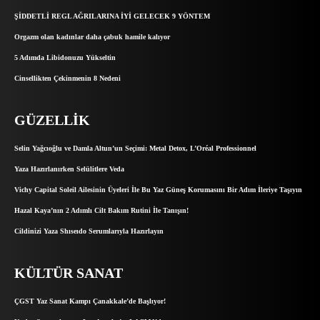
ŞİDDETLİ REGL AĞRILARINA İYİ GELECEK 9 YÖNTEM
Orgazm olan kadınlar daha çabuk hamile kalıyor
5 Adımda Libidonuzu Yükseltin
Cinsellikten Çekinmenin 8 Nedeni
GÜZELLIK
Selin Yağcıoğlu ve Damla Altun’un Seçimi: Metal Detox, L’Oréal Professionnel
Yaza Hazırlanırken Selülitlere Veda
Vichy Capital Soleil Ailesinin Üyeleri İle Bu Yaz Güneş Korumasını Bir Adım İleriye Taşıyın
Hazal Kaya’nın 2 Adımlı Cilt Bakım Rutini İle Tanışın!
Cildinizi Yaza Shıseıdo Serumlarıyla Hazırlayın
KÜLTÜR SANAT
ÇGST Yaz Sanat Kampı Çanakkale’de Başlıyor!