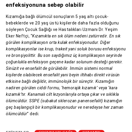
enfeksiyonuna sebep olabilir
Kızamığa bağlı ölümcül sonuçların 5 yaş altı çocuk-
bebeklerde ve 20 yaş üstü kişilerde daha fazla olduğunu
söyleyen Çocuk Sağlığı ve Hastalıkları Uzmanı Dr. Yeşim
Eker Neftçi, “
Kızamıkta en sık ölüm nedeni zatürredir. En sık
görülen komplikasyon orta kulak enfeksiyonudur. Diğer
komplikasyonlar ise krup, trakeit yani soluk borusu enfeksiyonu
ve bronşiyolittir. Bu son saydığımız üç komplikasyon seyrinde
çoğunlukla enfeksiyon geçene kadar solunum desteği gerekir.
Sinüzit ve ensefalit de görülebilir. İmmün sistemi normal
kişilerde olabilecek ensefalit yani beyin iltihabı direkt virüsün
etkisine bağlı değildir, immünolojik bir süreçtir. Kızamığın
nadiren görülen ciddi formu, ‘hemorajik kızamık’ veya ‘kara
kızamık’tır. Kanamalı cilt lezyonlarıyla ortaya çıkar ve sıklıkla
ölümcüldür. SSPE (subakut sklerozan panensefalit) kızamığın
geç başlangıçlı bir komplikasyonudur ve neredeyse her zaman
ölümcüldür
” dedi.