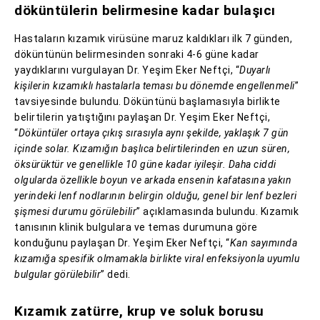
döküntülerin belirmesine kadar bulaşıcı
Hastaların kızamık virüsüne maruz kaldıkları ilk 7 günden,
döküntünün belirmesinden sonraki 4-6 güne kadar
yaydıklarını vurgulayan Dr. Yeşim Eker Neftçi, “
Duyarlı
kişilerin kızamıklı hastalarla teması bu dönemde engellenmeli
”
tavsiyesinde bulundu. Döküntünü başlamasıyla birlikte
belirtilerin yatıştığını paylaşan Dr. Yeşim Eker Neftçi,
“
Döküntüler ortaya çıkış sırasıyla aynı şekilde, yaklaşık 7 gün
içinde solar. Kızamığın başlıca belirtilerinden en uzun süren,
öksürüktür ve genellikle 10 güne kadar iyileşir. Daha ciddi
olgularda özellikle boyun ve arkada ensenin kafatasına yakın
yerindeki lenf nodlarının belirgin olduğu, genel bir lenf bezleri
şişmesi durumu görülebilir
” açıklamasında bulundu. Kızamık
tanısının klinik bulgulara ve temas durumuna göre
konduğunu paylaşan Dr. Yeşim Eker Neftçi, “
Kan sayımında
kızamığa spesifik olmamakla birlikte viral enfeksiyonla uyumlu
bulgular görülebilir
” dedi.
Kızamık zatürre, krup ve soluk borusu