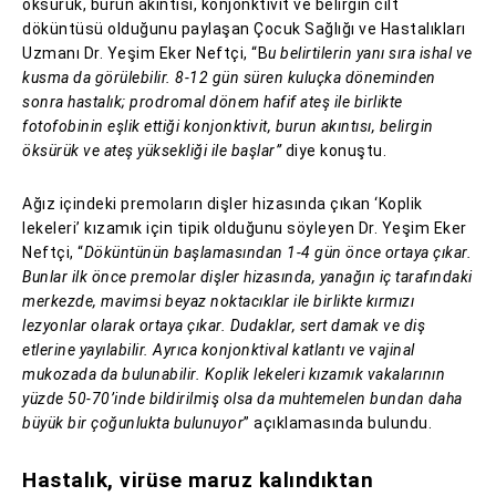
öksürük, burun akıntısı, konjonktivit ve belirgin cilt
döküntüsü olduğunu paylaşan Çocuk Sağlığı ve Hastalıkları
Uzmanı Dr. Yeşim Eker Neftçi, “B
u belirtilerin yanı sıra ishal ve
kusma da görülebilir. 8-12 gün süren kuluçka döneminden
sonra hastalık; prodromal dönem hafif ateş ile birlikte
fotofobinin eşlik ettiği konjonktivit, burun akıntısı, belirgin
öksürük ve ateş yüksekliği ile başlar”
diye konuştu.
Ağız içindeki premoların dişler hizasında çıkan ‘Koplik
lekeleri’ kızamık için tipik olduğunu söyleyen Dr. Yeşim Eker
Neftçi, “
Döküntünün başlamasından 1-4 gün önce ortaya çıkar.
Bunlar ilk önce premolar dişler hizasında, yanağın iç tarafındaki
merkezde, mavimsi beyaz noktacıklar ile birlikte kırmızı
lezyonlar olarak ortaya çıkar. Dudaklar, sert damak ve diş
etlerine yayılabilir. Ayrıca konjonktival katlantı ve vajinal
mukozada da bulunabilir. Koplik lekeleri kızamık vakalarının
yüzde 50-70’inde bildirilmiş olsa da muhtemelen bundan daha
büyük bir çoğunlukta bulunuyor
” açıklamasında bulundu.
Hastalık, virüse maruz kalındıktan