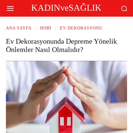
KADINveSAĞLIK
ANA SAYFA
HOBI
EV DEKORASYONU
Ev Dekorasyonunda Depreme Yönelik
Önlemler Nasıl Olmalıdır?