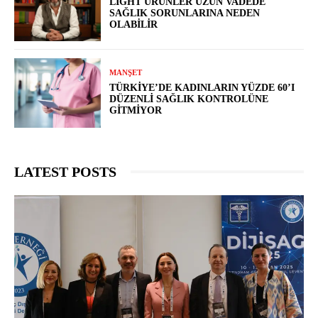
LIGHT ÜRÜNLER UZUN VADEDE
SAĞLIK SORUNLARINA NEDEN
OLABILIR
MANŞET
TÜRKIYE’DE KADINLARIN YÜZDE 60’I
DÜZENLI SAĞLIK KONTROLÜNE
GITMIYOR
LATEST POSTS