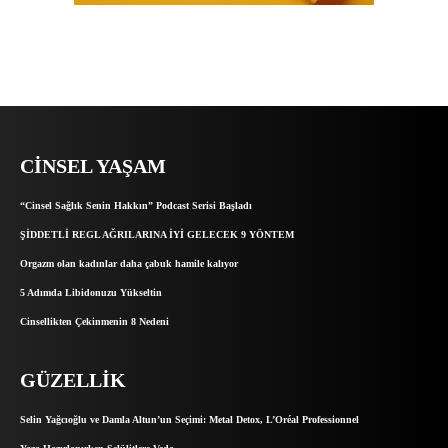
CINSEL YAŞAM
“Cinsel Sağlık Senin Hakkın” Podcast Serisi Başladı
ŞİDDETLİ REGL AĞRILARINA İYİ GELECEK 9 YÖNTEM
Orgazm olan kadınlar daha çabuk hamile kalıyor
5 Adımda Libidonuzu Yükseltin
Cinsellikten Çekinmenin 8 Nedeni
GÜZELLIK
Selin Yağcıoğlu ve Damla Altun’un Seçimi: Metal Detox, L’Oréal Professionnel