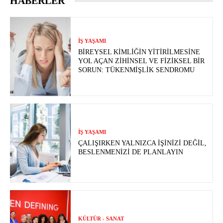
HABERLER
İŞ YAŞAMI
BIREYSEL KIMLIĞIN YITIRILMESINE
YOL AÇAN ZIHINSEL VE FIZIKSEL BIR
SORUN: TÜKENMIŞLIK SENDROMU
İŞ YAŞAMI
ÇALIŞIRKEN YALNIZCA İŞINIZI DEĞIL,
BESLENMENIZI DE PLANLAYIN
KÜLTÜR - SANAT