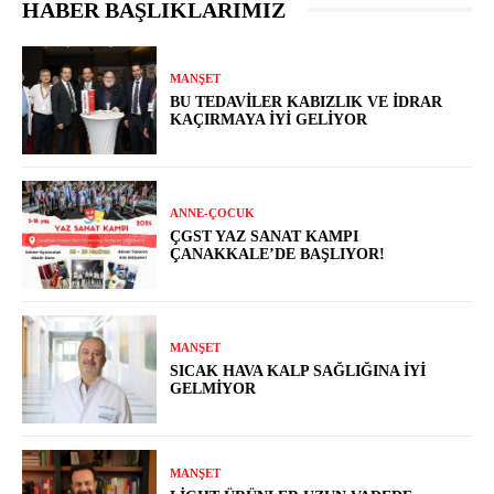
HABER BAŞLIKLARIMIZ
MANŞET
BU TEDAVILER KABIZLIK VE İDRAR
KAÇIRMAYA İYI GELIYOR
ANNE-ÇOCUK
ÇGST YAZ SANAT KAMPI
ÇANAKKALE’DE BAŞLIYOR!
MANŞET
SICAK HAVA KALP SAĞLIĞINA İYI
GELMIYOR
MANŞET