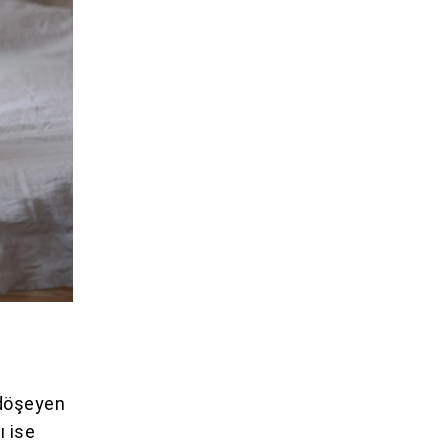
 döşeyen
ı ise