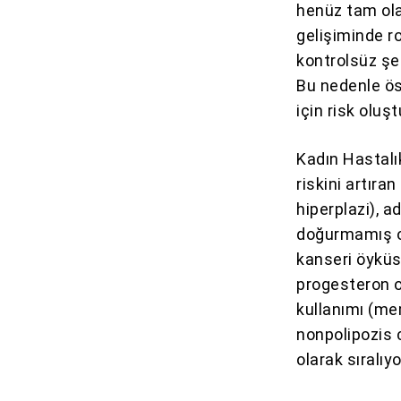
henüz tam ola
gelişiminde ro
kontrolsüz şe
Bu nedenle ös
için risk oluşt
Kadın Hastal
riskini artıra
hiperplazi), 
doğurmamış ol
kanseri öyküsü
progesteron 
kullanımı
(mem
nonpolipozis c
olarak sıralıyo