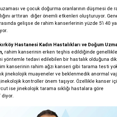
 uzaması ve çocuk doğurma oranlarının düşmesi de r
lığını arttıran diğer önemli etkenleri oluşturuyor. Gene
sında gelişse de rahim kanserlerinin yüzde 5’i 40 y
yor.
ırköy Hastanesi Kadın Hastalıkları ve Doğum Uzma
m,
rahim kanserinin erken teşhis edildiğinde genellikl
i yöntemle tedavi edilebilen bir hastalık olduğuna di
im kanserinin rahim ağzı kanseri gibi tarama testi yok
llık jinekolojik muayeneler ve beklenmedik anormal vaj
nekolojik kontroller önem taşıyor. Özellikle kanser içi
cut ise jinekolojik tarama sıklığı hastalara göre
” diyor.