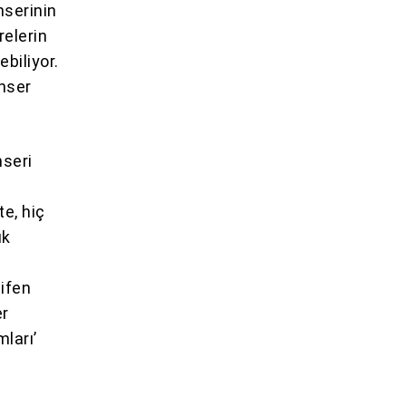
nserinin
relerin
biliyor.
anser
nseri
e, hiç
ık
ifen
er
ları’