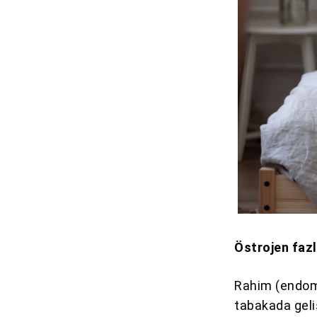
Östrojen fazla
Rahim (endome
tabakada geli