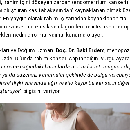
, ‘rahim içini döşeyen zardan (endometrium kanseri)
nı oluşturan kas tabakasından’ kaynaklanan olmak üze
r. En yaygın olarak rahim iç zarından kaynaklanan tipi
im kanserinin en sık ve ilk görülen belirtisi ise meno
klenmedik anormal vajinal kanama oluyor.
ıkları ve Doğum Uzmanı
Doç. Dr. Baki Erdem
, menopoz
üzde 10’unda rahim kanseri saptandığını vurgulayara
i üreme çağındaki kadınlarda normal adet döngüsü dı
 ya da düzensiz kanamalar şeklinde de bulgu verebiliyo
cinsel ilişki sırasında ağrı ve kilo kaybı bu kanserin diğer
luşturuyor
” bilgisini veriyor.