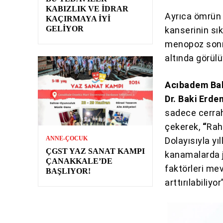
KABIZLIK VE İDRAR
Ayrıca ömrün
KAÇIRMAYA İYI
GELIYOR
kanserinin sık
menopoz sonra
altında görülü
Acıbadem Bak
Dr. Baki Erde
sadece cerrah
çekerek,
“
Rah
ANNE-ÇOCUK
Dolayısıyla yı
ÇGST YAZ SANAT KAMPI
kanamalarda ji
ÇANAKKALE’DE
faktörleri mev
BAŞLIYOR!
arttırılabiliyor