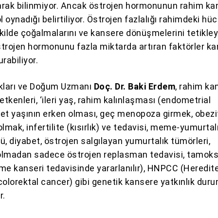
rak bilinmiyor. Ancak östrojen hormonunun rahim ka
l oynadığı belirtiliyor. Östrojen fazlalığı rahimdeki hüc
kilde çoğalmalarını ve kansere dönüşmelerini tetikleye
trojen hormonunu fazla miktarda artıran faktörler k
urabiliyor.
ıkları ve Doğum Uzmanı
Doç. Dr. Baki Erdem
, rahim ka
n etkenleri, ‘ileri yaş, rahim kalınlaşması (endometrial
adet yaşının erken olması, geç menopoza girmek, obezit
mak, infertilite (kısırlık) ve tedavisi, meme-yumurtal
, diyabet, östrojen salgılayan yumurtalık tümörleri,
olmadan sadece östrojen replasman tedavisi, tamoks
e kanseri tedavisinde yararlanılır), HNPCC (Heredit
olorektal cancer) gibi genetik kansere yatkınlık durum
r.