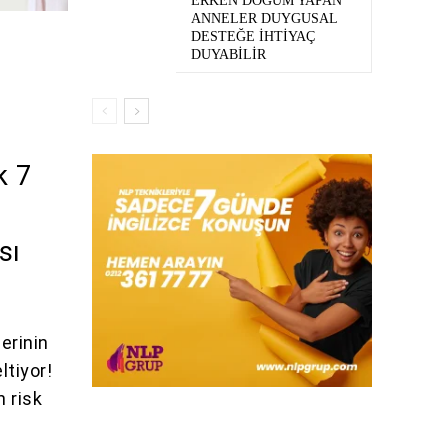
ERKEN DOĞUM YAPAN
ANNELER DUYGUSAL
DESTEĞE İHTIYAÇ
DUYABILIR
k 7
sı
erinin
ltiyor!
 risk