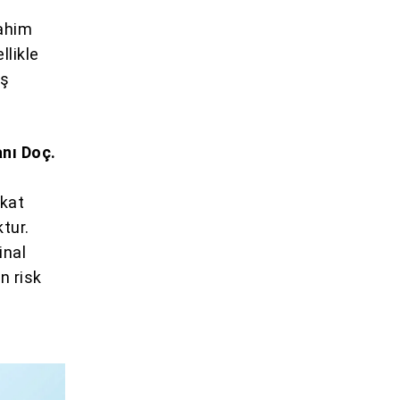
ahim
llikle
aş
nı Doç.
e
kkat
tur.
inal
n risk