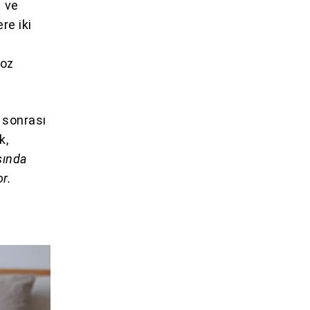
’ ve
re iki
poz
 sonrası
k,
şında
r.