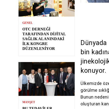
GENEL
OTC DERNEĞI
TARAFINDAN DIJITAL
SAĞLIK ALANINDAKI
Dünyada h
İLK KONGRE
DÜZENLENIYOR
bin kadın
jinekoloj
konuyor.
Ülkemizde öze
görülme sıklığ
Bunun nedeni 
MANŞET
oluşturan kan
BU TEDAVILER