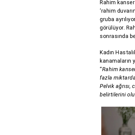
Rahim kanseri
‘rahim duvarı
gruba ayrılıyo
görülüyor. Rah
sonrasında be
Kadın Hastal
kanamaların y
“
Rahim kanser
fazla miktarda
Pelvik ağrısı, 
belirtilerini o