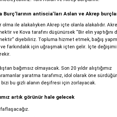
 Burç’larının antiscia’ları Aslan ve Akrep burçlar
r olma ile alakalıyken Akrep içte olanla alakalıdır. Akr
ktir ve Kova tarafını düşünürsek “Bir elin yaptığını d
ktir” diyebiliriz. Topluma hizmet etmek, bağış yapm
 ve farkındalık için uğraşmak içten gelir. İçte değişimi
ekir.
dıştan bağımsız olmayacak. Son 20 yıldır alıştığımız
ramanlar yaratma tarafımız, idol olarak öne sürdüğü
 bizi bu gizli alanın deşifresi için zorlayacak.
şımız artık görünür hale gelecek
faflaşacağız.