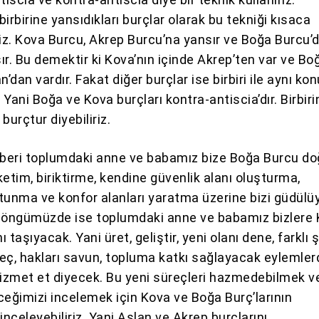
irbirine yansıdıkları burçlar olarak bu tekniği kısaca
riz. Kova Burcu, Akrep Burcu’na yansır ve Boğa Burcu’
r. Bu demektir ki Kova’nın içinde Akrep’ten var ve Bo
’dan vardır. Fakat diğer burçlar ise birbiri ile aynı kon
Yani Boğa ve Kova burçları kontra-antiscia’dır. Birbirin
burçtur diyebiliriz.
 beri toplumdaki anne ve babamız bize Boğa Burcu do
etim, biriktirme, kendine güvenlik alanı oluşturma,
tunma ve konfor alanları yaratma üzerine bizi güdülü
k döngümüzde ise toplumdaki anne ve babamız bizlere
 taşıyacak. Yani üret, geliştir, yeni olanı dene, farklı 
eç, hakları savun, topluma katkı sağlayacak eylemler
hizmet et diyecek. Bu yeni süreçleri hazmedebilmek ve
ceğimizi incelemek için Kova ve Boğa Burç’larının
 inceleyebiliriz. Yani Aslan ve Akrep burçlarını.