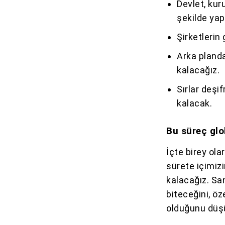
Devlet, kur
şekilde yap
Şirketlerin
Arka pland
kalacağız.
Sırlar deşi
kalacak.
Bu süreç glo
İçte birey ol
sürete içimiz
kalacağız. San
biteceğini, ö
olduğunu düş