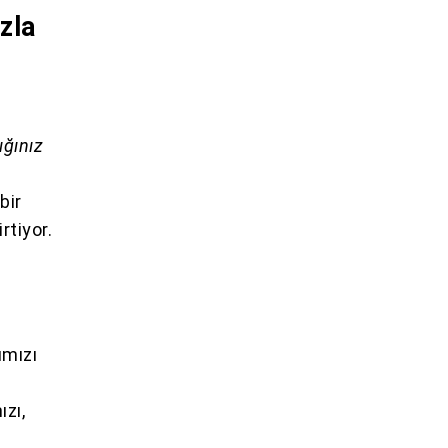
zla
ığınız
bir
rtiyor.
ımızı
ızı,