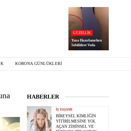
GÜZELLIK
Yaza Hazırlanırken
Selülitlere Veda
UK
KORONA GÜNLÜKLERI
una
HABERLER
İŞ YAŞAMI
BIREYSEL KIMLIĞIN
YITIRILMESINE YOL
AÇAN ZIHINSEL VE