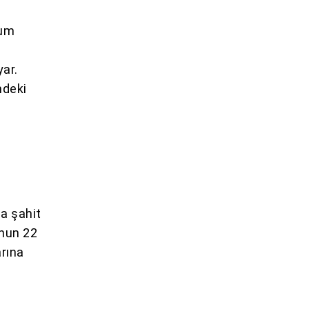
lum
yar.
ndeki
a şahit
’nun 22
rına