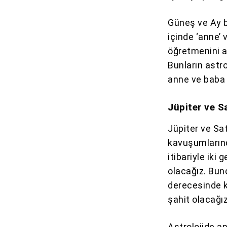
Güneş ve Ay b
içinde ‘anne’ 
öğretmenini a
Bunların astr
anne ve baba 
Jüpiter ve 
Jüpiter ve Sa
kavuşumlarında
itibariyle ik
olacağız. Bun
derecesinde k
şahit olacağız
Astrolojide an