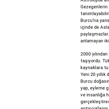
Gezegenlerin b
tanımlayabili
Burcu’na yansı
içinde de Aslan
paylaşmazlar. 
anlamayan iki 
2000 yılından
taşıyordu. Tük
kaynaklara tu
Yeni 20 yıllı
Burcu doğasını
yap, eyleme g
ve insanlığa 
gerçekleştire
antiscia’larını