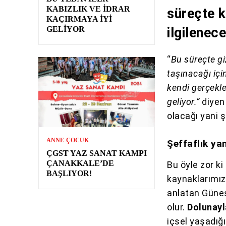
KABIZLIK VE İDRAR
süreçte 
KAÇIRMAYA İYI
GELIYOR
ilgilenece
“
Bu süreçte gi
taşınacağı için
kendi gerçekl
geliyor.”
diye
olacağı yani 
ANNE-ÇOCUK
Şeffaflık yan
ÇGST YAZ SANAT KAMPI
ÇANAKKALE’DE
Bu öyle zor ki
BAŞLIYOR!
kaynaklarımız
anlatan Güneş
olur.
Dolunayl
içsel yaşadığı