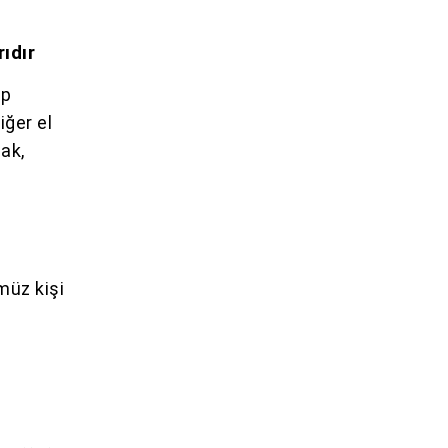
ıdır
ep
iğer el
ak,
müz kişi