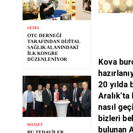
GENEL
OTC DERNEĞI
TARAFINDAN DIJITAL
SAĞLIK ALANINDAKI
İLK KONGRE
DÜZENLENIYOR
Kova bur
hazırlanı
20 yılda 
Aralık’ta
nasıl geç
bizleri be
MANŞET
bulunan 
BU TEDAVILER