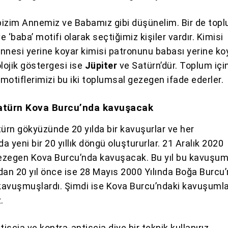
izim Annemiz ve Babamız gibi düşünelim. Bir de top
ve ‘baba’ motifi olarak seçtiğimiz kişiler vardır. Kimisi
nnesi yerine koyar kimisi patronunu babası yerine ko
olojik göstergesi ise
Jüpiter
ve Satürn’dür. Toplum içi
motiflerimizi bu iki toplumsal gezegen ifade ederler.
Satürn Kova Burcu’nda kavuşacak
türn gökyüzünde 20 yılda bir kavuşurlar ve her
 yeni bir 20 yıllık döngü oluştururlar. 21 Aralık 2020
i gezegen Kova Burcu’nda kavuşacak. Bu yıl bu kavuşum
dan 20 yıl önce ise 28 Mayıs 2000 Yılında Boğa Burcu
avuşmuşlardı. Şimdi ise Kova Burcu’ndaki kavuşumla
.
tiscia ve kontra-antiscia diye bir teknik kullanırız.