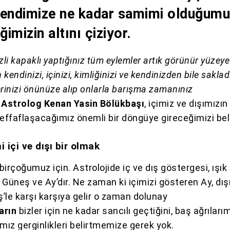
kendimize ne kadar samimi olduğumu
ğimizin altını çiziyor.
zli kapaklı yaptığınız tüm eylemler artık görünür yüzeye
 kendinizi, içinizi, kimliğinizi ve kendinizden bile saklad
erinizi önünüze alıp onlarla barışma zamanınız
n
Astrolog Kenan Yasin Bölükbaşı
, içimiz ve dışımızın 
şeffaflaşacağımız önemli bir döngüye gireceğimizi beli
i içi ve dışı bir olmak
 birçoğumuz için. Astrolojide iç ve dış göstergesi, ışık
 Güneş ve Ay’dır. Ne zaman ki içimizi gösteren Ay, dış
’le karşı karşıya gelir o zaman dolunay
arın
bizler için ne kadar sancılı geçtiğini, baş ağrılarım
mız gerginlikleri belirtmemize gerek yok.