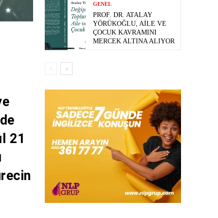
GENEL
PROF. DR. ATALAY
YÖRÜKOĞLU, AILE VE
ÇOCUK KAVRAMINI
MERCEK ALTINA ALIYOR
ye
nde
ıl 21
ı
ürecin