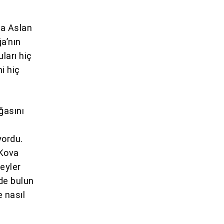
da Aslan
ğa’nın
uları hiç
i hiç
ğasını
yordu.
 Kova
şeyler
de bulun
 nasıl