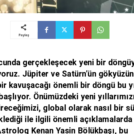
Paylaş
cunda gerçekleşecek yeni bir döngü
yoruz. Jüpiter ve Satürn’ün gökyüzü
bir kavuşacağı önemli bir döngü bu y
 başlıyor. Önümüzdeki yeni yıllarımız
ireceğimizi, global olarak nasıl bir s
klediği ile ilgili önemli açıklamalarda
Astrolog Kenan Yasin Bölükbaşı, bu