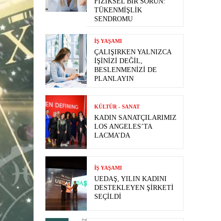
FIZIKSEL BIR SORUN:
TÜKENMIŞLIK
SENDROMU
İŞ YAŞAMI
ÇALIŞIRKEN YALNIZCA
İŞINIZI DEĞIL,
BESLENMENIZI DE
PLANLAYIN
KÜLTÜR - SANAT
KADIN SANATÇILARIMIZ
LOS ANGELES’TA
LACMA’DA
İŞ YAŞAMI
UEDAŞ, YILIN KADINI
DESTEKLEYEN ŞIRKETI
SEÇILDI