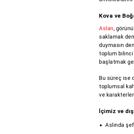
Kova ve Boğa
Aslan
, görünü
saklamak deme
duymasın deme
toplum bilinci
başlatmak ger
Bu süreç ise 
toplumsal kah
ve karakterler
İçimiz ve dı
Aslında şef