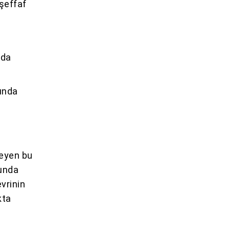
 şeffaf
nda
runda
yeyen bu
runda
evrinin
kta