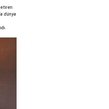
etiren
da dünya
ndı.