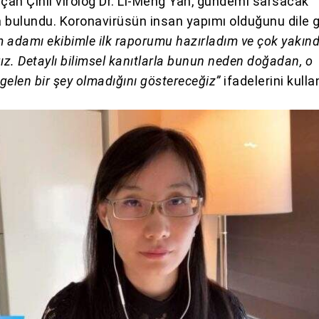
açan Çinli virolog Dr. Li-Meng Yan, gündemi sarsacak
 bulundu. Koronavirüsün insan yapımı olduğunu dile g
m adamı ekibimle ilk raporumu hazırladım ve çok yakın
ız. Detaylı bilimsel kanıtlarla bunun neden doğadan, o
gelen bir şey olmadığını göstereceğiz”
ifadelerini kulla