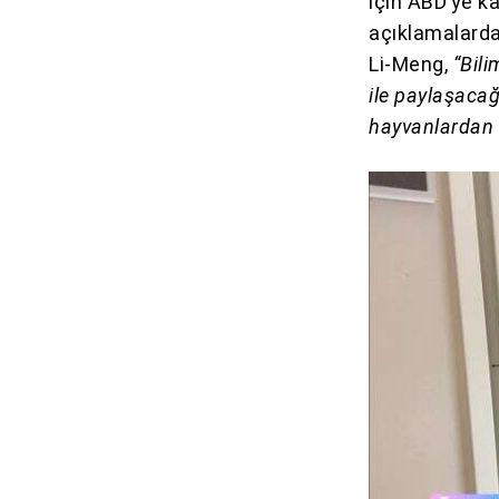
için ABD’ye k
açıklamalarda
Li-Meng,
“Bili
ile paylaşacağ
hayvanlardan 