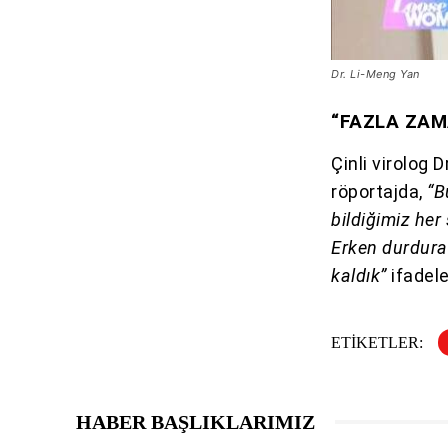
Dr. Li-Meng Yan
“FAZLA ZAM
Çinli virolog 
röportajda,
“Bu
bildiğimiz he
Erken durdurab
kaldık”
ifadele
ETIKETLER:
HABER BAŞLIKLARIMIZ