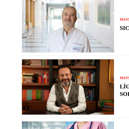
MAN
SI
MAN
LI
SO