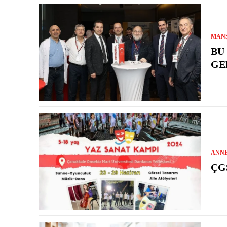
MAN
BU
GE
ANN
ÇG