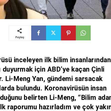
Paylaş
üsü inceleyen ilk bilim insanlarından
ı duyurmak için ABD’ye kaçan Çinli
Dr. Li-Meng Yan, gündemi sarsacak
larda bulundu. Koronavirüsün insan
duğunu belirten Li-Meng, “Bilim ada
ilk raporumu hazırladım ve çok yakı