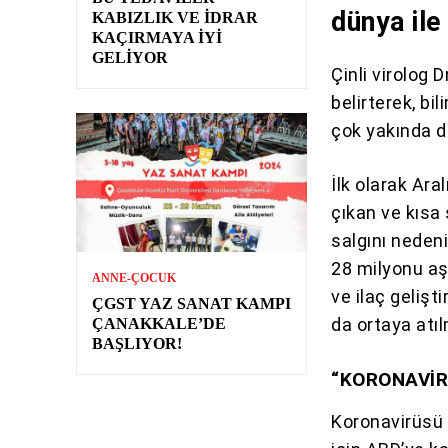
dünya ile
KABIZLIK VE İDRAR
KAÇIRMAYA İYI
GELIYOR
Çinli virolog
belirterek, bi
çok yakında dü
İlk olarak Ara
çıkan ve kısa 
salgını neden
28 milyonu aş
ANNE-ÇOCUK
ve ilaç gelişt
ÇGST YAZ SANAT KAMPI
da ortaya atı
ÇANAKKALE’DE
BAŞLIYOR!
“KORONAVİR
Koronavirüsü 