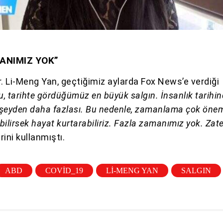
ANIMIZ YOK”
Dr. Li-Meng Yan, geçtiğimiz aylarda Fox News’e verdiği
, tarihte gördüğümüz en büyük salgın. İnsanlık tarihin
r şeyden daha fazlası. Bu nedenle, zamanlama çok öneml
ilirsek hayat kurtarabiliriz. Fazla zamanımız yok. Zat
rini kullanmıştı.
ABD
COVID_19
LI-MENG YAN
SALGIN