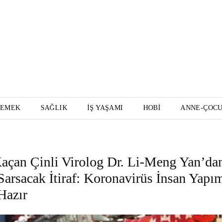
YEMEK
SAĞLIK
İŞ YAŞAMI
HOBI
ANNE-ÇOC
çan Çinli Virolog Dr. Li-Meng Yan’da
arsacak İtiraf: Koronavirüs İnsan Yapım
Hazır