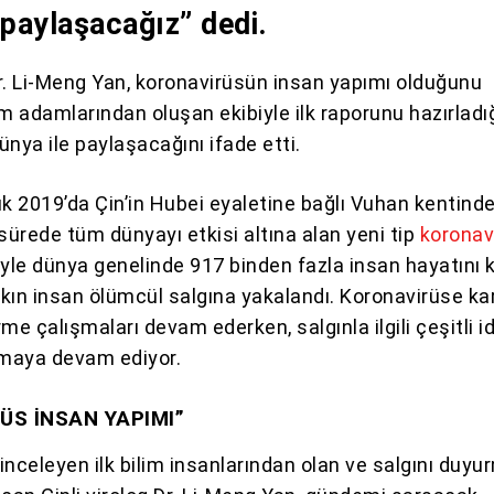
 paylaşacağız” dedi.
 Dr. Li-Meng Yan, koronavirüsün insan yapımı olduğunu
lim adamlarından oluşan ekibiyle ilk raporunu hazırladı
nya ile paylaşacağını ifade etti.
lık 2019’da Çin’in Hubei eyaletine bağlı Vuhan kentind
sürede tüm dünyayı etkisi altına alan yeni tip
koronav
iyle dünya genelinde 917 binden fazla insan hayatını k
kın insan ölümcül salgına yakalandı. Koronavirüse kar
irme çalışmaları devam ederken, salgınla ilgili çeşitli i
lmaya devam ediyor.
ÜS İNSAN YAPIMI”
inceleyen ilk bilim insanlarından olan ve salgını duy