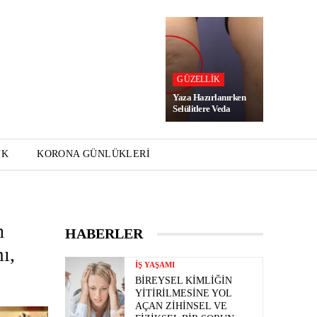
GÜZELLIK
Yaza Hazırlanırken
Selülitlere Veda
UK
KORONA GÜNLÜKLERI
n
HABERLER
ı,
İŞ YAŞAMI
BIREYSEL KIMLIĞIN
YITIRILMESINE YOL
AÇAN ZIHINSEL VE