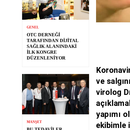
GENEL
OTC DERNEĞI
TARAFINDAN DIJITAL
SAĞLIK ALANINDAKI
İLK KONGRE
DÜZENLENIYOR
Koronavir
ve salgın
virolog 
açıklama
yapımı ol
MANŞET
ekibimle 
BU TEDAVILER