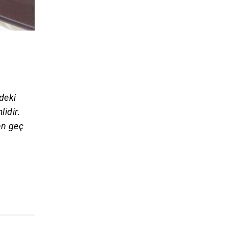
deki
idir.
en geç