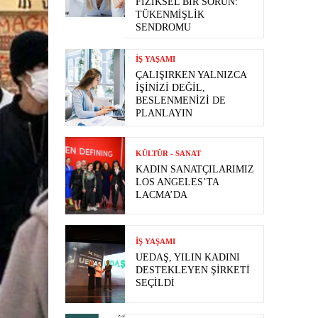
FIZIKSEL BIR SORUN:
TÜKENMIŞLIK
SENDROMU
İŞ YAŞAMI
ÇALIŞIRKEN YALNIZCA
İŞINIZI DEĞIL,
BESLENMENIZI DE
PLANLAYIN
KÜLTÜR - SANAT
KADIN SANATÇILARIMIZ
LOS ANGELES’TA
LACMA’DA
İŞ YAŞAMI
UEDAŞ, YILIN KADINI
DESTEKLEYEN ŞIRKETI
SEÇILDI