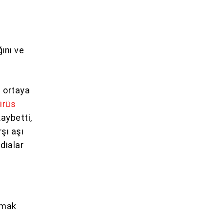
ğını ve
e ortaya
irüs
aybetti,
şı aşı
ddialar
urmak