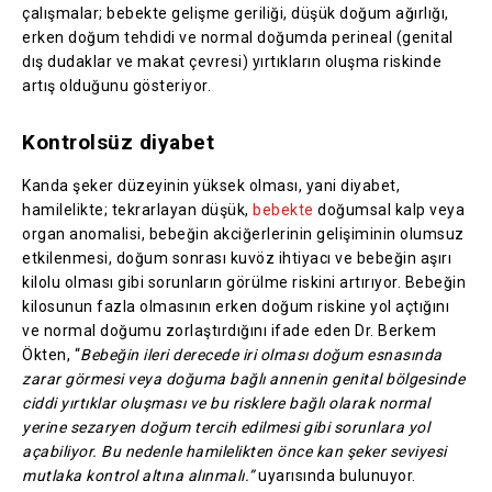
çalışmalar; bebekte gelişme geriliği, düşük doğum ağırlığı,
erken doğum tehdidi ve normal doğumda perineal (genital
dış dudaklar ve makat çevresi) yırtıkların oluşma riskinde
artış olduğunu gösteriyor.
Kontrolsüz diyabet
Kanda şeker düzeyinin yüksek olması, yani diyabet,
hamilelikte; tekrarlayan düşük,
bebekte
doğumsal kalp veya
organ anomalisi, bebeğin akciğerlerinin gelişiminin olumsuz
etkilenmesi, doğum sonrası kuvöz ihtiyacı ve bebeğin aşırı
kilolu olması gibi sorunların görülme riskini artırıyor. Bebeğin
kilosunun fazla olmasının erken doğum riskine yol açtığını
ve normal doğumu zorlaştırdığını ifade eden Dr. Berkem
Ökten, “
Bebeğin ileri derecede iri olması doğum esnasında
zarar görmesi veya doğuma bağlı annenin genital bölgesinde
ciddi yırtıklar oluşması ve bu risklere bağlı olarak normal
yerine sezaryen doğum tercih edilmesi gibi sorunlara yol
açabiliyor. Bu nedenle hamilelikten önce kan şeker seviyesi
mutlaka kontrol altına alınmalı.”
uyarısında bulunuyor.