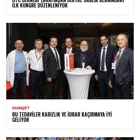
OTC DERNEĞI TARAFINDAN DIJITAL SAĞLIK ALANINDAKI
İLK KONGRE DÜZENLENIYOR
MANŞET
BU TEDAVILER KABIZLIK VE İDRAR KAÇIRMAYA İYI
GELIYOR