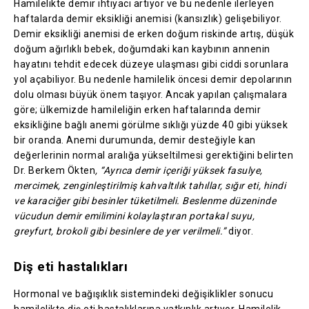
Hamilelikte demir ihtiyacı artıyor ve bu nedenle ilerleyen
haftalarda demir eksikliği anemisi (kansızlık) gelişebiliyor.
Demir eksikliği anemisi de erken doğum riskinde artış, düşük
doğum ağırlıklı bebek, doğumdaki kan kaybının annenin
hayatını tehdit edecek düzeye ulaşması gibi ciddi sorunlara
yol açabiliyor. Bu nedenle hamilelik öncesi demir depolarının
dolu olması büyük önem taşıyor. Ancak yapılan çalışmalara
göre; ülkemizde hamileliğin erken haftalarında demir
eksikliğine bağlı anemi görülme sıklığı yüzde 40 gibi yüksek
bir oranda. Anemi durumunda, demir desteğiyle kan
değerlerinin normal aralığa yükseltilmesi gerektiğini belirten
Dr. Berkem Ökten
, “Ayrıca demir içeriği yüksek fasulye,
mercimek, zenginleştirilmiş kahvaltılık tahıllar, sığır eti, hindi
ve karaciğer gibi besinler tüketilmeli. Beslenme düzeninde
vücudun demir emilimini kolaylaştıran portakal suyu,
greyfurt, brokoli gibi besinlere de yer verilmeli.”
diyor.
Diş eti hastalıkları
Hormonal ve bağışıklık sistemindeki değişiklikler sonucu
hamilelikte diş eti hastalıklarına yatkınlık artıyor. Hamilelik