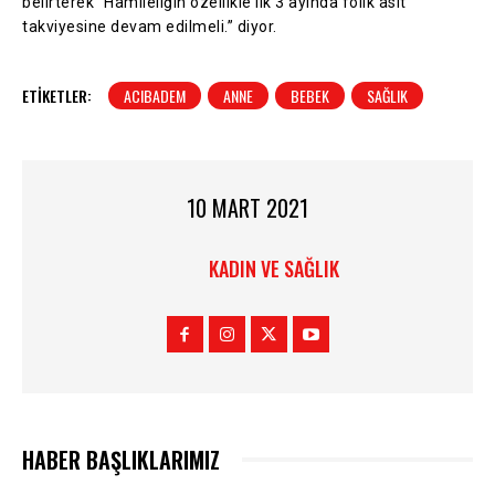
belirterek “Hamileliğin özellikle ilk 3 ayında folik asit
takviyesine devam edilmeli.” diyor.
ETIKETLER:
ACIBADEM
ANNE
BEBEK
SAĞLIK
10 MART 2021
KADIN VE SAĞLIK
HABER BAŞLIKLARIMIZ