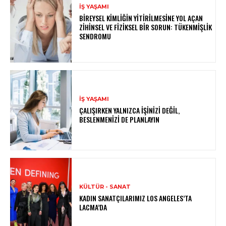
İŞ YAŞAMI
BIREYSEL KIMLIĞIN YITIRILMESINE YOL AÇAN
ZIHINSEL VE FIZIKSEL BIR SORUN: TÜKENMIŞLIK
SENDROMU
İŞ YAŞAMI
ÇALIŞIRKEN YALNIZCA İŞINIZI DEĞIL,
BESLENMENIZI DE PLANLAYIN
KÜLTÜR - SANAT
KADIN SANATÇILARIMIZ LOS ANGELES’TA
LACMA’DA