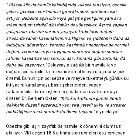
“Yüksek kiloyla hamile kalındığında yüksek tansiyon, gebelik
şekeri, gebelik zehirlenmesi (preeklampsi) görülme riski
artıyor. Bebekte aşırı kilo veya gelişme geriliğinin yanı sıra
erken doğum tehdidi gibi riskler de yükseliyor. Ayrıca yapılan
çalışmalar, obezite sorunu yaşayan kadınların doğum
sırasında rahim kasılmalarının sıklığının ve şiddetinin daha az
olduğunu gösteriyor. Yetersiz kasılmalar nedeniyle de normal
doğum yerine sezaryen uygulanması veya doğum sonrası
rahmin kasılamaması sonucu aşırı kanama gibi sorunlar da
daha sık yaşanıyor.”
Dolayısıyla sağlıklı bir hamilelik ve
doğum için hamilelik öncesinde ideal kiloya ulaşmanız çok
önemli. Bunun için bol sebze ve meyve tüketmeyi, günlük su
ihtiyacını karşılamayı, basit şekerlerden, yapay
tatlandırıcılardan ve işlenmiş gıdalardan uzak durmayı
öneren Dr. Berkem Ökten,
“Kilo kontrolünde günde 30-60
dakikalık düzenli egzersizin yanı sıra yeterli uyku ve stresten
olabildiğince uzak durmak da önem taşıyor.”
diye ekliyor.
Obezite gibi aşırı zayıflık da hamilelik dönemini olumsuz
etkiliyor. VKİ değeri 18.5 altında olan anneleri gözlemleyen