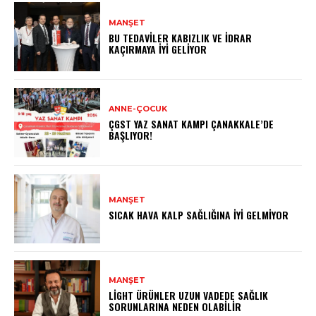
MANŞET
BU TEDAVILER KABIZLIK VE İDRAR
KAÇIRMAYA İYI GELIYOR
ANNE-ÇOCUK
ÇGST YAZ SANAT KAMPI ÇANAKKALE’DE
BAŞLIYOR!
MANŞET
SICAK HAVA KALP SAĞLIĞINA İYI GELMIYOR
MANŞET
LIGHT ÜRÜNLER UZUN VADEDE SAĞLIK
SORUNLARINA NEDEN OLABILIR