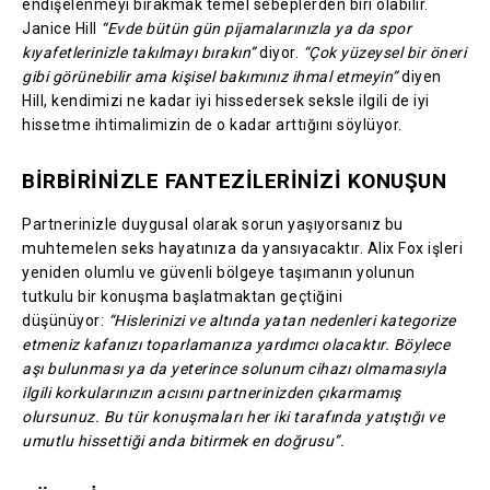
endişelenmeyi bırakmak temel sebeplerden biri olabilir.
Janice Hill
“Evde bütün gün pijamalarınızla ya da spor
kıyafetlerinizle takılmayı bırakın”
diyor.
“Çok yüzeysel bir öneri
gibi görünebilir ama kişisel bakımınız ihmal etmeyin”
diyen
Hill, kendimizi ne kadar iyi hissedersek seksle ilgili de iyi
hissetme ihtimalimizin de o kadar arttığını söylüyor.
BİRBİRİNİZLE FANTEZİLERİNİZİ KONUŞUN
Partnerinizle duygusal olarak sorun yaşıyorsanız bu
muhtemelen seks hayatınıza da yansıyacaktır. Alix Fox işleri
yeniden olumlu ve güvenli bölgeye taşımanın yolunun
tutkulu bir konuşma başlatmaktan geçtiğini
düşünüyor:
“Hislerinizi ve altında yatan nedenleri kategorize
etmeniz kafanızı toparlamanıza yardımcı olacaktır. Böylece
aşı bulunması ya da yeterince solunum cihazı olmamasıyla
ilgili korkularınızın acısını partnerinizden çıkarmamış
olursunuz. Bu tür konuşmaları her iki tarafında yatıştığı ve
umutlu hissettiği anda bitirmek en doğrusu”.