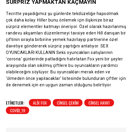
SÜRPRİZ YAPMAKTAN KAÇMAYIN
Tecritte yaşadığımız şu günlerde tekdüzeliğe hapsolmak
çok daha kolay. Hiller bunu önlemek için ilişkinize biraz
sürpriz elementler katmayı öneriyor. Özel olarak hazırlanmış
randevu akşamları düzenlemeyi tavsiye eden Hill danışan bir
çiftinin sırayla birbirine yemek hazırlayıp partnerine özel
davetiye göndererek sürpriz yaptığını anlatıyor. SEX
OYUNCAKLARI KULLANIN Seks oyuncakları satışlarının
‘corona‘ günlerinde patladığını hatırlatan Fox yeni bir şeyler
arayışında olan sıkılmış çiftlere bu oyuncakların yardımcı
olabileceğini söylüyor. Bu oyuncakları merak eden ve
‘ölmeden önce yapılacaklar‘ listesinde bulunduran çiftler için
de denemek için en uygun zaman olduğunu belirtiyor.
ETIKETLER:
ALIX FOX
CINSEL ÇEKIM
CINSEL HAYAT
COVID_19