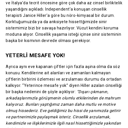
ve İtalya’da tecrit öncesine göre çok daha az cinsel birliktelik
yaşandığını açıkladı. Independent’a konuşan cinsellik
terapisti Janice Hiller’a göre bu nöro-kimyasal bir durum.
Korktuğumuzda ya da anksiyete hissettğimizde sinir
sistemimiz bizi bir savaşa hazırlıyor. Vücut kendini koruma
moduna alıyor. Cinsellik yaşama isteği içinse sinir sisteminin
başka bir kısmının devrede olması gerekiyor.
YETERLİ MESAFE YOK!
Ayrıca aynı eve kapanan çiftler için fazla aşina olma da söz
konusu. Kendilerine ait alanları ve zamanları kalmayan
çiftlerin birbirini özlemesi ve arzulaması durumu da ortadan
kalkıyor. “Yeterince mesafe yok” diyen Hiller azalan cinselliği
bir başka nedenini de şöyle açıklıyor:
“Dışarı çıkmanın,
arkadaşlarımızla görüşmenin olumlu etkilerinden de mahrum
kalıyoruz. Bunları yaptığımız zaman daha mutlu ve motive
olmuş hissederiz. Eve geldiğimiz bu hissi de yanımızda getirir
ve partnerimizle paylaşmak isteriz. Cinsellik arzulamak,
kendimizle ve ilişkilerimizle ilgili nasıl hissettiğimizle yakından