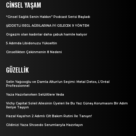
CINSEL YAŞAM
“Cinsel Sağlık Senin Hakkın” Podcast Serisi Başladı
ŞİDDETLİ REGL AĞRILARINA İYİ GELECEK 9 YÖNTEM
Orgazm olan kadınlar daha çabuk hamile kalıyor
5 Adımda Libidonuzu Yükseltin
Cinsellikten Çekinmenin 8 Nedeni
GÜZELLIK
Selin Yağcıoğlu ve Damla Altun’un Seçimi: Metal Detox, L’Oréal
Professionnel
Yaza Hazırlanırken Selülitlere Veda
Vichy Capital Soleil Ailesinin Üyeleri İle Bu Yaz Güneş Korumasını Bir Adım
İleriye Taşıyın
Hazal Kaya’nın 2 Adımlı Cilt Bakım Rutini İle Tanışın!
Cildinizi Yaza Shıseıdo Serumlarıyla Hazırlayın