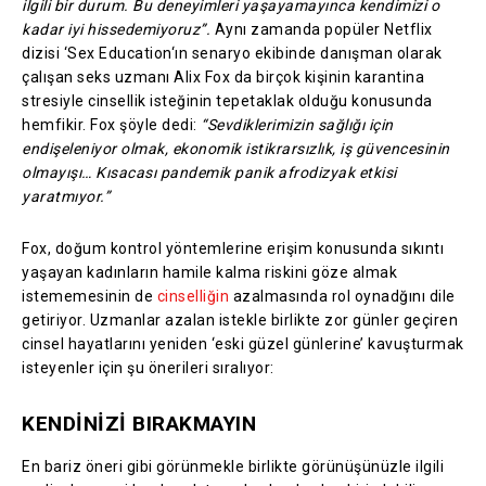
ilgili bir durum. Bu deneyimleri yaşayamayınca kendimizi o
kadar iyi hissedemiyoruz”.
Aynı zamanda popüler Netflix
dizisi ‘Sex Education‘ın senaryo ekibinde danışman olarak
çalışan seks uzmanı Alix Fox da birçok kişinin karantina
stresiyle cinsellik isteğinin tepetaklak olduğu konusunda
hemfikir. Fox şöyle dedi:
“Sevdiklerimizin sağlığı için
endişeleniyor olmak, ekonomik istikrarsızlık, iş güvencesinin
olmayışı… Kısacası pandemik panik afrodizyak etkisi
yaratmıyor.”
Fox, doğum kontrol yöntemlerine erişim konusunda sıkıntı
yaşayan kadınların hamile kalma riskini göze almak
istememesinin de
cinselliğin
azalmasında rol oynadğını dile
getiriyor. Uzmanlar azalan istekle birlikte zor günler geçiren
cinsel hayatlarını yeniden ‘eski güzel günlerine’ kavuşturmak
isteyenler için şu önerileri sıralıyor:
KENDİNİZİ BIRAKMAYIN
En bariz öneri gibi görünmekle birlikte görünüşünüzle ilgili