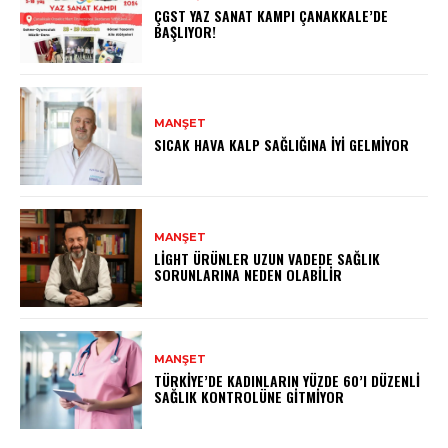
ÇGST YAZ SANAT KAMPI ÇANAKKALE’DE
BAŞLIYOR!
MANŞET
SICAK HAVA KALP SAĞLIĞINA İYI GELMIYOR
MANŞET
LIGHT ÜRÜNLER UZUN VADEDE SAĞLIK
SORUNLARINA NEDEN OLABILIR
MANŞET
TÜRKIYE’DE KADINLARIN YÜZDE 60’I DÜZENLI
SAĞLIK KONTROLÜNE GITMIYOR