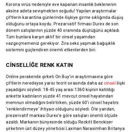
Korona virüs nedeniyle eve kapanan insanlık beklenenin
aksine adeta sevişmekten soğudu! Yapılan araştırmalar
çiftlerin karantina günlerinde ilişkiye girme sıklığında düşüş
olduğunu ortaya koydu. Prezarvatif firması Durex de son
dönem satışlarının yüzde 40 oranında düştüğünü açıkladı.
Tüm bunlara karşın aktif bir cinsel yaşamdan
vazgeçmemeniz gerekiyor. Zira seks yapmak bağışıklık
sistemini güçlendiren önemli etkenlerden biri.
CİNSELLİĞE RENK KATIN
Online perakende şirketi On Buy’ın araştırmasına göre
çiftlerin neredeyse yarısı tecrit sırasında daha az
cinsel
ilişki
yaşadığını söyledi. 18-45 yaş arası 1360 kişinin katıldığı
ankette kadınların yüzde 41 mevcut cinsel hayatından
memnun olmadığını belirtirken, yüzde 60’ı cinsel hayatını
‘renklendirmeye‘ ihtiyacı olduğunu söyledi. Öte yandan,
prezervatif markası Durex’e göre satışları önemli ölçüde
azaldı. Markanın bünyesinde olduğu Reckitt Benckiser
şirketinin üst düzey yöneticisi Laxman Narasimhan Britanya