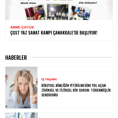
ANNE-ÇOCUK
ÇGST YAZ SANAT KAMPI ÇANAKKALE’DE BAŞLIYOR!
HABERLER
İŞ YAŞAMI
BIREYSEL KIMLIĞIN YITIRILMESINE YOL AÇAN
ZIHINSEL VE FIZIKSEL BIR SORUN: TÜKENMIŞLIK
SENDROMU