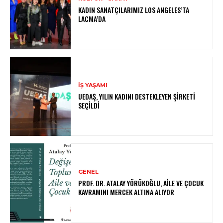
KADIN SANATÇILARIMIZ LOS ANGELES’TA
LACMA’DA
İŞ YAŞAMI
UEDAŞ, YILIN KADINI DESTEKLEYEN ŞIRKETI
SEÇILDI
GENEL
PROF. DR. ATALAY YÖRÜKOĞLU, AILE VE ÇOCUK
KAVRAMINI MERCEK ALTINA ALIYOR