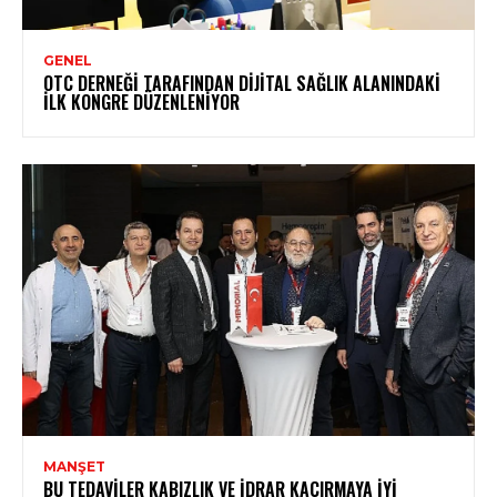
GENEL
OTC DERNEĞI TARAFINDAN DIJITAL SAĞLIK ALANINDAKI
İLK KONGRE DÜZENLENIYOR
MANŞET
BU TEDAVILER KABIZLIK VE İDRAR KAÇIRMAYA İYI