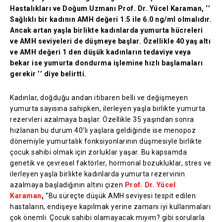
Hastalıkları ve Doğum Uzmanı Prof. Dr. Yücel Karaman, ‘’
Sağlıklı bir kadının AMH değeri 1.5 ile 6.0 ng/ml olmalıdır.
Ancak artan yaşla birlikte kadınlarda yumurta hücreleri
ve AMH seviyeleri de düşmeye başlar. Özellikle 40 yaş altı
ve AMH değeri 1 den düşük kadınların tedaviye veya
bekar ise yumurta dondurma işlemine hızlı başlamaları
gerekir ’’ diye belirtti.
Kadınlar, doğduğu andan itibaren belli ve değişmeyen
yumurta sayısına sahipken, ilerleyen yaşla birlikte yumurta
rezervleri azalmaya başlar. Özellikle 35 yaşından sonra
hızlanan bu durum 40’lı yaşlara geldiğinde ise menopoz
dönemiyle yumurtalık fonksiyonlarının düşmesiyle birlikte
çocuk sahibi olmak için zorluklar yaşar. Bu kapsamda
genetik ve çevresel faktörler, hormonal bozukluklar, stres ve
ilerleyen yaşla birlikte kadınlarda yumurta rezervinin
azalmaya başladığının altını çizen
Prof. Dr. Yücel
Karaman
,
‘’Bu süreçte düşük AMH seviyesi tespit edilen
hastaların, endişeye kapılmak yerine zamanı iyi kullanmaları
çok önemli. Çocuk sahibi olamayacak mıyım? gibi sorularla