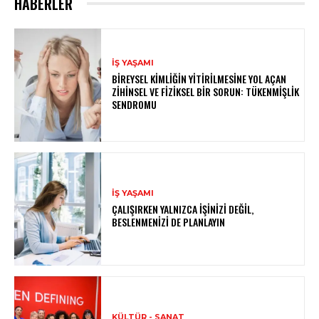
HABERLER
İŞ YAŞAMI
BIREYSEL KIMLIĞIN YITIRILMESINE YOL AÇAN
ZIHINSEL VE FIZIKSEL BIR SORUN: TÜKENMIŞLIK
SENDROMU
İŞ YAŞAMI
ÇALIŞIRKEN YALNIZCA İŞINIZI DEĞIL,
BESLENMENIZI DE PLANLAYIN
KÜLTÜR - SANAT