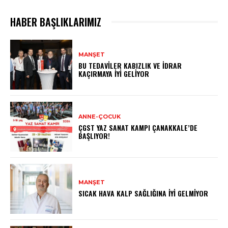
HABER BAŞLIKLARIMIZ
MANŞET
BU TEDAVILER KABIZLIK VE İDRAR
KAÇIRMAYA İYI GELIYOR
ANNE-ÇOCUK
ÇGST YAZ SANAT KAMPI ÇANAKKALE’DE
BAŞLIYOR!
MANŞET
SICAK HAVA KALP SAĞLIĞINA İYI GELMIYOR