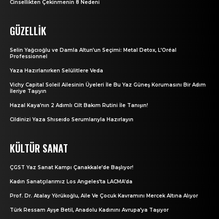
Cinsellikten Çekinmenin 8 Nedeni
GÜZELLIK
Selin Yağcıoğlu ve Damla Altun’un Seçimi: Metal Detox, L’Oréal
Professionnel
Yaza Hazırlanırken Selülitlere Veda
Vichy Capital Soleil Ailesinin Üyeleri İle Bu Yaz Güneş Korumasını Bir Adım
İleriye Taşıyın
Hazal Kaya’nın 2 Adımlı Cilt Bakım Rutini İle Tanışın!
Cildinizi Yaza Shıseıdo Serumlarıyla Hazırlayın
KÜLTÜR SANAT
ÇGST Yaz Sanat Kampı Çanakkale’de Başlıyor!
Kadın Sanatçılarımız Los Angeles’ta LACMA’da
Prof. Dr. Atalay Yörükoğlu, Aile Ve Çocuk Kavramını Mercek Altına Alıyor
Türk Ressam Ayşe Betil, Anadolu Kadınını Avrupa’ya Taşıyor