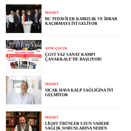
MANŞET
BU TEDAVILER KABIZLIK VE İDRAR
KAÇIRMAYA İYI GELIYOR
ANNE-ÇOCUK
ÇGST YAZ SANAT KAMPI
ÇANAKKALE’DE BAŞLIYOR!
MANŞET
SICAK HAVA KALP SAĞLIĞINA İYI
GELMIYOR
MANŞET
LIGHT ÜRÜNLER UZUN VADEDE
SAĞLIK SORUNLARINA NEDEN