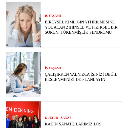
İŞ YAŞAMI
BIREYSEL KIMLIĞIN YITIRILMESINE
YOL AÇAN ZIHINSEL VE FIZIKSEL BIR
SORUN: TÜKENMIŞLIK SENDROMU
İŞ YAŞAMI
ÇALIŞIRKEN YALNIZCA İŞINIZI DEĞIL,
BESLENMENIZI DE PLANLAYIN
KÜLTÜR - SANAT
KADIN SANATÇILARIMIZ LOS