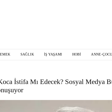
YEMEK
SAĞLIK
İŞ YAŞAMI
HOBI
ANNE-ÇOC
 Koca İstifa Mı Edecek? Sosyal Medya B
onuşuyor