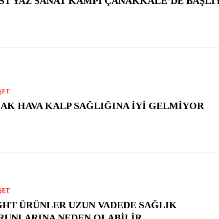
ST YAZ SANAT KAMPI ÇANAKKALE’DE BAŞLI
ŞET
CAK HAVA KALP SAĞLIĞINA İYI GELMIYOR
ŞET
GHT ÜRÜNLER UZUN VADEDE SAĞLIK
RUNLARINA NEDEN OLABILIR