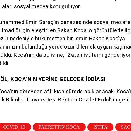
diaları sosyal medya konuşuluyor.
Muhammed Emin Saraç’ın cenazesinde sosyal mesafe
ulmadığı için eleştirilen Bakan Koca, o görüntülerle ilgi
 özür nedeniyle hükümetten bir ismin Bakan Koca’ya
nımızın bulunduğu yerde özür dilemek uygun kaçma
rüldü. Koca’nın da bu isme, “Zaten istifamı gönderiyo
ildi.
ÖL, KOCA’NIN YERİNE GELECEK İDDİASI
Koca’nın görevden affı kısa sürede açıklanacak. Koca’
ık Bilimleri Üniversitesi Rektörü Cevdet Erdöl’ün getir
COVID_19
FAHRETTIN KOCA
ISTIFA
SAĞ