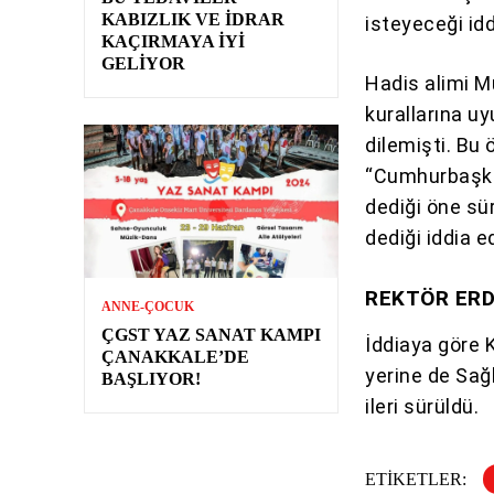
KABIZLIK VE İDRAR
isteyeceği id
KAÇIRMAYA İYI
GELIYOR
Hadis alimi 
kurallarına uy
dilemişti. Bu
“Cumhurbaşka
dediği öne sü
dediği iddia ed
REKTÖR ERD
ANNE-ÇOCUK
ÇGST YAZ SANAT KAMPI
İddiaya göre 
ÇANAKKALE’DE
yerine de Sağl
BAŞLIYOR!
ileri sürüldü.
ETIKETLER: