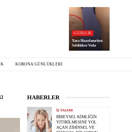
GÜZELLIK
Yaza Hazırlanırken
Selülitlere Veda
UK
KORONA GÜNLÜKLERI
u
HABERLER
İŞ YAŞAMI
BIREYSEL KIMLIĞIN
YITIRILMESINE YOL
AÇAN ZIHINSEL VE