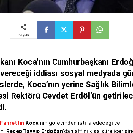
Paylaş
akanı Koca’nın Cumhurbaşkanı Erdoğ
ı vereceği iddiası sosyal medyada g
islerde, Koca’nın yerine Sağlık Biliml
esi Rektörü Cevdet Erdöl’ün getirile
di.
ı
Fahrettin
Koca
‘nın görevinden istifa edeceği ve
anı
Recep Tayyip Erdoğan
‘dan affını kısa süre içerisi