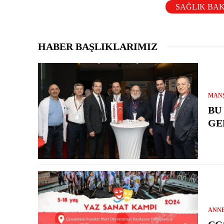
SAĞLIK BA
HABER BAŞLIKLARIMIZ
MAN
BU
GE
ANN