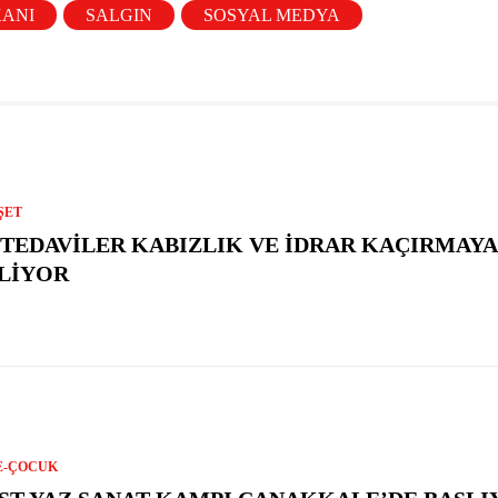
KANI
SALGIN
SOSYAL MEDYA
ŞET
 TEDAVILER KABIZLIK VE İDRAR KAÇIRMAYA 
LIYOR
E-ÇOCUK