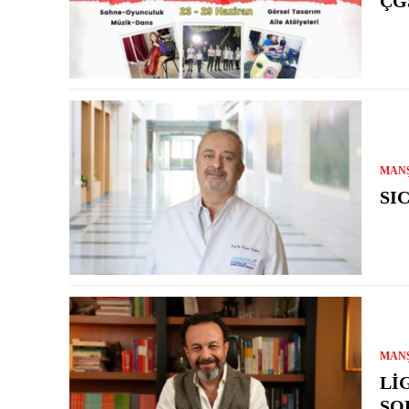
ÇG
MAN
SI
MAN
LI
SO