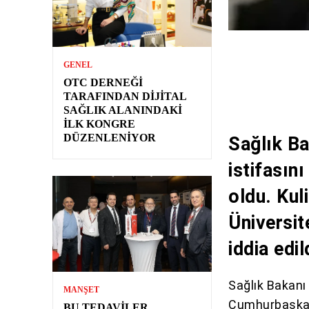
GENEL
OTC DERNEĞI
TARAFINDAN DIJITAL
SAĞLIK ALANINDAKI
İLK KONGRE
DÜZENLENIYOR
Sağlık B
istifasın
oldu. Kul
Üniversit
iddia edil
Sağlık Bakan
MANŞET
Cumhurbaşk
BU TEDAVILER