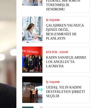
FIZIKSEL BIR SORUN:
TÜKENMIŞLIK
SENDROMU
İŞ YAŞAMI
ÇALIŞIRKEN YALNIZCA
İŞINIZI DEĞIL,
BESLENMENIZI DE
PLANLAYIN
KÜLTÜR - SANAT
KADIN SANATÇILARIMIZ
LOS ANGELES’TA
LACMA’DA
İŞ YAŞAMI
UEDAŞ, YILIN KADINI
DESTEKLEYEN ŞIRKETI
SEÇILDI