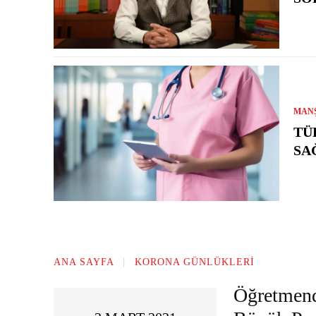
MAN
TÜ
SA