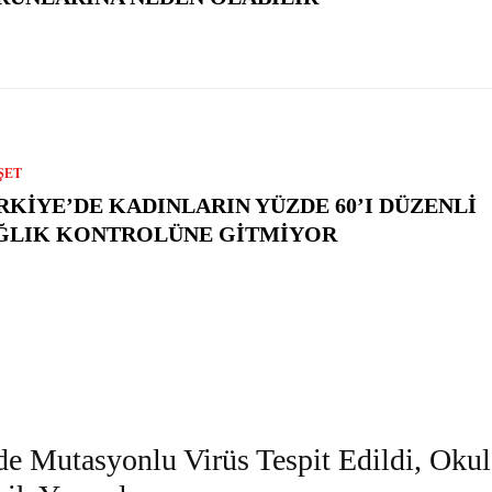
ŞET
RKIYE’DE KADINLARIN YÜZDE 60’I DÜZENLI
ĞLIK KONTROLÜNE GITMIYOR