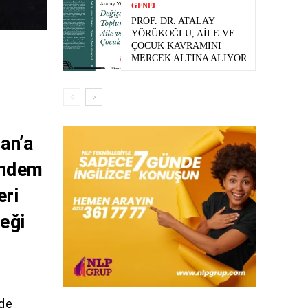
GENEL
PROF. DR. ATALAY
YÖRÜKOĞLU, AILE VE
ÇOCUK KAVRAMINI
MERCEK ALTINA ALIYOR
an’a
ündem
eri
ceği
nde