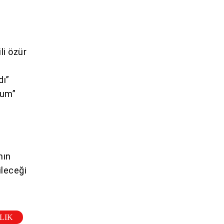
li özür
dı”
rum”
nın
ileceği
LIK