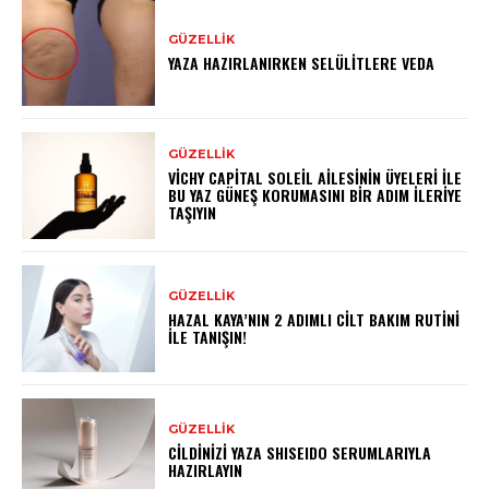
GÜZELLIK
YAZA HAZIRLANIRKEN SELÜLITLERE VEDA
GÜZELLIK
VICHY CAPITAL SOLEIL AILESININ ÜYELERI İLE
BU YAZ GÜNEŞ KORUMASINI BIR ADIM İLERIYE
TAŞIYIN
GÜZELLIK
HAZAL KAYA’NIN 2 ADIMLI CILT BAKIM RUTINI
İLE TANIŞIN!
GÜZELLIK
CILDINIZI YAZA SHISEIDO SERUMLARIYLA
HAZIRLAYIN