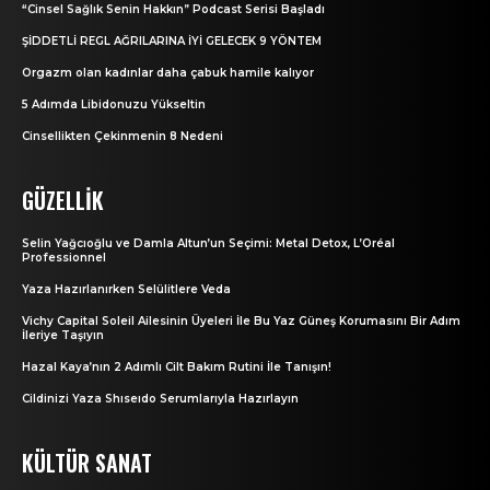
“Cinsel Sağlık Senin Hakkın” Podcast Serisi Başladı
ŞİDDETLİ REGL AĞRILARINA İYİ GELECEK 9 YÖNTEM
Orgazm olan kadınlar daha çabuk hamile kalıyor
5 Adımda Libidonuzu Yükseltin
Cinsellikten Çekinmenin 8 Nedeni
GÜZELLIK
Selin Yağcıoğlu ve Damla Altun’un Seçimi: Metal Detox, L’Oréal
Professionnel
Yaza Hazırlanırken Selülitlere Veda
Vichy Capital Soleil Ailesinin Üyeleri İle Bu Yaz Güneş Korumasını Bir Adım
İleriye Taşıyın
Hazal Kaya’nın 2 Adımlı Cilt Bakım Rutini İle Tanışın!
Cildinizi Yaza Shıseıdo Serumlarıyla Hazırlayın
KÜLTÜR SANAT