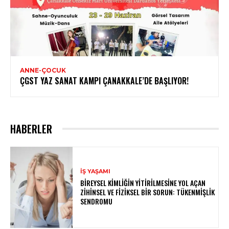
ANNE-ÇOCUK
ÇGST YAZ SANAT KAMPI ÇANAKKALE’DE BAŞLIYOR!
HABERLER
İŞ YAŞAMI
BIREYSEL KIMLIĞIN YITIRILMESINE YOL AÇAN
ZIHINSEL VE FIZIKSEL BIR SORUN: TÜKENMIŞLIK
SENDROMU