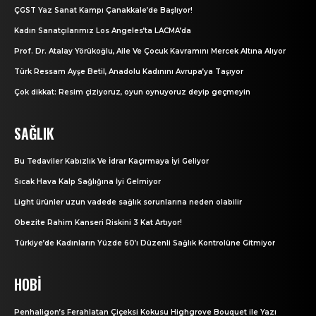
ÇGST Yaz Sanat Kampı Çanakkale’de Başlıyor!
Kadın Sanatçılarımız Los Angeles’ta LACMA’da
Prof. Dr. Atalay Yörükoğlu, Aile Ve Çocuk Kavramını Mercek Altına Alıyor
Türk Ressam Ayşe Betil, Anadolu Kadınını Avrupa’ya Taşıyor
Çok dikkat: Resim çiziyoruz, oyun oynuyoruz deyip geçmeyin
SAĞLIK
Bu Tedaviler Kabızlık Ve İdrar Kaçırmaya İyi Geliyor
Sıcak Hava Kalp Sağlığına İyi Gelmiyor
Light ürünler uzun vadede sağlık sorunlarına neden olabilir
Obezite Rahim Kanseri Riskini 3 Kat Artıyor!
Türkiye’de Kadınların Yüzde 60’ı Düzenli Sağlık Kontrolüne Gitmiyor
HOBI
Penhaligon’s Ferahlatan Çiçeksi Kokusu Highgrove Bouquet ile Yazı