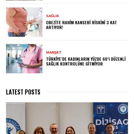
SAĞLIK
OBEZITE RAHIM KANSERI RISKINI 3 KAT
ARTIYOR!
MANŞET
TÜRKIYE’DE KADINLARIN YÜZDE 60’I DÜZENLI
SAĞLIK KONTROLÜNE GITMIYOR
LATEST POSTS