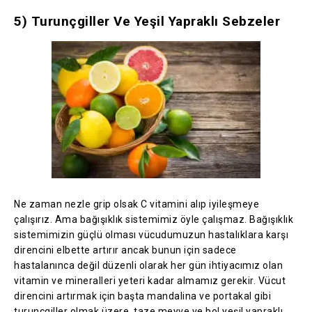
5) Turunçgiller Ve Yeşil Yapraklı Sebzeler
Ne zaman nezle grip olsak C vitamini alıp iyileşmeye
çalışırız. Ama bağışıklık sistemimiz öyle çalışmaz. Bağışıklık
sistemimizin güçlü olması vücudumuzun hastalıklara karşı
direncini elbette artırır ancak bunun için sadece
hastalanınca değil düzenli olarak her gün ihtiyacımız olan
vitamin ve mineralleri yeteri kadar almamız gerekir. Vücut
direncini artırmak için başta mandalina ve portakal gibi
turunçgiller olmak üzere, taze meyve ve bol yeşil yapraklı