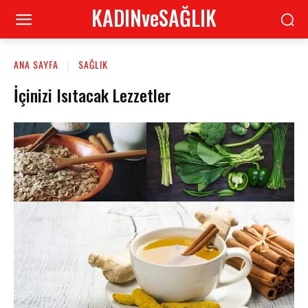
KADINveSAĞLIK
ANA SAYFA
SAĞLIK
İçinizi Isıtacak Lezzetler