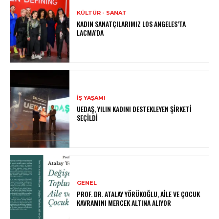
KÜLTÜR - SANAT
KADIN SANATÇILARIMIZ LOS ANGELES’TA
LACMA’DA
İŞ YAŞAMI
UEDAŞ, YILIN KADINI DESTEKLEYEN ŞIRKETI
SEÇILDI
GENEL
PROF. DR. ATALAY YÖRÜKOĞLU, AILE VE ÇOCUK
KAVRAMINI MERCEK ALTINA ALIYOR