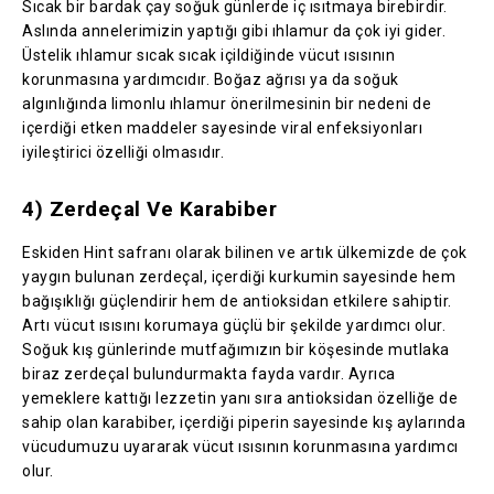
Sıcak bir bardak çay soğuk günlerde iç ısıtmaya birebirdir.
Aslında annelerimizin yaptığı gibi ıhlamur da çok iyi gider.
Üstelik ıhlamur sıcak sıcak içildiğinde vücut ısısının
korunmasına yardımcıdır. Boğaz ağrısı ya da soğuk
algınlığında limonlu ıhlamur önerilmesinin bir nedeni de
içerdiği etken maddeler sayesinde viral enfeksiyonları
iyileştirici özelliği olmasıdır.
4) Zerdeçal Ve Karabiber
Eskiden Hint safranı olarak bilinen ve artık ülkemizde de çok
yaygın bulunan zerdeçal, içerdiği kurkumin sayesinde hem
bağışıklığı güçlendirir hem de antioksidan etkilere sahiptir.
Artı vücut ısısını korumaya güçlü bir şekilde yardımcı olur.
Soğuk kış günlerinde mutfağımızın bir köşesinde mutlaka
biraz zerdeçal bulundurmakta fayda vardır. Ayrıca
yemeklere kattığı lezzetin yanı sıra antioksidan özelliğe de
sahip olan karabiber, içerdiği piperin sayesinde kış aylarında
vücudumuzu uyararak vücut ısısının korunmasına yardımcı
olur.