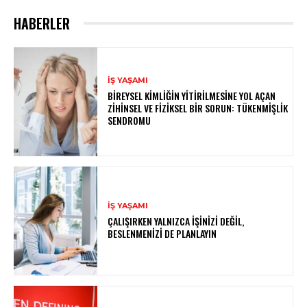
HABERLER
İŞ YAŞAMI
BIREYSEL KIMLIĞIN YITIRILMESINE YOL AÇAN
ZIHINSEL VE FIZIKSEL BIR SORUN: TÜKENMIŞLIK
SENDROMU
İŞ YAŞAMI
ÇALIŞIRKEN YALNIZCA İŞINIZI DEĞIL,
BESLENMENIZI DE PLANLAYIN