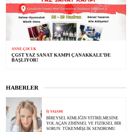
ANNE-ÇOCUK
ÇGST YAZ SANAT KAMPI ÇANAKKALE’DE
BAŞLIYOR!
HABERLER
İŞ YAŞAMI
BIREYSEL KIMLIĞIN YITIRILMESINE
YOL AÇAN ZIHINSEL VE FIZIKSEL BIR
SORUN: TÜKENMIŞLIK SENDROMU