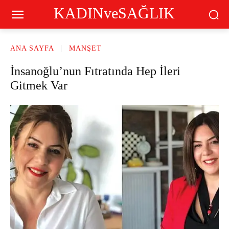
KADINveSAĞLIK
ANA SAYFA
MANŞET
İnsanoğlu’nun Fıtratında Hep İleri
Gitmek Var