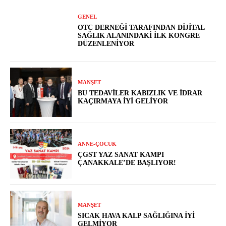
GENEL
OTC DERNEĞI TARAFINDAN DIJITAL
SAĞLIK ALANINDAKI İLK KONGRE
DÜZENLENIYOR
MANŞET
BU TEDAVILER KABIZLIK VE İDRAR
KAÇIRMAYA İYI GELIYOR
ANNE-ÇOCUK
ÇGST YAZ SANAT KAMPI
ÇANAKKALE’DE BAŞLIYOR!
MANŞET
SICAK HAVA KALP SAĞLIĞINA İYI
GELMIYOR