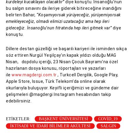
kurdeleyi kucaklayan olacaktır”
diye konuştu. İnsanoğlu’nun
bu salgın sınavını da ileriye giderek bitireceğine inandığını
belirten Bahar,
“Koşamıyorsak yürüyeceğiz, yürüyemiyorsak
emekleyeceğiz, olmadı elimizi uzatacağız ama hep ileri
gideceğiz. İnsanoğlu’nun fıtratında hep ileri gitmek var”
diye
konuştu.
Dillere destan güzelliği ve başarılı kariyeri ile isminden sıkça
söz ettiren Nurgül Yeşilçay’ın kapak yıldızı olduğu MAG
Nisan, dopdolu içeriği, 23 Nisan Çocuk Bayramı’na özel
hazırlanan dosya konusu, röportajları ve yazarları
ile
www.magdergi.com.tr
, Turkcell Dergilik, Google Play,
Apple Store, Issue, Türk Telekom’da online olarak
okurlarıyla buluşuyor. Keyifli içeriğimizi ve gündeme dair
gelişmeleri @magdergi Instagram hesabından takip
edebilirsiniz.
ETIKETLER:
BAŞKENT ÜNIVERSITESI
COVID_19
IKTISADI VE IDARI BILIMLER AKÜLTESI
SALGIN