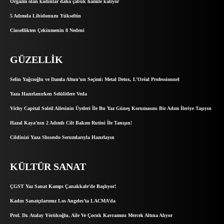
Orgazm olan kadınlar daha çabuk hamile kalıyor
5 Adımda Libidonuzu Yükseltin
Cinsellikten Çekinmenin 8 Nedeni
GÜZELLIK
Selin Yağcıoğlu ve Damla Altun’un Seçimi: Metal Detox, L’Oréal Professionnel
Yaza Hazırlanırken Selülitlere Veda
Vichy Capital Soleil Ailesinin Üyeleri İle Bu Yaz Güneş Korumasını Bir Adım İleriye Taşıyın
Hazal Kaya’nın 2 Adımlı Cilt Bakım Rutini İle Tanışın!
Cildinizi Yaza Shıseıdo Serumlarıyla Hazırlayın
KÜLTÜR SANAT
ÇGST Yaz Sanat Kampı Çanakkale’de Başlıyor!
Kadın Sanatçılarımız Los Angeles’ta LACMA’da
Prof. Dr. Atalay Yörükoğlu, Aile Ve Çocuk Kavramını Mercek Altına Alıyor