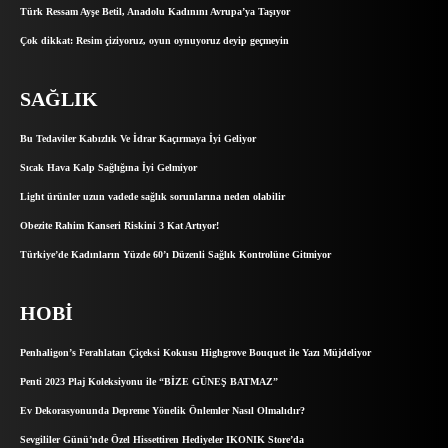
Türk Ressam Ayşe Betil, Anadolu Kadınını Avrupa’ya Taşıyor
Çok dikkat: Resim çiziyoruz, oyun oynuyoruz deyip geçmeyin
SAĞLIK
Bu Tedaviler Kabızlık Ve İdrar Kaçırmaya İyi Geliyor
Sıcak Hava Kalp Sağlığına İyi Gelmiyor
Light ürünler uzun vadede sağlık sorunlarına neden olabilir
Obezite Rahim Kanseri Riskini 3 Kat Artıyor!
Türkiye’de Kadınların Yüzde 60’ı Düzenli Sağlık Kontrolüne Gitmiyor
HOBI
Penhaligon’s Ferahlatan Çiçeksi Kokusu Highgrove Bouquet ile Yazı Müjdeliyor
Penti 2023 Plaj Koleksiyonu ile “BİZE GÜNEŞ BATMAZ”
Ev Dekorasyonunda Depreme Yönelik Önlemler Nasıl Olmalıdır?
Sevgililer Günü’nde Özel Hissettiren Hediyeler IKONIK Store’da