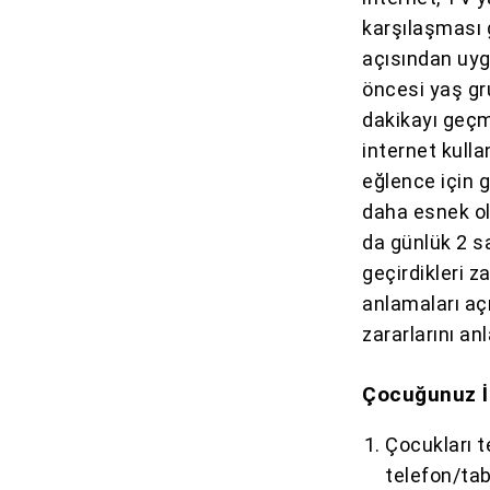
karşılaşması 
açısından uyg
öncesi yaş gr
dakikayı geç
internet kulla
eğlence için g
daha esnek ol
da günlük 2 sa
geçirdikleri z
anlamaları aç
zararlarını a
Çocuğunuz İ
Çocukları t
telefon/tab