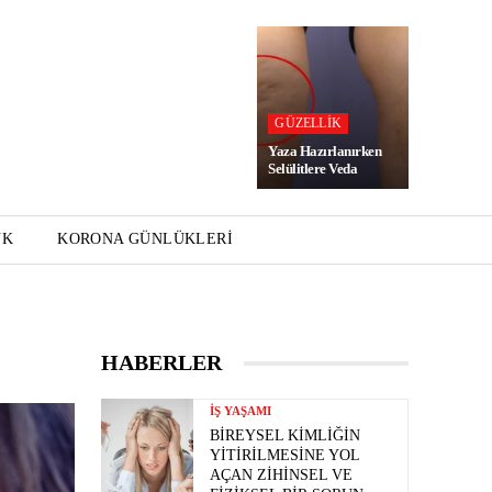
GÜZELLIK
Yaza Hazırlanırken
Selülitlere Veda
UK
KORONA GÜNLÜKLERI
HABERLER
İŞ YAŞAMI
BIREYSEL KIMLIĞIN
YITIRILMESINE YOL
AÇAN ZIHINSEL VE