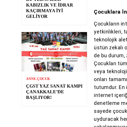
KABIZLIK VE İDRAR
KAÇIRMAYA İYI
Çocuklara İ
GELIYOR
Çocukların in
yetkinlikleri, t
teknolojik ale
üstün zekalı 
de bu durum, z
Çocukları tüm
veya teknoloj
onları tamamı
ANNE-ÇOCUK
ÇGST YAZ SANAT KAMPI
tutumdur. En i
ÇANAKKALE’DE
internet içeri
BAŞLIYOR!
denetleme me
sayede çocuk
uyduracak hem
yakalanmayac