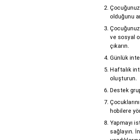
Çocuğunuzu 
olduğunu a
Çocuğunuzun
ve sosyal 
çıkarın.
Günlük inte
Haftalık int
oluşturun.
Destek grup
Çocuklarını
hobilere yö
Yapmayı ist
sağlayın. İ