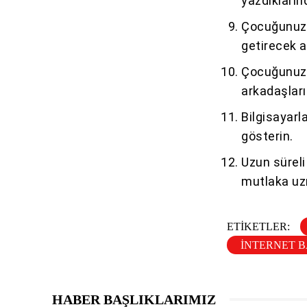
yazdıkların
Çocuğunuzun
getirecek a
Çocuğunuzun
arkadaşları
Bilgisayarl
gösterin.
Uzun sürel
mutlaka uz
ETIKETLER:
INTERNET B
HABER BAŞLIKLARIMIZ