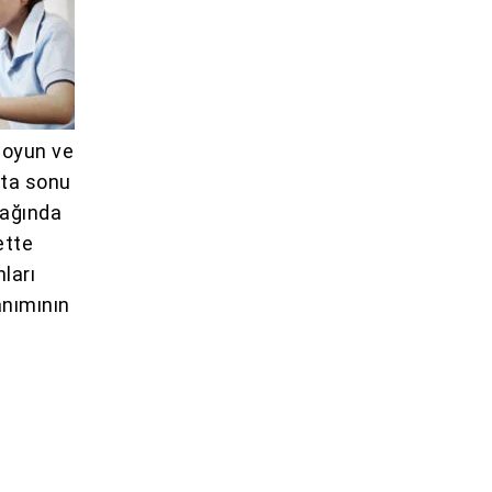
e oyun ve
fta sonu
çağında
ette
nları
anımının