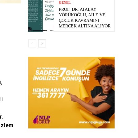
GENEL
PROF. DR. ATALAY
YÖRÜKOĞLU, AILE VE
ÇOCUK KAVRAMINI
MERCEK ALTINA ALIYOR
,
li
r.
Özlem