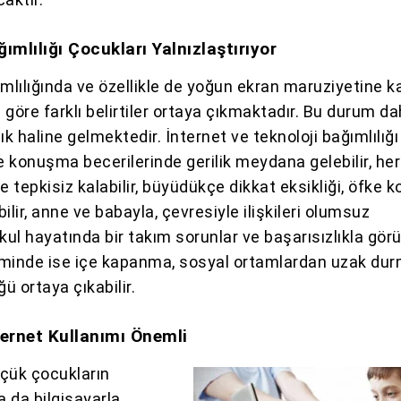
ımlılığı Çocukları Yalnızlaştırıyor
mlılığında ve özellikle de yoğun ekran maruziyetine ka
göre farklı belirtiler ortaya çıkmaktadır. Bu durum d
ık haline gelmektedir. İnternet ve teknoloji bağımlılığı
e konuşma becerilerinde gerilik meydana gelebilir, her
e tepkisiz kalabilir, büyüdükçe dikkat eksikliği, öfke k
ilir, anne ve babayla, çevresiyle ilişkileri olumsuz
 okul hayatında bir takım sorunlar ve başarısızlıkla görül
minde ise içe kapanma, sosyal ortamlardan uzak du
ğü ortaya çıkabilir.
ternet Kullanımı Önemli
çük çocukların
a da bilgisayarla