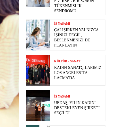
FIZIKSEL BIR SORUN:
TÜKENMIŞLIK
SENDROMU
İŞ YAŞAMI
ÇALIŞIRKEN YALNIZCA
İŞINIZI DEĞIL,
BESLENMENIZI DE
PLANLAYIN
KÜLTÜR - SANAT
KADIN SANATÇILARIMIZ
LOS ANGELES’TA
LACMA’DA
İŞ YAŞAMI
UEDAŞ, YILIN KADINI
DESTEKLEYEN ŞIRKETI
SEÇILDI