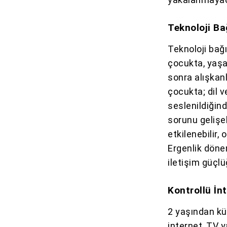
Teknoloji Bağ
Teknoloji bağı
çocukta, yaşa 
sonra alışkanl
çocukta; dil v
seslenildiğind
sorunu gelişeb
etkilenebilir,
Ergenlik döne
iletişim güçlü
Kontrollü İn
2 yaşından kü
internet, TV y