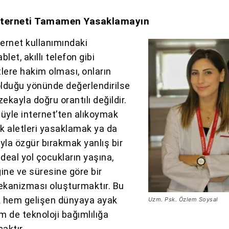
nterneti Tamamen Yasaklamayın
ternet kullanımındaki
ablet, akıllı telefon gibi
tlere hakim olması, onların
olduğu yönünde değerlendirilse
ekayla doğru orantılı değildir.
üyle internet’ten alıkoymak
ik aletleri yasaklamak ya da
yla özgür bırakmak yanlış bir
deal yol çocukların yaşına,
ğine ve süresine göre bir
kanizması oluşturmaktır. Bu
 hem gelişen dünyaya ayak
Uzm. Psk. Özlem Soysal
 de teknoloji bağımlılığa
aktır.