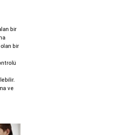
lan bir
aha
 olan bir
ontrolü
ebilir.
rma ve