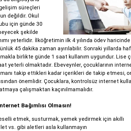
gelişim süreçleri
un değildir. Okul
ubu için günde 30
meyecek şekilde
nımı yeterlidir. İlköğretimin ilk 4 yılında ödev haricind
ünlük 45 dakika zaman ayırılabilir. Sonraki yıllarda ha
makla birlikte günde 1 saat kullanım uygundur. Lise 
at yeterli olmaktadır. Ebeveynler, çocuklarının intern
amanı takip ettikleri kadar içerikleri de takip etmesi, o
ısından önemlidir. Çocuklara, kontrolsüz internet kull
nlatmaya çalışmaktan kaçınılmamalıdır.
nternet Bağımlısı Olmasın!
eselli etmek, susturmak, yemek yedirmek için akıllı
let vs. gibi aletleri asla kullanmayın