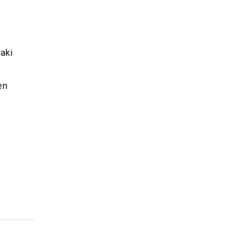
aki
en