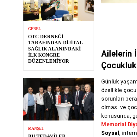
GENEL
OTC DERNEĞI
TARAFINDAN DIJITAL
SAĞLIK ALANINDAKI
Ailelerin
İLK KONGRE
DÜZENLENIYOR
Çocukluk 
Günlük yaşamda
özellikle çoc
sorunları bera
olması ve çocuk
konusunda, g
Memorial Diy
MANŞET
Soysal
, inter
BU TEDAVILER