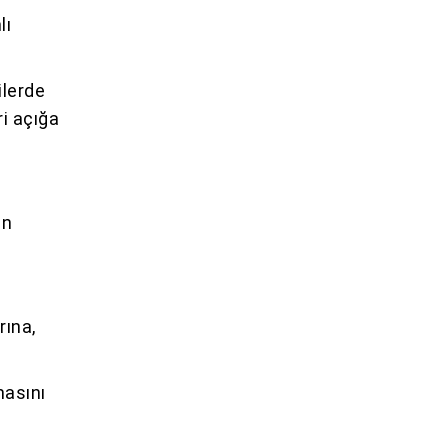
lı
ilerde
i açığa
an
rına,
masını