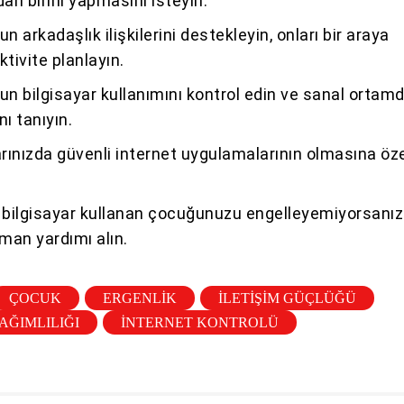
dan birini yapmasını isteyin.
 arkadaşlık ilişkilerini destekleyin, onları bir araya
ktivite planlayın.
 bilgisayar kullanımını kontrol edin ve sanal ortamd
nı tanıyın.
arınızda güvenli internet uygulamalarının olmasına öz
i bilgisayar kullanan çocuğunuzu engelleyemiyorsanız
man yardımı alın.
ÇOCUK
ERGENLIK
ILETIŞIM GÜÇLÜĞÜ
AĞIMLILIĞI
INTERNET KONTROLÜ