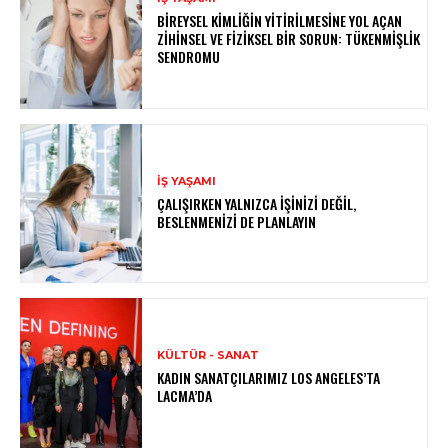
BIREYSEL KIMLIĞIN YITIRILMESINE YOL AÇAN
ZIHINSEL VE FIZIKSEL BIR SORUN: TÜKENMIŞLIK
SENDROMU
İŞ YAŞAMI
ÇALIŞIRKEN YALNIZCA İŞINIZI DEĞIL,
BESLENMENIZI DE PLANLAYIN
KÜLTÜR - SANAT
KADIN SANATÇILARIMIZ LOS ANGELES’TA
LACMA’DA