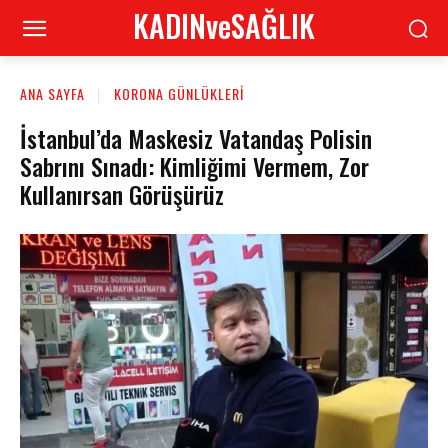
KADINveSAĞLIK
ANA SAYFA
KORONA GÜNLÜKLERI
İstanbul’da Maskesiz Vatandaş Polisin
Sabrını Sınadı: Kimliğimi Vermem, Zor
Kullanırsan Görüşürüz