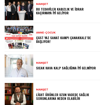
MANŞET
BU TEDAVILER KABIZLIK VE İDRAR
KAÇIRMAYA İYI GELIYOR
ANNE-ÇOCUK
ÇGST YAZ SANAT KAMPI ÇANAKKALE’DE
BAŞLIYOR!
MANŞET
SICAK HAVA KALP SAĞLIĞINA İYI GELMIYOR
MANŞET
LIGHT ÜRÜNLER UZUN VADEDE SAĞLIK
SORUNLARINA NEDEN OLABILIR