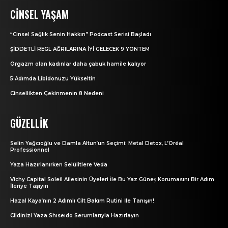
CINSEL YAŞAM
“Cinsel Sağlık Senin Hakkın” Podcast Serisi Başladı
ŞİDDETLİ REGL AĞRILARINA İYİ GELECEK 9 YÖNTEM
Orgazm olan kadınlar daha çabuk hamile kalıyor
5 Adımda Libidonuzu Yükseltin
Cinsellikten Çekinmenin 8 Nedeni
GÜZELLIK
Selin Yağcıoğlu ve Damla Altun’un Seçimi: Metal Detox, L’Oréal
Professionnel
Yaza Hazırlanırken Selülitlere Veda
Vichy Capital Soleil Ailesinin Üyeleri İle Bu Yaz Güneş Korumasını Bir Adım
İleriye Taşıyın
Hazal Kaya’nın 2 Adımlı Cilt Bakım Rutini İle Tanışın!
Cildinizi Yaza Shıseıdo Serumlarıyla Hazırlayın