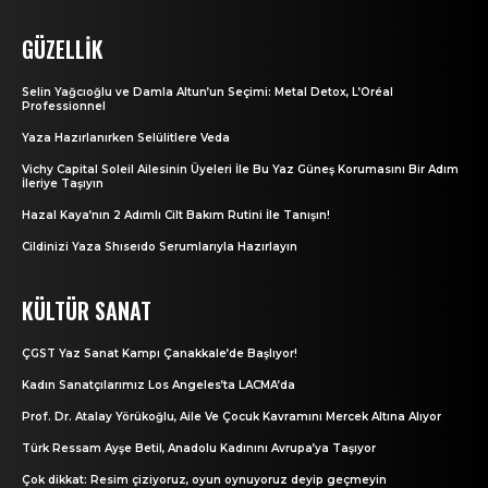
GÜZELLIK
Selin Yağcıoğlu ve Damla Altun’un Seçimi: Metal Detox, L’Oréal
Professionnel
Yaza Hazırlanırken Selülitlere Veda
Vichy Capital Soleil Ailesinin Üyeleri İle Bu Yaz Güneş Korumasını Bir Adım
İleriye Taşıyın
Hazal Kaya’nın 2 Adımlı Cilt Bakım Rutini İle Tanışın!
Cildinizi Yaza Shıseıdo Serumlarıyla Hazırlayın
KÜLTÜR SANAT
ÇGST Yaz Sanat Kampı Çanakkale’de Başlıyor!
Kadın Sanatçılarımız Los Angeles’ta LACMA’da
Prof. Dr. Atalay Yörükoğlu, Aile Ve Çocuk Kavramını Mercek Altına Alıyor
Türk Ressam Ayşe Betil, Anadolu Kadınını Avrupa’ya Taşıyor
Çok dikkat: Resim çiziyoruz, oyun oynuyoruz deyip geçmeyin