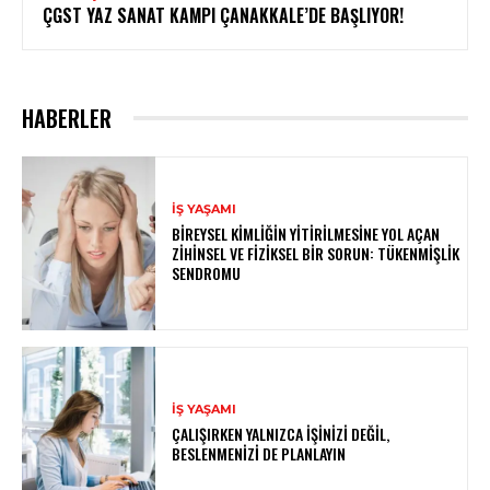
ÇGST YAZ SANAT KAMPI ÇANAKKALE’DE BAŞLIYOR!
HABERLER
İŞ YAŞAMI
BIREYSEL KIMLIĞIN YITIRILMESINE YOL AÇAN
ZIHINSEL VE FIZIKSEL BIR SORUN: TÜKENMIŞLIK
SENDROMU
İŞ YAŞAMI
ÇALIŞIRKEN YALNIZCA İŞINIZI DEĞIL,
BESLENMENIZI DE PLANLAYIN