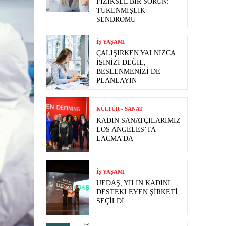
FIZIKSEL BIR SORUN:
TÜKENMIŞLIK
SENDROMU
İŞ YAŞAMI
ÇALIŞIRKEN YALNIZCA
İŞINIZI DEĞIL,
BESLENMENIZI DE
PLANLAYIN
KÜLTÜR - SANAT
KADIN SANATÇILARIMIZ
LOS ANGELES’TA
LACMA’DA
İŞ YAŞAMI
UEDAŞ, YILIN KADINI
DESTEKLEYEN ŞIRKETI
SEÇILDI