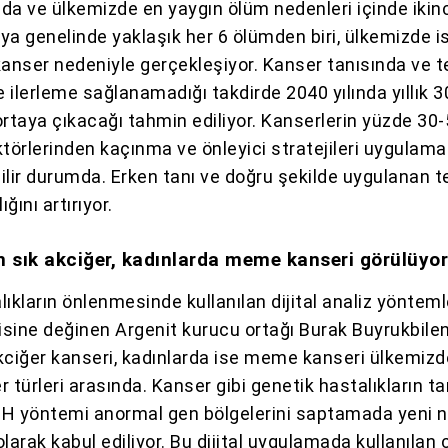
da ve ülkemizde en yaygın ölüm nedenleri içinde ikinc
nya genelinde yaklaşık her 6 ölümden biri, ülkemizde i
kanser nedeniyle gerçekleşiyor. Kanser tanısında ve t
 ilerleme sağlanamadığı takdirde 2040 yılında yıllık 3
ortaya çıkacağı tahmin ediliyor. Kanserlerin yüzde 30-
aktörlerinden kaçınma ve önleyici stratejileri uygulama
ilir durumda. Erken tanı ve doğru şekilde uygulanan t
ığını artırıyor.
n sık akciğer, kadınlarda meme kanseri görülüyo
ıkların önlenmesinde kullanılan dijital analiz yönteml
kisine değinen Argenit kurucu ortağı Burak Buyrukbilen
kciğer kanseri, kadınlarda ise meme kanseri ülkemizd
 türleri arasında. Kanser gibi genetik hastalıkların t
H yöntemi anormal gen bölgelerini saptamada yeni n
larak kabul ediliyor. Bu dijital uygulamada kullanılan 