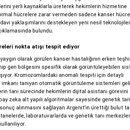
erini yerli kaynaklarla üreterek hekimlerin hizmetine
rmal hücrelere zarar vermeden sadece kanser hücrel
avi yaklaşımlarını destekleyen yeni nesil teknolojile
açıklamasında bulundu.
eleri nokta atışı tespit ediyor
yaygın olarak görülen kanser hastalığının erken teşh
ip gen bölgesini spesifik olarak görüntüleyebilen si
aşıyor. Kromozomlardaki anomali tespiti için detaylı
 imkanı tanıyan otomatik görüntüleme sistemleri geli
rin tanı sürecinde hekimlerin dijital asistanı görevini
pay zeka alt yapılı algoritmalar sayesinde genetik ta
 sonuç alınmasını sağlayan Argenit’in ürettiği bulut ta
tanelerde, laboratuvarlarda ve genetik tanı merkezle
ullanılıyor.