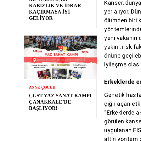
Kanser, dünya
KABIZLIK VE İDRAR
yer alıyor. Dü
KAÇIRMAYA İYI
GELIYOR
ölümden biri 
yöntemlerinde
yeni vakanın 
yakını, risk f
önüne geçileb
iyileşme olasıl
Erkeklerde e
ANNE-ÇOCUK
Genetik hastal
ÇGST YAZ SANAT KAMPI
ÇANAKKALE’DE
çığır açan et
BAŞLIYOR!
“Erkeklerde a
görülen kanser
uygulanan FIS
altın yöntem o