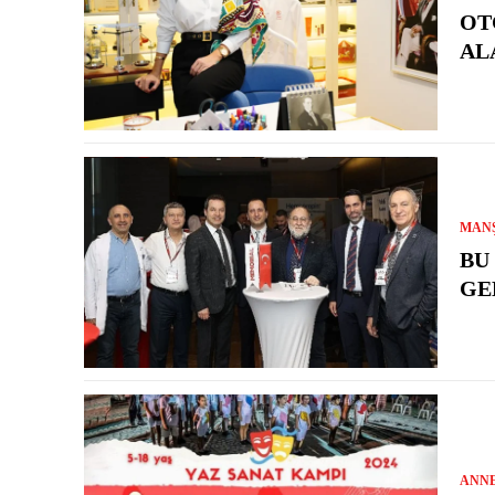
OT
AL
MAN
BU
GE
ANN