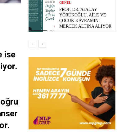
GENEL
PROF. DR. ATALAY
YÖRÜKOĞLU, AILE VE
ÇOCUK KAVRAMINI
MERCEK ALTINA ALIYOR
 ise
iyor.
doğru
anser
yor.