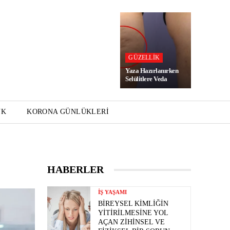
GÜZELLIK
Yaza Hazırlanırken
Selülitlere Veda
UK
KORONA GÜNLÜKLERI
HABERLER
İŞ YAŞAMI
BIREYSEL KIMLIĞIN
YITIRILMESINE YOL
AÇAN ZIHINSEL VE