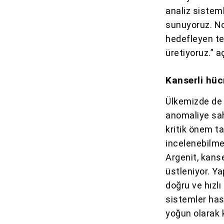
analiz sisteml
sunuyoruz. No
hedefleyen ted
üretiyoruz.” 
Kanserli hücr
Ülkemizde de 
anomaliye sah
kritik önem t
incelenebilme
Argenit, kanse
üstleniyor. Ya
doğru ve hızlı
sistemler has
yoğun olarak k