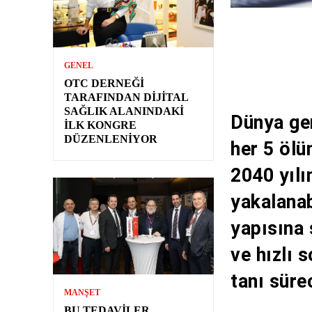
GENEL
OTC DERNEĞI
TARAFINDAN DIJITAL
SAĞLIK ALANINDAKI
Dünya gen
İLK KONGRE
DÜZENLENIYOR
her 5 ölü
2040 yılı
yakalanab
yapısına 
ve hızlı 
tanı süre
MANŞET
BU TEDAVILER