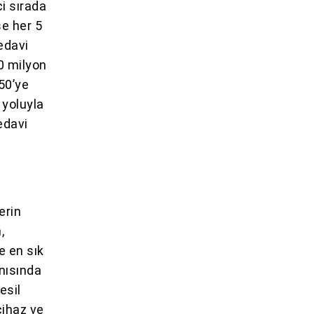
i sırada
se her 5
edavi
0 milyon
50’ye
 yoluyla
edavi
r
erin
,
e en sık
anısında
esil
cihaz ve