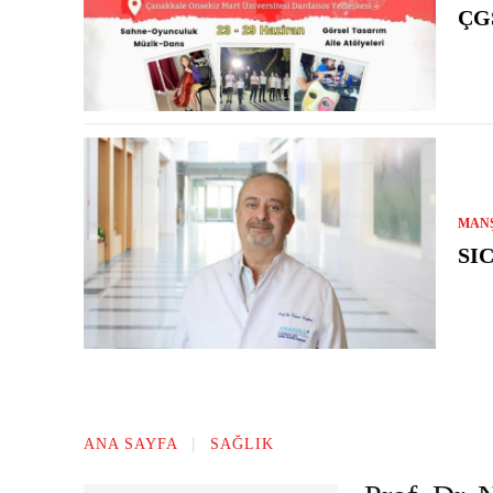
ÇG
MAN
SI