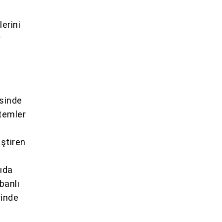
erini
r
isinde
stemler
ştiren
nıda
banlı
rinde