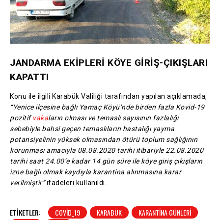
JANDARMA EKİPLERİ KÖYE GİRİŞ-ÇIKIŞLARI
KAPATTI
Konu ile ilgili Karabük Valiliği tarafından yapılan açıklamada,
“Yenice ilçesine bağlı Yamaç Köyü’nde birden fazla Kovid-19
pozitif
vaka
ların olması ve temaslı sayısının fazlalığı
sebebiyle bahsi geçen temaslıların hastalığı yayma
potansiyelinin yüksek olmasından ötürü toplum sağlığının
korunması amacıyla 08.08.2020 tarihi itibariyle 22.08.2020
tarihi saat 24.00’e kadar 14 gün süre ile köye giriş çıkışların
izne bağlı olmak kaydıyla karantina alınmasına karar
verilmiştir”
ifadeleri kullanıldı.
ETIKETLER:
COVID_19
KARABÜK
KARANTINA GÜNLERI