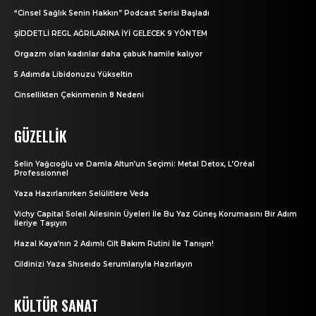
“Cinsel Sağlık Senin Hakkın” Podcast Serisi Başladı
ŞİDDETLİ REGL AĞRILARINA İYİ GELECEK 9 YÖNTEM
Orgazm olan kadınlar daha çabuk hamile kalıyor
5 Adımda Libidonuzu Yükseltin
Cinsellikten Çekinmenin 8 Nedeni
GÜZELLIK
Selin Yağcıoğlu ve Damla Altun’un Seçimi: Metal Detox, L’Oréal
Professionnel
Yaza Hazırlanırken Selülitlere Veda
Vichy Capital Soleil Ailesinin Üyeleri İle Bu Yaz Güneş Korumasını Bir Adım
İleriye Taşıyın
Hazal Kaya’nın 2 Adımlı Cilt Bakım Rutini İle Tanışın!
Cildinizi Yaza Shıseıdo Serumlarıyla Hazırlayın
KÜLTÜR SANAT