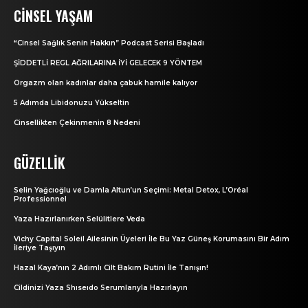
CINSEL YAŞAM
“Cinsel Sağlık Senin Hakkın” Podcast Serisi Başladı
ŞİDDETLİ REGL AĞRILARINA İYİ GELECEK 9 YÖNTEM
Orgazm olan kadınlar daha çabuk hamile kalıyor
5 Adımda Libidonuzu Yükseltin
Cinsellikten Çekinmenin 8 Nedeni
GÜZELLIK
Selin Yağcıoğlu ve Damla Altun’un Seçimi: Metal Detox, L’Oréal
Professionnel
Yaza Hazırlanırken Selülitlere Veda
Vichy Capital Soleil Ailesinin Üyeleri İle Bu Yaz Güneş Korumasını Bir Adım
İleriye Taşıyın
Hazal Kaya’nın 2 Adımlı Cilt Bakım Rutini İle Tanışın!
Cildinizi Yaza Shıseıdo Serumlarıyla Hazırlayın