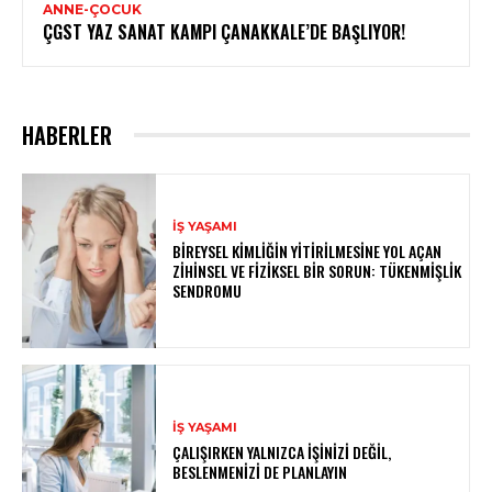
ANNE-ÇOCUK
ÇGST YAZ SANAT KAMPI ÇANAKKALE’DE BAŞLIYOR!
HABERLER
İŞ YAŞAMI
BIREYSEL KIMLIĞIN YITIRILMESINE YOL AÇAN
ZIHINSEL VE FIZIKSEL BIR SORUN: TÜKENMIŞLIK
SENDROMU
İŞ YAŞAMI
ÇALIŞIRKEN YALNIZCA İŞINIZI DEĞIL,
BESLENMENIZI DE PLANLAYIN