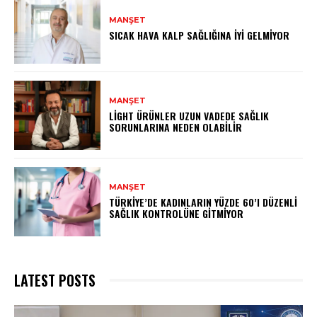
MANŞET
SICAK HAVA KALP SAĞLIĞINA İYI GELMIYOR
MANŞET
LIGHT ÜRÜNLER UZUN VADEDE SAĞLIK
SORUNLARINA NEDEN OLABILIR
MANŞET
TÜRKIYE’DE KADINLARIN YÜZDE 60’I DÜZENLI
SAĞLIK KONTROLÜNE GITMIYOR
LATEST POSTS