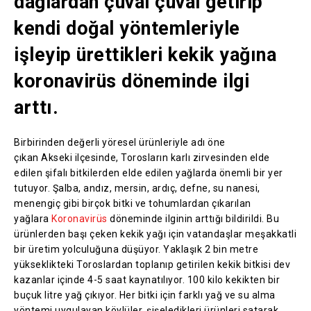
dağlardan çuval çuval getirip
kendi doğal yöntemleriyle
işleyip ürettikleri kekik yağına
koronavirüs döneminde ilgi
arttı.
Birbirinden değerli yöresel ürünleriyle adı öne
çıkan Akseki ilçesinde, Torosların karlı zirvesinden elde
edilen şifalı bitkilerden elde edilen yağlarda önemli bir yer
tutuyor. Şalba, andız, mersin, ardıç, defne, su nanesi,
menengiç gibi birçok bitki ve tohumlardan çıkarılan
yağlara
Koronavirüs
döneminde ilginin arttığı bildirildi. Bu
ürünlerden başı çeken kekik yağı için vatandaşlar meşakkatli
bir üretim yolculuğuna düşüyor. Yaklaşık 2 bin metre
yükseklikteki Toroslardan toplanıp getirilen kekik bitkisi dev
kazanlar içinde 4-5 saat kaynatılıyor. 100 kilo kekikten bir
buçuk litre yağ çıkıyor. Her bitki için farklı yağ ve su alma
yöntemi uygulayan köylüler, şişeledikleri ürünleri satarak