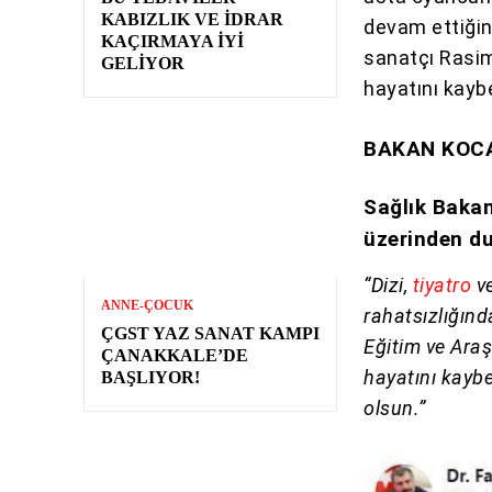
KABIZLIK VE İDRAR
devam ettiğini
KAÇIRMAYA İYI
sanatçı Rasim 
GELIYOR
hayatını kaybe
BAKAN KOCA
Sağlık Bakan
üzerinden d
“Dizi,
tiyatro
v
ANNE-ÇOCUK
rahatsızlığın
ÇGST YAZ SANAT KAMPI
Eğitim ve Ara
ÇANAKKALE’DE
hayatını kaybe
BAŞLIYOR!
olsun.”