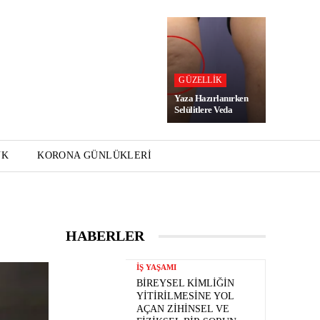
GÜZELLIK
Yaza Hazırlanırken
Selülitlere Veda
UK
KORONA GÜNLÜKLERI
HABERLER
İŞ YAŞAMI
BIREYSEL KIMLIĞIN
YITIRILMESINE YOL
AÇAN ZIHINSEL VE