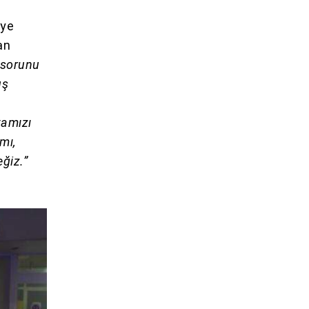
eye
an
 sorunu
uş
tamızı
mı,
ğiz.”