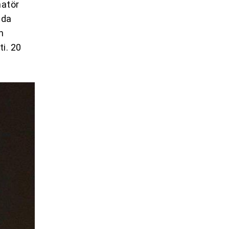
matör
nda
n
i. 20