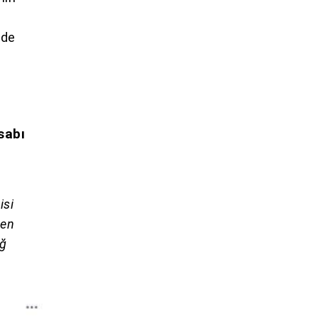
ede
sabı
isi
men
ağ