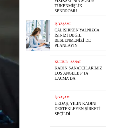
FIZIKSEL BIR SORUN:
TÜKENMIŞLIK
SENDROMU
İŞ YAŞAMI
ÇALIŞIRKEN YALNIZCA
İŞINIZI DEĞIL,
BESLENMENIZI DE
PLANLAYIN
KÜLTÜR - SANAT
KADIN SANATÇILARIMIZ
LOS ANGELES’TA
LACMA’DA
İŞ YAŞAMI
UEDAŞ, YILIN KADINI
DESTEKLEYEN ŞIRKETI
SEÇILDI