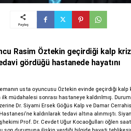
Paylaş
cu Rasim Öztekin geçirdiği kalp kriz
edavi gördüğü hastanede hayatını
nemanın usta oyuncusu Öztekin evinde geçirdiği kalp k
n ilk müdahalesi sonrası hastaneye kaldırılmış. Duru
zerine Dr. Siyami Ersek Göğüs Kalp ve Damar Cerrahis
astanesi’ne kaldırılarak tedavi altına alınmıştı. Siya
hekimi Prof. Dr. Cevdet Uğur Kocaoğulları öğlen saat
 son durumuna ilişkin verdiği bilgide hayati tehlikesi