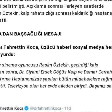
 belirtmişti. Açıklama sonrası ilerleyen saatlerde
Öztekin, kalp rahatsızlığı sonrası kaldırıldığı hastan
tti.
’DAN BAŞSAĞLIĞI MESAJI
ı Fahrettin Koca, üzücü haberi sosyal medya he
uyurdu:
e sinema oyuncusu Rasim Öztekin, geçirdiği kalp
dan sonra, Dr. Siyami Ersek Göğüs Kalp ve Damar Cerrah
ştırma Hastanemizde yapılan bütün müdahalelere rağ
tti. Televizyon olan her evde aileden biriydi. Başımız s