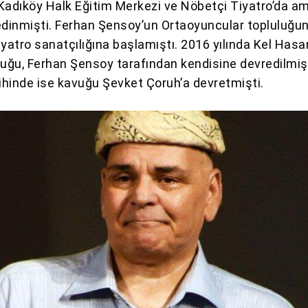
Kadıköy Halk Eğitim Merkezi ve Nöbetçi Tiyatro’da a
edinmişti. Ferhan Şensoy’un Ortaoyuncular topluluğu
iyatro sanatçılığına başlamıştı. 2016 yılında Kel Hasa
vuğu, Ferhan Şensoy tarafından kendisine devredilmişt
rihinde ise kavuğu Şevket Çoruh’a devretmişti.