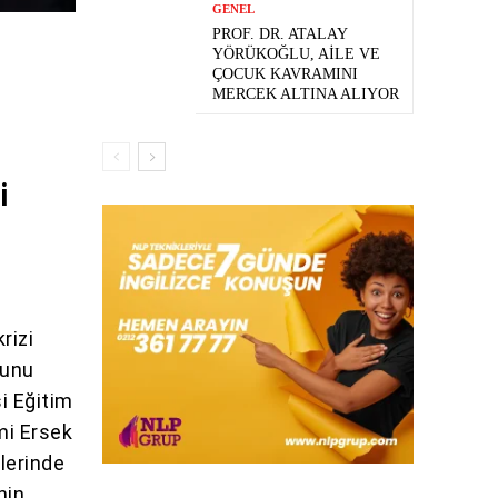
GENEL
PROF. DR. ATALAY
YÖRÜKOĞLU, AILE VE
ÇOCUK KAVRAMINI
MERCEK ALTINA ALIYOR
i
rizi
munu
i Eğitim
mi Ersek
lerinde
nin