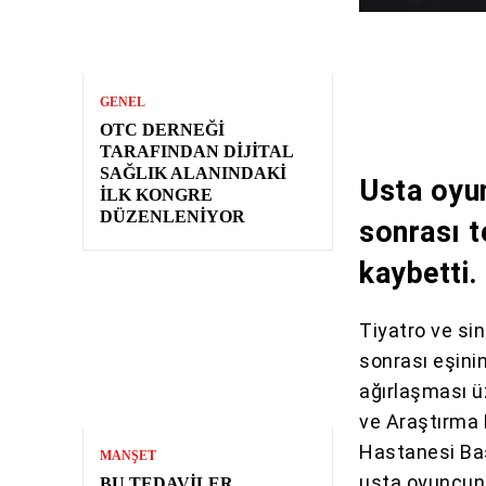
GENEL
OTC DERNEĞI
TARAFINDAN DIJITAL
SAĞLIK ALANINDAKI
Usta oyun
İLK KONGRE
DÜZENLENIYOR
sonrası t
kaybetti.
Tiyatro ve si
sonrası eşini
ağırlaşması ü
ve Araştırma H
Hastanesi Baş
MANŞET
usta oyuncunu
BU TEDAVILER