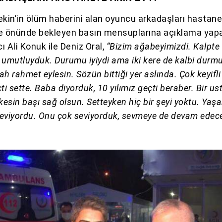
ekin’in ölüm haberini alan oyuncu arkadaşları hastan
ne önünde bekleyen basın mensuplarına açıklama yap
 Ali Konuk ile Deniz Oral,
“Bizim ağabeyimizdi. Kalpte
 umutluyduk. Durumu iyiydi ama iki kere de kalbi durm
lah rahmet eylesin. Sözün bittiği yer aslında. Çok keyifli
ti sette. Baba diyorduk, 10 yılımız geçti beraber. Bir us
kesin başı sağ olsun. Setteyken hiç bir şeyi yoktu. Yaşa
eviyordu. Onu çok seviyorduk, sevmeye de devam edece