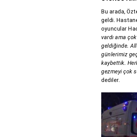
Bu arada, Özt
geldi. Hasta
oyuncular Hacı
vardı ama çok
geldiğinde. Al
günlerimiz geç
kaybettik. Her
gezmeyi çok s
dediler.