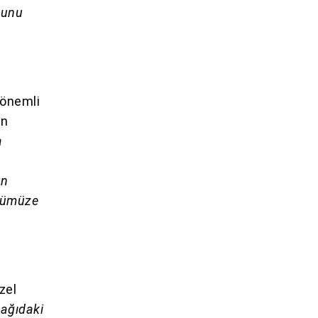
ucunu
 önemli
ın
a
ön
önümüze
zel
ağıdaki