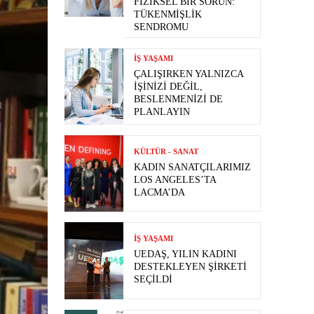
FIZIKSEL BIR SORUN:
TÜKENMIŞLIK
SENDROMU
İŞ YAŞAMI
ÇALIŞIRKEN YALNIZCA
İŞINIZI DEĞIL,
BESLENMENIZI DE
PLANLAYIN
KÜLTÜR - SANAT
KADIN SANATÇILARIMIZ
LOS ANGELES’TA
LACMA’DA
İŞ YAŞAMI
UEDAŞ, YILIN KADINI
DESTEKLEYEN ŞIRKETI
SEÇILDI