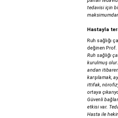
pahalı tedavid
tedavisi için
maksimumdan 
Hastayla ter
Ruh sağlığı ça
değinen Prof.
Ruh sağlığı çal
kurulmuş olur.
andan itibare
karşılamak, ay
ittifak, nörof
ortaya çıkarıy
Güvenli bağla
etkisi var. Te
Hasta ile heki