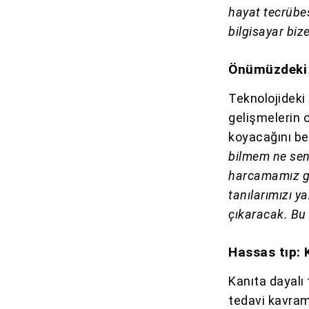
hayat tecrübes
bilgisayar bize
Önümüzdeki 
Teknolojidek
gelişmelerin 
koyacağını be
bilmem ne sen
harcamamız ge
tanılarımızı 
çıkaracak. Bu 
Hassas tıp: 
Kanıta dayalı
tedavi kavram