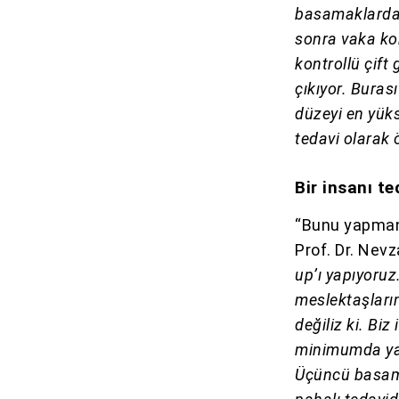
basamaklardan
sonra vaka ko
kontrollü çift
çıkıyor. Buras
düzeyi en yüks
tedavi olarak 
Bir insanı t
“Bunu yapmanı
Prof. Dr. Nev
up’ı yapıyoruz
meslektaşları
değiliz ki. Bi
minimumda yap
Üçüncü basama