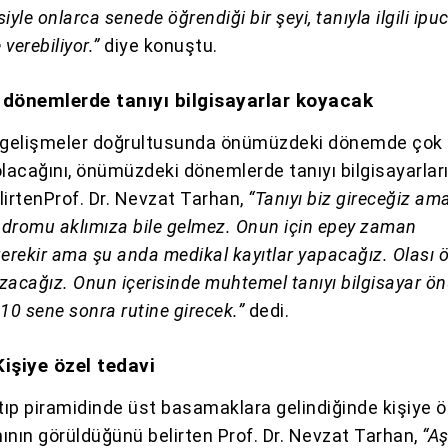
iyle onlarca senede öğrendiği bir şeyi, tanıyla ilgili ip
 verebiliyor.”
diye konuştu.
dönemlerde tanıyı bilgisayarlar koyacak
i gelişmeler doğrultusunda önümüzdeki dönemde çok
olacağını, önümüzdeki dönemlerde tanıyı bilgisayarlar
lirtenProf. Dr. Nevzat Tarhan,
“Tanıyı biz gireceğiz am
dromu aklımıza bile gelmez. Onun için epey zaman
rekir ama şu anda medikal kayıtlar yapacağız. Olası 
yazacağız. Onun içerisinde muhtemel tanıyı bilgisayar 
10 sene sonra rutine girecek.”
dedi.
Kişiye özel tedavi
 tıp piramidinde üst basamaklara gelindiğinde kişiye ö
ının görüldüğünü belirten Prof. Dr. Nevzat Tarhan,
“Aş