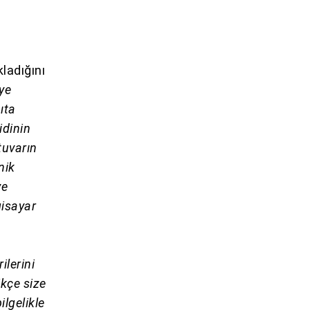
ladığını
iye
ıta
idinin
tuvarın
nik
ye
gisayar
ilerini
ikçe size
ilgelikle