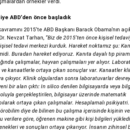
ışmalardan örnekler verdi.
viye ABD’den önce başladık
kavramını 2015’te ABD Başkanı Barack Obama’nın açık
 Dr. Nevzat Tarhan,
“Biz de 2015’ten önce kişisel tedav
işisel tedavi merkezi kurduk. Hareket noktamız şu: Kan
amidi. Buradan hareket ediyoruz. Kanıta dayalı tıp piram
ında çalışmalar, hayvan çalışmaları yer alıyor. Labora
er ve kanaatlerle ortaya çıkan sonuçlar var. Kanaatler kli
ya çıkıyor. Klinik olgulardan sonra laboratuvarlar devre
yeni bir alan çıktı: In silico denilen bilgisayarda veya bil
luyla gerçekleştirilen, bilgisayar üzerinde matematik
larak ortaya çıkan çalışmalar. Hesaplamalı psikiyatri.
robilim diye de bilinen bu çalışma içerisinde kişinin ver
u verilere göre, öğrenen makine gibi kişi bilgileri yükled
ekleri ve sonuçları ortaya çıkarıyor. İnsanın zihinsel b