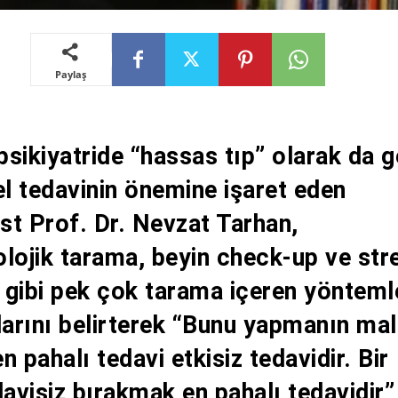
Paylaş
 psikiyatride “hassas tıp” olarak da 
el tedavinin önemine işaret eden
ist Prof. Dr. Nevzat Tarhan,
lojik tarama, beyin check-up ve str
 gibi pek çok tarama içeren yönteml
larını belirterek “Bunu yapmanın mal
n pahalı tedavi etkisiz tedavidir. Bir
davisiz bırakmak en pahalı tedavidir”