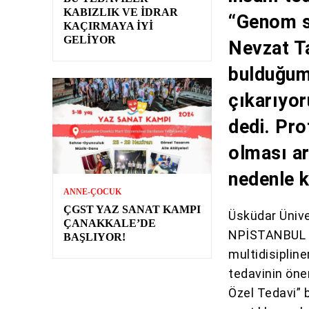
KABIZLIK VE İDRAR
“Genom so
KAÇIRMAYA İYI
GELIYOR
Nevzat Ta
bulduğumu
çıkarıyor
dedi. Pro
olması ar
nedenle k
ANNE-ÇOCUK
ÇGST YAZ SANAT KAMPI
Üsküdar Ünive
ÇANAKKALE’DE
NPİSTANBUL 
BAŞLIYOR!
multidisipline
tedavinin önem
Özel Tedavi” 