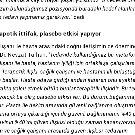
ir. İnsanlara kayıp hayat yaşatıyorsunuz. O nedenle on
 bizim bulunduğumuz pozisyonda buradaki hedef alanla
tedavi yapmamız gerekiyor.”
dedi.
apötik ittifak, plasebo etkisi yapıyor
lışanı ile hasta arasındaki doğru iletişimin de önemin
 Dr. Nevzat Tarhan,
“Tedavide kullandığımız bir metafor
ışanı ile hasta, hastanın iyiliği için ortaklaşa çalışırlars
 Terapötik ilişki, sağlık çalışanı ve hastanın ilk buluştu
n başlar. Hasta odaya girdiği andan itibaren onu ayakt
akta yolcu etmek bütün bunlar terapötik ilişkidir. Bu te
izyolojik bir olay, plasebo etkisi var. Bu durum, bağlanma
or. Hasta ile hekim arasında güvenli bağlanma oluşturu
nma ortaya çıkardığı için de güvenli bağlanmanın %40 
davinin %40’ını güven ilişkisi olduğu zaman kazanıyors
m ve sağlık çalışanı arasında güven ilişkisi, tedavinin