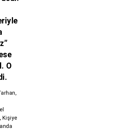
riyle
a
uz”
kese
l. O
i.
Tarhan,
el
, Kişiye
landa