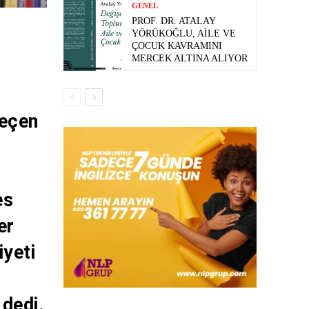
GENEL
PROF. DR. ATALAY
YÖRÜKOĞLU, AILE VE
ÇOCUK KAVRAMINI
MERCEK ALTINA ALIYOR
geçen
es
er
iyeti
 dedi.