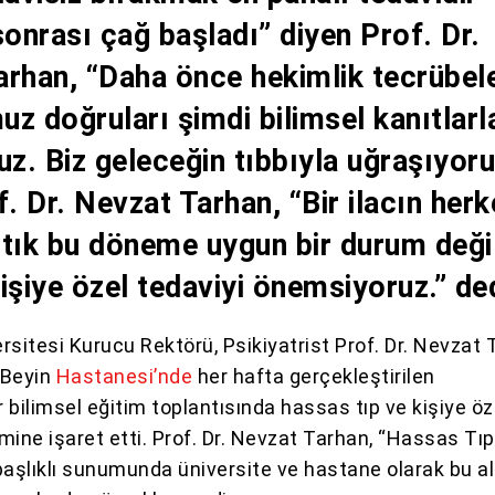
nrası çağ başladı” diyen Prof. Dr.
rhan, “Daha önce hekimlik tecrübele
z doğruları şimdi bilimsel kanıtlarl
uz. Biz geleceğin tıbbıyla uğraşıyor
f. Dr. Nevzat Tarhan, “Bir ilacın her
tık bu döneme uygun bir durum deği
işiye özel tedaviyi önemsiyoruz.” ded
rsitesi Kurucu Rektörü, Psikiyatrist Prof. Dr. Nevzat 
Beyin
Hastanesi’nde
her hafta gerçekleştirilen
r bilimsel eğitim toplantısında hassas tıp ve kişiye öz
ine işaret etti. Prof. Dr. Nevzat Tarhan, “Hassas Tıp
başlıklı sunumunda üniversite ve hastane olarak bu a