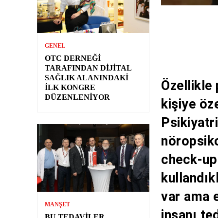
GENEL
OTC DERNEĞI
TARAFINDAN DIJITAL
SAĞLIK ALANINDAKI
Özellikle
İLK KONGRE
DÜZENLENIYOR
kişiye öz
Psikiyatr
nöropsiko
check-up
kullandık
var ama e
MANŞET
insanı te
BU TEDAVILER