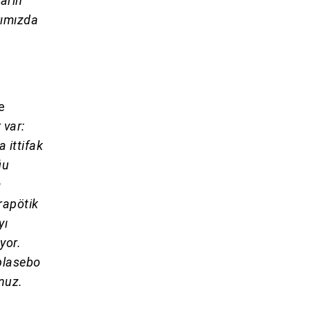
ların
rımızda
e
 var:
a ittifak
ğu
a
rapötik
yı
yor.
plasebo
unuz.