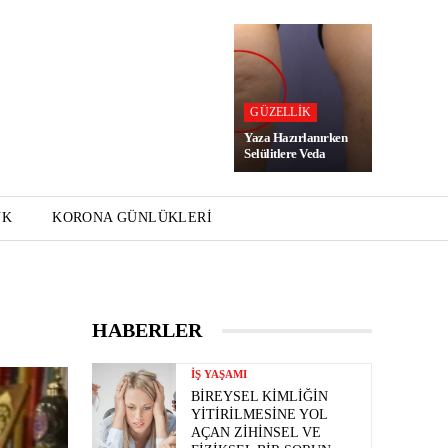
GÜZELLIK
Yaza Hazırlanırken
Selülitlere Veda
UK
KORONA GÜNLÜKLERI
HABERLER
İŞ YAŞAMI
BIREYSEL KIMLIĞIN
YITIRILMESINE YOL
AÇAN ZIHINSEL VE