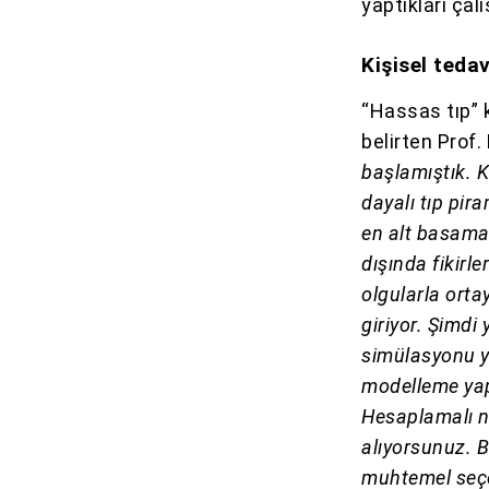
yaptıkları çal
Kişisel teda
“Hassas tıp” 
belirten Prof.
başlamıştık. K
dayalı tıp pir
en alt basamağ
dışında fikirl
olgularla orta
giriyor. Şimdi 
simülasyonu yo
modelleme yapı
Hesaplamalı nö
alıyorsunuz. B
muhtemel seçen