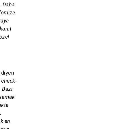
r. Daha
ndomize
rtaya
 kanıt
özel
 diyen
n check-
. Bazı
asamak
akta
.
ak en