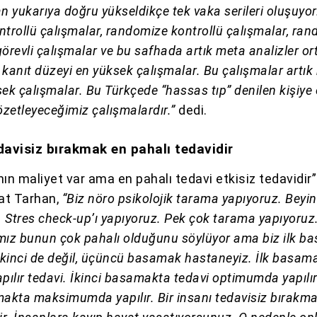
 yukarıya doğru yükseldikçe tek vaka serileri oluşuyo
ntrollü çalışmalar, randomize kontrollü çalışmalar, ra
 görevli çalışmalar ve bu safhada artık meta analizler o
ı kanıt düzeyi en yüksek çalışmalar. Bu çalışmalar artık
ek çalışmalar. Bu Türkçede “hassas tıp” denilen kişiye 
özetleyeceğimiz çalışmalardır.”
dedi.
edavisiz bırakmak en pahalı tedavidir
n maliyet var ama en pahalı tedavi etkisiz tedavidir”
zat Tarhan,
“Biz nöro psikolojik tarama yapıyoruz. Beyi
. Stres check-up’ı yapıyoruz. Pek çok tarama yapıyoruz
mız bunun çok pahalı olduğunu söylüyor ama biz ilk b
z ikinci de değil, üçüncü basamak hastaneyiz. İlk basam
ılır tedavi. İkinci basamakta tedavi optimumda yapılır
kta maksimumda yapılır. Bir insanı tedavisiz bırakm