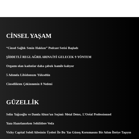
CINSEL YAŞAM
“Cinsel Sağlık Senin Hakkın” Podcast Serisi Başladı
ŞİDDETLİ REGL AĞRILARINA İYİ GELECEK 9 YÖNTEM
Orgazm olan kadınlar daha çabuk hamile kalıyor
5 Adımda Libidonuzu Yükseltin
Cinsellikten Çekinmenin 8 Nedeni
GÜZELLIK
Selin Yağcıoğlu ve Damla Altun’un Seçimi: Metal Detox, L’Oréal Professionnel
Yaza Hazırlanırken Selülitlere Veda
Vichy Capital Soleil Ailesinin Üyeleri İle Bu Yaz Güneş Korumasını Bir Adım İleriye Taşıyın