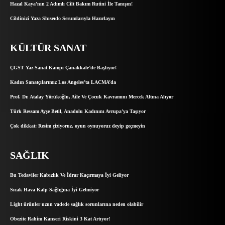
Hazal Kaya’nın 2 Adımlı Cilt Bakım Rutini İle Tanışın!
Cildinizi Yaza Shıseıdo Serumlarıyla Hazırlayın
KÜLTÜR SANAT
ÇGST Yaz Sanat Kampı Çanakkale’de Başlıyor!
Kadın Sanatçılarımız Los Angeles’ta LACMA’da
Prof. Dr. Atalay Yörükoğlu, Aile Ve Çocuk Kavramını Mercek Altına Alıyor
Türk Ressam Ayşe Betil, Anadolu Kadınını Avrupa’ya Taşıyor
Çok dikkat: Resim çiziyoruz, oyun oynuyoruz deyip geçmeyin
SAĞLIK
Bu Tedaviler Kabızlık Ve İdrar Kaçırmaya İyi Geliyor
Sıcak Hava Kalp Sağlığına İyi Gelmiyor
Light ürünler uzun vadede sağlık sorunlarına neden olabilir
Obezite Rahim Kanseri Riskini 3 Kat Artıyor!