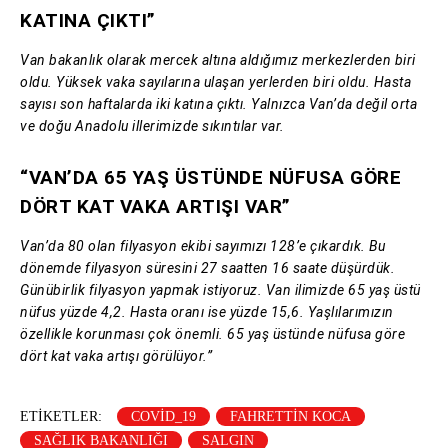
KATINA ÇIKTI”
Van bakanlık olarak mercek altına aldığımız merkezlerden biri
oldu. Yüksek vaka sayılarına ulaşan yerlerden biri oldu. Hasta
sayısı son haftalarda iki katına çıktı. Yalnızca Van’da değil orta
ve doğu Anadolu illerimizde sıkıntılar var.
“VAN’DA 65 YAŞ ÜSTÜNDE NÜFUSA GÖRE
DÖRT KAT VAKA ARTIŞI VAR”
Van’da 80 olan filyasyon ekibi sayımızı 128’e çıkardık. Bu
dönemde filyasyon süresini 27 saatten 16 saate düşürdük.
Günübirlik filyasyon yapmak istiyoruz. Van ilimizde 65 yaş üstü
nüfus yüzde 4,2. Hasta oranı ise yüzde 15,6. Yaşlılarımızın
özellikle korunması çok önemli. 65 yaş üstünde nüfusa göre
dört kat vaka artışı görülüyor.”
ETIKETLER:
COVID_19
FAHRETTIN KOCA
SAĞLIK BAKANLIĞI
SALGIN