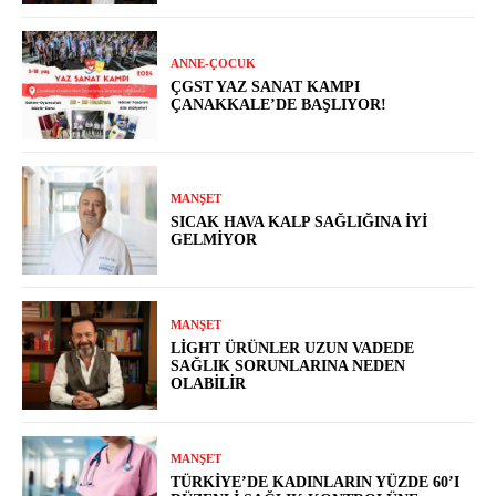
ANNE-ÇOCUK
ÇGST YAZ SANAT KAMPI
ÇANAKKALE’DE BAŞLIYOR!
MANŞET
SICAK HAVA KALP SAĞLIĞINA İYI
GELMIYOR
MANŞET
LIGHT ÜRÜNLER UZUN VADEDE
SAĞLIK SORUNLARINA NEDEN
OLABILIR
MANŞET
TÜRKIYE’DE KADINLARIN YÜZDE 60’I