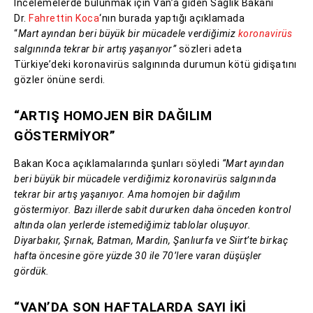
İncelemelerde bulunmak için Van’a giden Sağlık Bakanı
Dr.
Fahrettin Koca
‘nın burada yaptığı açıklamada
“
Mart ayından beri büyük bir mücadele verdiğimiz
koronavirüs
salgınında tekrar bir artış yaşanıyor”
sözleri adeta
Türkiye’deki koronavirüs salgınında durumun kötü gidişatını
gözler önüne serdi.
“ARTIŞ HOMOJEN BİR DAĞILIM
GÖSTERMİYOR”
Bakan Koca açıklamalarında şunları söyledi
“Mart ayından
beri büyük bir mücadele verdiğimiz koronavirüs salgınında
tekrar bir artış yaşanıyor. Ama homojen bir dağılım
göstermiyor. Bazı illerde sabit dururken daha önceden kontrol
altında olan yerlerde istemediğimiz tablolar oluşuyor.
Diyarbakır, Şırnak, Batman, Mardin, Şanlıurfa ve Siirt’te birkaç
hafta öncesine göre yüzde 30 ile 70’lere varan düşüşler
gördük.
“VAN’DA SON HAFTALARDA SAYI İKİ