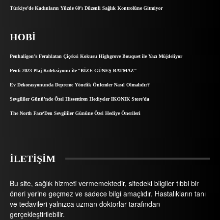
Türkiye’de Kadınların Yüzde 60’ı Düzenli Sağlık Kontrolüne Gitmiyor
HOBI
Penhaligon’s Ferahlatan Çiçeksi Kokusu Highgrove Bouquet ile Yazı Müjdeliyor
Penti 2023 Plaj Koleksiyonu ile “BİZE GÜNEŞ BATMAZ”
Ev Dekorasyonunda Depreme Yönelik Önlemler Nasıl Olmalıdır?
Sevgililer Günü’nde Özel Hissettiren Hediyeler IKONIK Store’da
The North Face‘Den Sevgililer Gününe Özel Hediye Önerileri
İLETİŞİM
Bu site, sağlık hizmeti vermemektedir, sitedeki bilgiler tıbbi bir
öneri yerine geçmez ve sadece bilgi amaçlıdır. Hastalıkların tanı
ve tedavileri yalnızca uzman doktorlar tarafından
gerçekleştirilebilir.