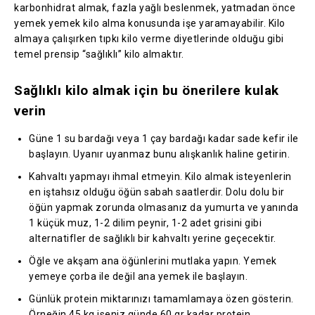
karbonhidrat almak, fazla yağlı beslenmek, yatmadan önce
yemek yemek kilo alma konusunda işe yaramayabilir. Kilo
almaya çalışırken tıpkı kilo verme diyetlerinde olduğu gibi
temel prensip “sağlıklı” kilo almaktır.
Sağlıklı kilo almak için bu önerilere kulak
verin
Güne 1 su bardağı veya 1 çay bardağı kadar sade kefir ile
başlayın. Uyanır uyanmaz bunu alışkanlık haline getirin.
Kahvaltı yapmayı ihmal etmeyin. Kilo almak isteyenlerin
en iştahsız olduğu öğün sabah saatlerdir. Dolu dolu bir
öğün yapmak zorunda olmasanız da yumurta ve yanında
1 küçük muz, 1-2 dilim peynir, 1-2 adet grisini gibi
alternatifler de sağlıklı bir kahvaltı yerine geçecektir.
Öğle ve akşam ana öğünlerini mutlaka yapın. Yemek
yemeye çorba ile değil ana yemek ile başlayın.
Günlük protein miktarınızı tamamlamaya özen gösterin.
Örneğin 45 kg iseniz günde 60 gr kadar protein