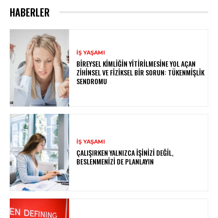
HABERLER
İŞ YAŞAMI
BIREYSEL KIMLIĞIN YITIRILMESINE YOL AÇAN
ZIHINSEL VE FIZIKSEL BIR SORUN: TÜKENMIŞLIK
SENDROMU
İŞ YAŞAMI
ÇALIŞIRKEN YALNIZCA İŞINIZI DEĞIL,
BESLENMENIZI DE PLANLAYIN