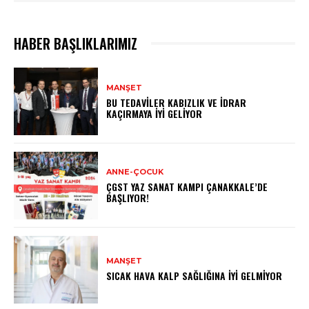
HABER BAŞLIKLARIMIZ
MANŞET
BU TEDAVILER KABIZLIK VE İDRAR
KAÇIRMAYA İYI GELIYOR
ANNE-ÇOCUK
ÇGST YAZ SANAT KAMPI ÇANAKKALE’DE
BAŞLIYOR!
MANŞET
SICAK HAVA KALP SAĞLIĞINA İYI GELMIYOR