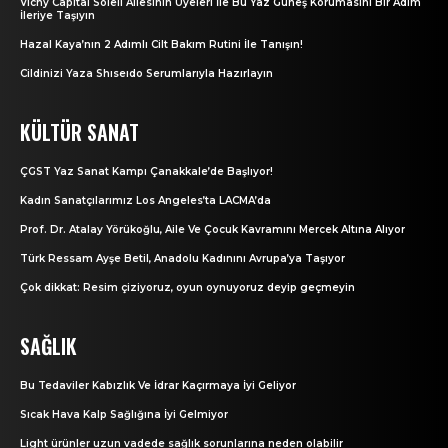
Vichy Capital Soleil Ailesinin Üyeleri İle Bu Yaz Güneş Korumasını Bir Adım
İleriye Taşıyın
Hazal Kaya’nın 2 Adımlı Cilt Bakım Rutini İle Tanışın!
Cildinizi Yaza Shıseıdo Serumlarıyla Hazırlayın
KÜLTÜR SANAT
ÇGST Yaz Sanat Kampı Çanakkale’de Başlıyor!
Kadın Sanatçılarımız Los Angeles’ta LACMA’da
Prof. Dr. Atalay Yörükoğlu, Aile Ve Çocuk Kavramını Mercek Altına Alıyor
Türk Ressam Ayşe Betil, Anadolu Kadınını Avrupa’ya Taşıyor
Çok dikkat: Resim çiziyoruz, oyun oynuyoruz deyip geçmeyin
SAĞLIK
Bu Tedaviler Kabızlık Ve İdrar Kaçırmaya İyi Geliyor
Sıcak Hava Kalp Sağlığına İyi Gelmiyor
Light ürünler uzun vadede sağlık sorunlarına neden olabilir