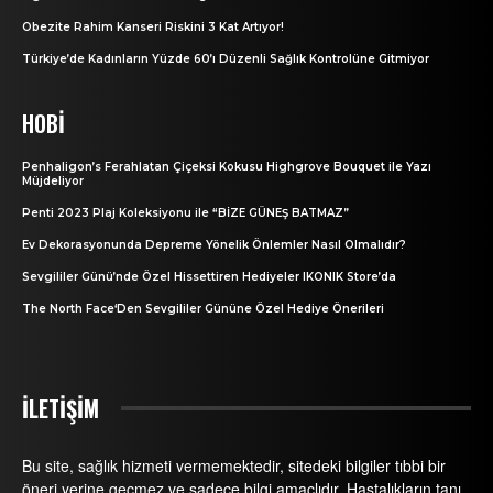
Obezite Rahim Kanseri Riskini 3 Kat Artıyor!
Türkiye’de Kadınların Yüzde 60’ı Düzenli Sağlık Kontrolüne Gitmiyor
HOBI
Penhaligon’s Ferahlatan Çiçeksi Kokusu Highgrove Bouquet ile Yazı
Müjdeliyor
Penti 2023 Plaj Koleksiyonu ile “BİZE GÜNEŞ BATMAZ”
Ev Dekorasyonunda Depreme Yönelik Önlemler Nasıl Olmalıdır?
Sevgililer Günü’nde Özel Hissettiren Hediyeler IKONIK Store’da
The North Face‘Den Sevgililer Gününe Özel Hediye Önerileri
İLETİŞİM
Bu site, sağlık hizmeti vermemektedir, sitedeki bilgiler tıbbi bir
öneri yerine geçmez ve sadece bilgi amaçlıdır. Hastalıkların tanı