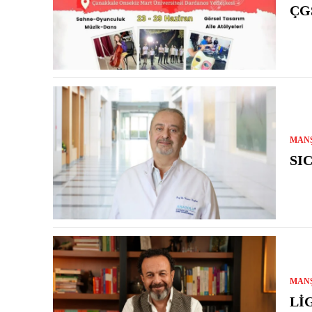
ÇG
MAN
SI
MAN
LI