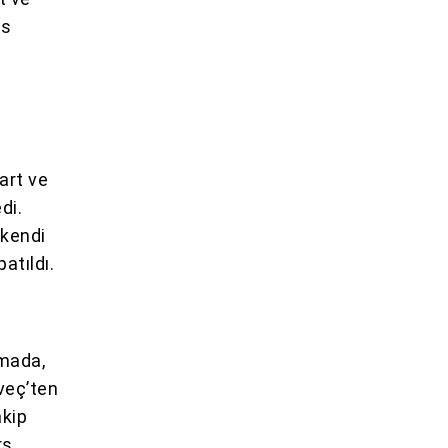
üs
art ve
di.
 kendi
atıldı.
amada,
sveç’ten
akip
s,