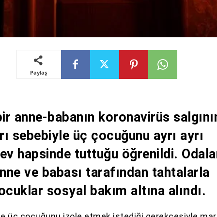
Paylaş
bir anne-babanın koronavirüs salgın
ı sebebiyle üç çocuğunu ayrı ayrı
ev hapsinde tuttuğu öğrenildi. Odala
anne ve babası tarafından tahtalarla
ocuklar sosyal bakım altına alındı.
aile üç çocuğunu izole etmek istediği gerekçesiyle mar