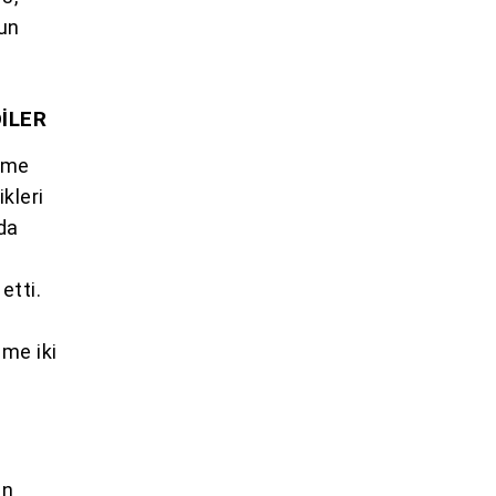
gun
İLER
erme
kleri
nda
etti.
eme iki
in