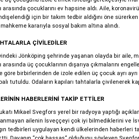
 arasında çocuklarını ev hapsine aldı. Aile, koronavir
dişelendiği için bir takım tedbir aldığını öne sürerken
i mahkeme kararıyla sosyal bakım altına alındı.
AHTALARLA ÇİVİLEDİLER
yindeki Jönköping şehrinde yaşanan olayda bir aile, m
 arasında üç çocuklarının dışarıya çıkmalarını engelle
ye göre birbirlerinden de izole edilen üç çocuk ayrı ayrı
alı tutuldu. Odaların kapıları tahtalarla çivilenerek kap
ERİNİN HABERLERİNİ TAKİP ETTİLER
ukatı Mikael Svegfors yerel bir radyoya yaptığı açıkl
lanmayan ailenin İsveççeyi çok iyi bilmediklerini ve İ
ın tedbirleri uygulayan kendi ülkelerinden haberleri t
lirtti. Davanın “çok hassas” olduğunu söyleyen Svegfor