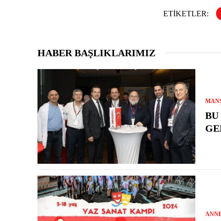
ETIKETLER:
HABER BAŞLIKLARIMIZ
MAN
BU
GE
ANN