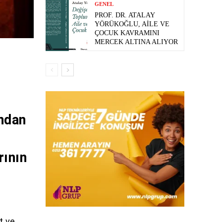
GENEL
PROF. DR. ATALAY
YÖRÜKOĞLU, AILE VE
ÇOCUK KAVRAMINI
MERCEK ALTINA ALIYOR
ından
rının
t ve