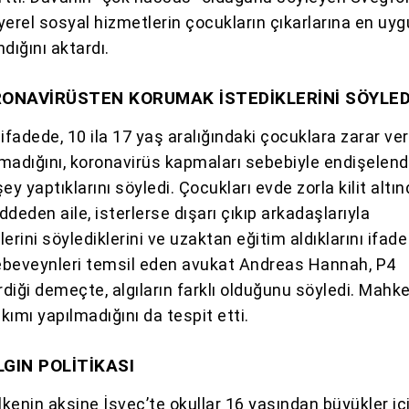
rel sosyal hizmetlerin çocukların çıkarlarına en uy
dığını aktardı.
ONAVİRÜSTEN KORUMAK İSTEDİKLERİNİ SÖYLED
i ifadede, 10 ila 17 yaş aralığındaki çocuklara zarar v
lmadığını, koronavirüs kapmaları sebebiyle endişelendi
şey yaptıklarını söyledi. Çocukları evde zorla kilit altı
eddeden aile, isterlerse dışarı çıkıp arkadaşlarıyla
erini söylediklerini ve uzaktan eğitim aldıklarını ifade 
eveynleri temsil eden avukat Andreas Hannah, P4
diği demeçte, algıların farklı olduğunu söyledi. Mahk
ımı yapılmadığını da tespit etti.
LGIN POLİTİKASI
lkenin aksine İsveç’te okullar 16 yaşından büyükler iç