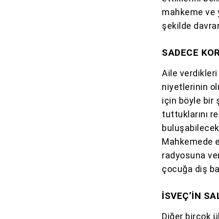
mahkeme ve ye
şekilde davran
SADECE KOR
Aile verdikler
niyetlerinin o
için böyle bir 
tuttuklarını r
buluşabilecekl
Mahkemede eb
radyosuna ver
çocuğa diş bak
İSVEÇ’İN SA
Diğer birçok ü