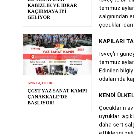
KABIZLIK VE İDRAR
temmuz ayları
KAÇIRMAYA İYI
salgınından en
GELIYOR
çocuklar idar
KAPILARI T
İsveç’in güne
temmuz ayları
Edinilen bilgi
odalarında kap
ANNE-ÇOCUK
ÇGST YAZ SANAT KAMPI
KENDİ ÜLKEL
ÇANAKKALE’DE
BAŞLIYOR!
Çocukların av
uyrukları açık
daha sert salg
ettiklerini be