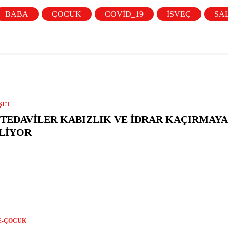
BABA
ÇOCUK
COVID_19
İSVEÇ
SA
ŞET
 TEDAVILER KABIZLIK VE İDRAR KAÇIRMAYA 
LIYOR
E-ÇOCUK