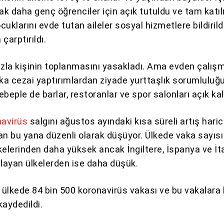
ak daha genç öğrenciler için açık tutuldu ve tam katı
ocuklarını evde tutan aileler sosyal hizmetlere bildirild
çarptırıldı.
azla kişinin toplanmasını yasakladı. Ama evden çalış
ka cezai yaptırımlardan ziyade yurttaşlık sorumluluğu 
sebeple de barlar, restoranlar ve spor salonları açık kal
navirüs
salgını ağustos ayındaki kısa süreli artış hari
an bu yana düzenli olarak düşüyor. Ülkede vaka sayısı
kelerinden daha yüksek ancak İngiltere, İspanya ve İta
ulayan ülkelerden ise daha düşük.
ülkede 84 bin 500 koronavirüs vakası ve bu vakalara 
kaydedildi.