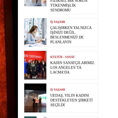
FIZIKSEL BIR SORUN:
TÜKENMIŞLIK
SENDROMU
İŞ YAŞAMI
ÇALIŞIRKEN YALNIZCA
İŞINIZI DEĞIL,
BESLENMENIZI DE
PLANLAYIN
KÜLTÜR - SANAT
KADIN SANATÇILARIMIZ
LOS ANGELES’TA
LACMA’DA
İŞ YAŞAMI
UEDAŞ, YILIN KADINI
DESTEKLEYEN ŞIRKETI
SEÇILDI