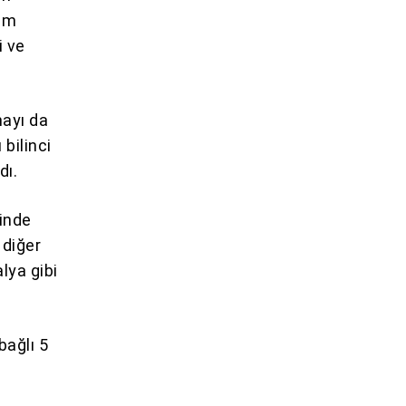
lım
i ve
mayı da
bilinci
dı.
cinde
 diğer
lya gibi
bağlı 5