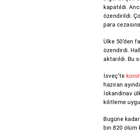
kapatıldı. Anc
özendirildi. Ç
para cezasına 
Ülke 50’den f
özendirdi. Hal
aktarıldı. Bu 
İsveç’te
koro
haziran ayınd
İskandinav ül
kilitleme uyg
Bugüne kadar 
bin 820 ölüm 