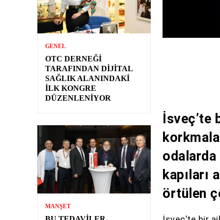
GENEL
OTC DERNEĞI
TARAFINDAN DIJITAL
SAĞLIK ALANINDAKI
İLK KONGRE
DÜZENLENIYOR
İsveç’te 
korkmalar
odalarda 
kapıları 
örtülen ç
MANŞET
İsveç’te bir 
BU TEDAVILER