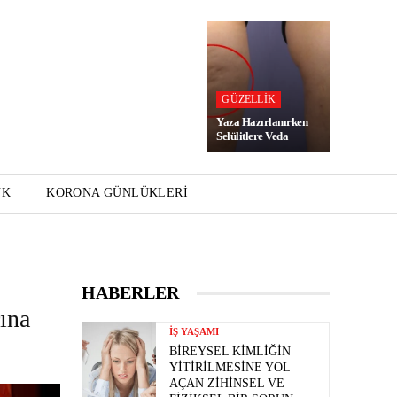
GÜZELLIK
Yaza Hazırlanırken
Selülitlere Veda
UK
KORONA GÜNLÜKLERI
HABERLER
ına
İŞ YAŞAMI
BIREYSEL KIMLIĞIN
YITIRILMESINE YOL
AÇAN ZIHINSEL VE