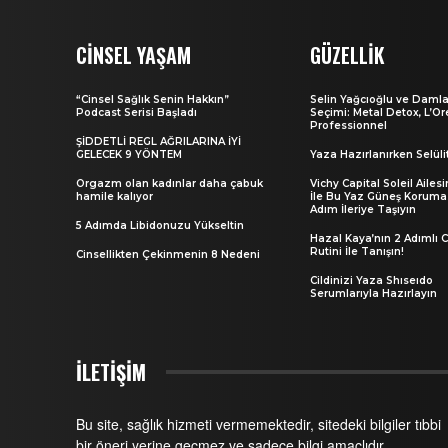
CINSEL YAŞAM
GÜZELLIK
“Cinsel Sağlık Senin Hakkın”
Selin Yağcıoğlu ve Damla
Podcast Serisi Başladı
Seçimi: Metal Detox, L’Or
Professionnel
ŞİDDETLİ REGL AĞRILARINA İYİ
GELECEK 9 YÖNTEM
Yaza Hazırlanırken Selüli
Orgazm olan kadınlar daha çabuk
Vichy Capital Soleil Ailesi
hamile kalıyor
İle Bu Yaz Güneş Korumas
Adım İleriye Taşıyın
5 Adımda Libidonuzu Yükseltin
Hazal Kaya’nın 2 Adımlı C
Rutini İle Tanışın!
Cinsellikten Çekinmenin 8 Nedeni
Cildinizi Yaza Shıseıdo
Serumlarıyla Hazırlayın
İLETİŞİM
Bu site, sağlık hizmeti vermemektedir, sitedeki bilgiler tıbbi
bir öneri yerine geçmez ve sadece bilgi amaçlıdır.