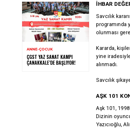
İHBAR DEĞE
Savcılık karar
programında ya
olunması gerekt
Kararda, kişile
ANNE-ÇOCUK
yine iradesiyl
ÇGST YAZ SANAT KAMPI
ÇANAKKALE’DE BAŞLIYOR!
alınmadı.
Savcılık şikay
AŞK 101 KO
Aşk 101, 1998 
Dizinin oyun
Yazıcıoğlu, Ali