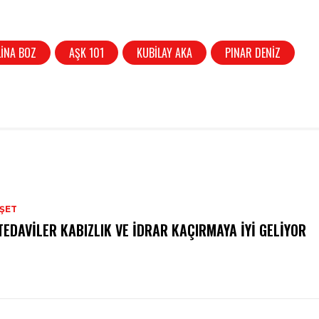
LINA BOZ
AŞK 101
KUBILAY AKA
PINAR DENIZ
ŞET
TEDAVILER KABIZLIK VE İDRAR KAÇIRMAYA İYI GELIYOR