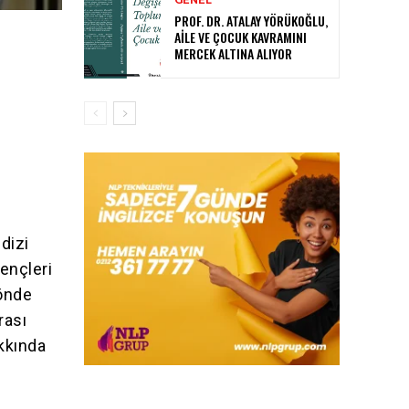
PROF. DR. ATALAY YÖRÜKOĞLU,
AILE VE ÇOCUK KAVRAMINI
MERCEK ALTINA ALIYOR
 dizi
gençleri
yönde
rası
akkında