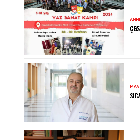
ANN
ÇGS
MAN
SIC