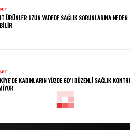
ŞET
HT ÜRÜNLER UZUN VADEDE SAĞLIK SORUNLARINA NEDEN
BILIR
ŞET
KIYE’DE KADINLARIN YÜZDE 60’I DÜZENLI SAĞLIK KONT
MIYOR