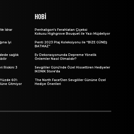
HOBI
Ve İdrar
Penhaligon’s Ferahlatan Çiçeksi
Kokusu Highgrove Bouquet ile Yazı Müjdeliyor
ğına İyi
Penti 2023 Plaj Koleksiyonu ile “BİZE GÜNEŞ
BATMAZ”
adede sağlık
Ev Dekorasyonunda Depreme Yönelik
bilir
Önlemler Nasıl Olmalıdır?
i Riskini 3
Sevgililer Günü’nde Özel Hissettiren Hediyeler
IKONIK Store’da
 Yüzde 60’ı
The North Face‘Den Sevgililer Gününe Özel
olüne Gitmiyor
Hediye Önerileri