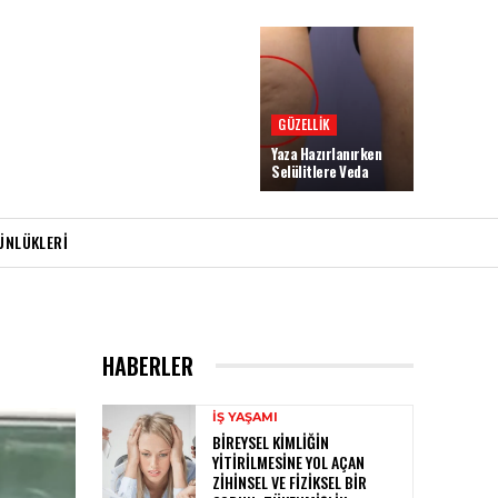
GÜZELLIK
Yaza Hazırlanırken
Selülitlere Veda
ÜNLÜKLERI
HABERLER
İŞ YAŞAMI
BIREYSEL KIMLIĞIN
YITIRILMESINE YOL AÇAN
ZIHINSEL VE FIZIKSEL BIR