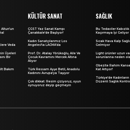
KÜLTÜR SANAT
SAĞLIK
 Altun’un
ÇGST Yaz Sanat Kampı
Bu Tedaviler Kabızlık 
éal
Çanakkale’de Başlıyor!
Kaçırmaya İyi Geliyor
Kadın Sanatçılarımız Los
Sıcak Hava Kalp Sağlı
tlere Veda
Angeles’ta LACMA’da
Gelmiyor
nin Üyeleri
Prof. Dr. Atalay Yörükoğlu, Aile Ve
Light ürünler uzun v
ını Bir
Çocuk Kavramını Mercek Altına
sorunlarına neden ola
Alıyor
Obezite Rahim Kanser
ilt Bakım
Türk Ressam Ayşe Betil, Anadolu
Kat Artıyor!
Kadınını Avrupa’ya Taşıyor
Türkiye’de Kadınların
Çok dikkat: Resim çiziyoruz, oyun
Düzenli Sağlık Kontr
oynuyoruz deyip geçmeyin