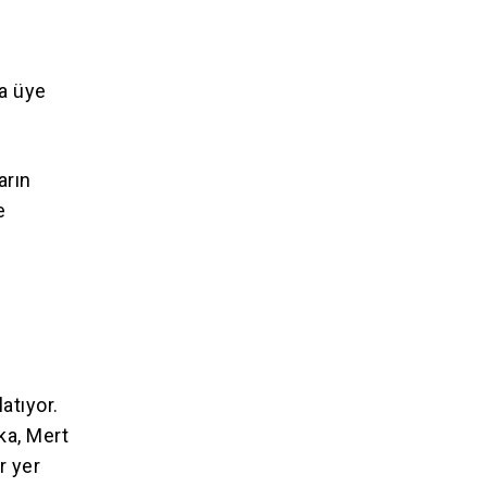
na üye
arın
e
atıyor.
ka, Mert
r yer