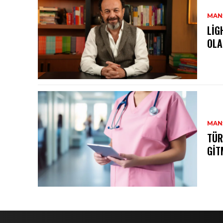
MAN
LIG
OLA
MAN
TÜR
GIT