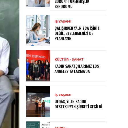
SORUN: TÜKENMIŞLIK
SENDROMU
İŞ YAŞAMI
ÇALIŞIRKEN YALNIZCA İŞINIZI
DEĞIL, BESLENMENIZI DE
PLANLAYIN
KÜLTÜR - SANAT
KADIN SANATÇILARIMIZ LOS
ANGELES’TA LACMA’DA
İŞ YAŞAMI
UEDAŞ, YILIN KADINI
DESTEKLEYEN ŞIRKETI SEÇILDI
GENEL