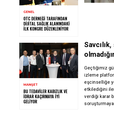
GENEL
OTC DERNEĞI TARAFINDAN
DIJITAL SAĞLIK ALANINDAKI
İLK KONGRE DÜZENLENIYOR
Savcılık,
olmadığın
Geçtiğimiz gün
izleme platfo
eşcinselliğe 
MANŞET
etkilediğini i
BU TEDAVILER KABIZLIK VE
İDRAR KAÇIRMAYA İYI
verdiği karar b
GELIYOR
soruşturmaya 