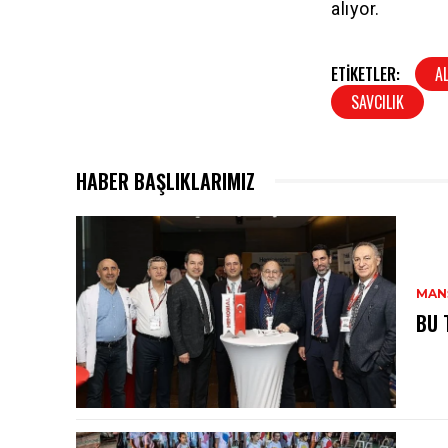
alıyor.
ETIKETLER:
A
SAVCILIK
HABER BAŞLIKLARIMIZ
MAN
BU 