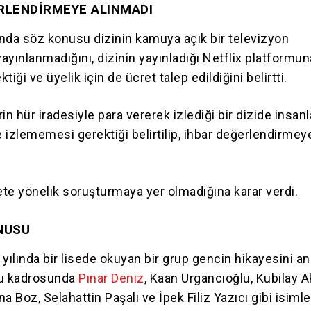
RLENDİRMEYE ALINMADI
ında söz konusu dizinin kamuya açık bir televizyon
yınlanmadığını, dizinin yayınladığı Netflix platformu
iği ve üyelik için de ücret talep edildiğini belirtti.
rin hür iradesiyle para vererek izlediği bir dizide insanl
e izlememesi gerektiği belirtilip, ihbar değerlendirmey
ete yönelik soruşturmaya yer olmadığına karar verdi.
NUSU
yılında bir lisede okuyan bir grup gencin hikayesini anl
cu kadrosunda
Pınar Deniz
, Kaan Urgancıoğlu, Kubilay A
na Boz, Selahattin Paşalı ve İpek Filiz Yazıcı gibi isimle