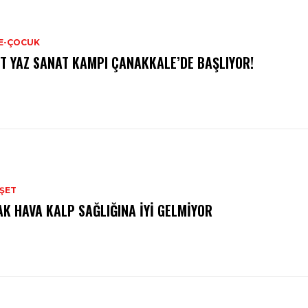
E-ÇOCUK
T YAZ SANAT KAMPI ÇANAKKALE’DE BAŞLIYOR!
ŞET
AK HAVA KALP SAĞLIĞINA İYI GELMIYOR