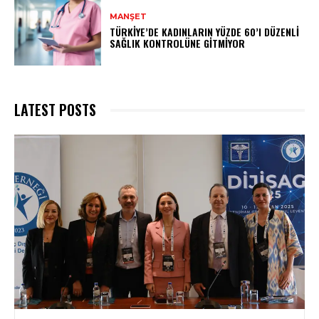
MANŞET
TÜRKIYE’DE KADINLARIN YÜZDE 60’I DÜZENLI
SAĞLIK KONTROLÜNE GITMIYOR
LATEST POSTS