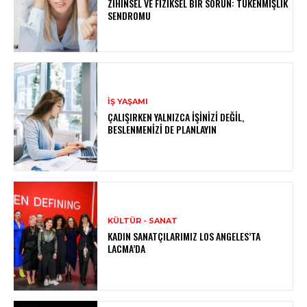
ZIHINSEL VE FIZIKSEL BIR SORUN: TÜKENMIŞLIK
SENDROMU
İŞ YAŞAMI
ÇALIŞIRKEN YALNIZCA İŞINIZI DEĞIL,
BESLENMENIZI DE PLANLAYIN
KÜLTÜR - SANAT
KADIN SANATÇILARIMIZ LOS ANGELES’TA
LACMA’DA