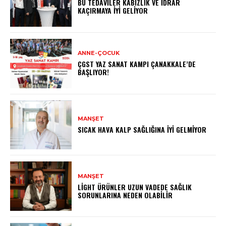
BU TEDAVILER KABIZLIK VE İDRAR
KAÇIRMAYA İYI GELIYOR
ANNE-ÇOCUK
ÇGST YAZ SANAT KAMPI ÇANAKKALE’DE
BAŞLIYOR!
MANŞET
SICAK HAVA KALP SAĞLIĞINA İYI GELMIYOR
MANŞET
LIGHT ÜRÜNLER UZUN VADEDE SAĞLIK
SORUNLARINA NEDEN OLABILIR