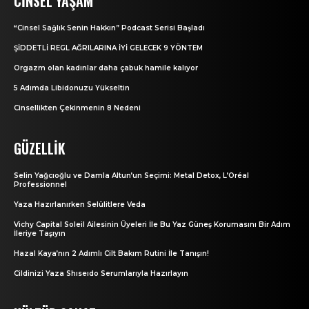
CINSEL YAŞAM
“Cinsel Sağlık Senin Hakkın” Podcast Serisi Başladı
ŞİDDETLİ REGL AĞRILARINA İYİ GELECEK 9 YÖNTEM
Orgazm olan kadınlar daha çabuk hamile kalıyor
5 Adımda Libidonuzu Yükseltin
Cinsellikten Çekinmenin 8 Nedeni
GÜZELLIK
Selin Yağcıoğlu ve Damla Altun’un Seçimi: Metal Detox, L’Oréal
Professionnel
Yaza Hazırlanırken Selülitlere Veda
Vichy Capital Soleil Ailesinin Üyeleri İle Bu Yaz Güneş Korumasını Bir Adım
İleriye Taşıyın
Hazal Kaya’nın 2 Adımlı Cilt Bakım Rutini İle Tanışın!
Cildinizi Yaza Shıseıdo Serumlarıyla Hazırlayın