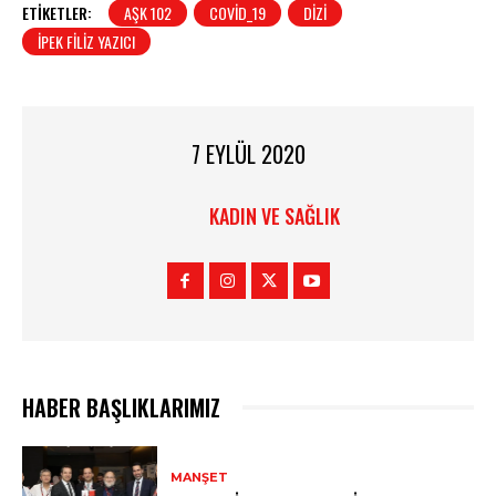
ETIKETLER:
AŞK 102
COVID_19
DIZI
İPEK FILIZ YAZICI
7 EYLÜL 2020
KADIN VE SAĞLIK
HABER BAŞLIKLARIMIZ
MANŞET