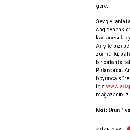
göre.
Sevgiyi anlata
sağlayacak ça
kartanesi koly
Ariş’te sizi be
zümrütlü, safi
bir pırlanta 
Pırlanta’da. A
boyunca sürec
için
www.aris
mağazasını zi
Not:
Ürün fiya
ETIKETLER: