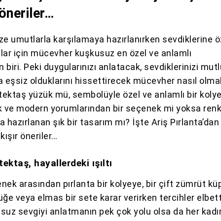
öneriler…
aze umutlarla karşılamaya hazırlanırken sevdiklerine öz
lar için mücevher kuşkusuz en özel ve anlamlı
biri. Peki duygularınızı anlatacak, sevdiklerinizi mut
a eşsiz olduklarını hissettirecek mücevher nasıl olma
tektaş yüzük mü, sembolüyle özel ve anlamlı bir kolye
k ve modern yorumlarından bir seçenek mi yoksa renk
la hazırlanan şık bir tasarım mı? İşte Ariş Pırlanta’dan 
ışır öneriler…
ektaş, hayallerdeki ışıltı
nek arasından pırlanta bir kolyeye, bir çift zümrüt kü
üğe veya elmas bir sete karar verirken tercihler elbet
suz sevgiyi anlatmanın pek çok yolu olsa da her kadı