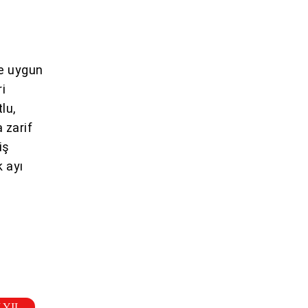
me uygun
ri
tlu,
 zarif
iş
k ayı
a
 YIL