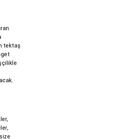
ıran
a
n tektaş
aget
çilikle
racak.
ler,
ler,
 size