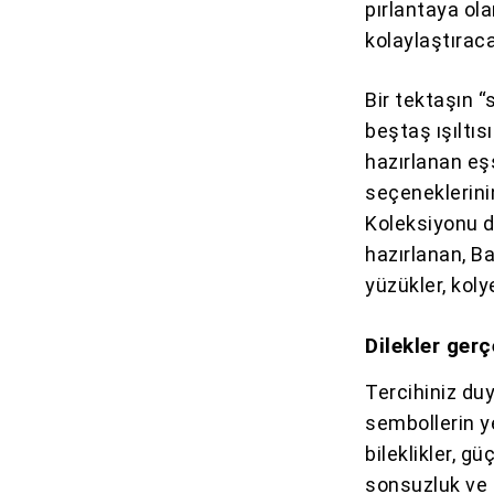
pırlantaya ol
kolaylaştırac
Bir tektaşın “
beştaş ışıltı
hazırlanan eş
seçeneklerinin
Koleksiyonu da
hazırlanan, B
yüzükler, koly
Dilekler ger
Tercihiniz du
sembollerin ye
bileklikler, g
sonsuzluk ve k