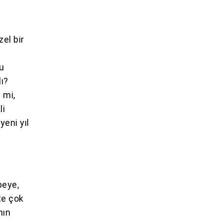
el bir
lu
lı?
 mi,
li
yeni yıl
peye,
te çok
nın