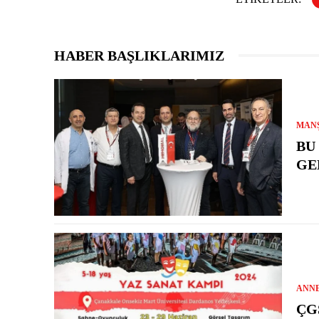
HABER BAŞLIKLARIMIZ
MAN
BU
GE
ANN
ÇG