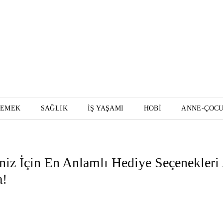
YEMEK
SAĞLIK
İŞ YAŞAMI
HOBI
ANNE-ÇOC
niz İçin En Anlamlı Hediye Seçenekleri 
a!