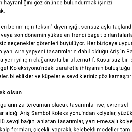
an hayranlığını göz önünde bulundurmak işinizi
ak.
sen benim için teksin” diyen ışığı, sonsuz aşkı taçland
sı veya son dönemin yükselen trendi baget pırlantalarl
siz seçenekler görenleri büyülüyor. Her bütçeye uygu
 yanı sıra yepyeni tasarımların dahil olduğu Ariş’in B
 yeni yıl için olağanüstü bir alternatif. Kusursuz bir iş
aget Koleksiyonu’ndaki zarafetle ihtişamın buluştuğu
eler, bileklikler ve küpelerle sevdikleriniz göz kamaştı
çek olsun
ygularınıza tercüman olacak tasarımlar ise, evrensel
r aldığı Ariş Sembol Koleksiyonu’ndan kolyeler, yüzük
üçlü sevgi bağını anlatan tasarımlar, yazılı-mesajlı kolye
alp formları, çiçekli, yapraklı, kelebekli modeller tam