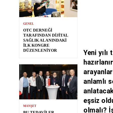
GENEL
OTC DERNEĞI
TARAFINDAN DIJITAL
SAĞLIK ALANINDAKI
İLK KONGRE
DÜZENLENIYOR
Yeni yılı
hazırlanı
arayanlar
anlamlı s
anlatacak
eşsiz old
MANŞET
olmalı? İ
BU TEDAVILER