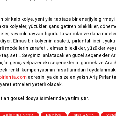
n bir kalp kolye, yeni yıla taptaze bir enerjiyle girmeyi
kra kolyeler, yüzükler, şans getiren bileklikler, döne
eler, sevimli hayvan figürlü tasarımlar ve daha nicele
kliyor. Elmas bir kolyenin asaleti, pırlantalı incili, yaku
rli modellerin zarafeti, elmas bileklikler, yüzükler veya
tektaş set… Sevginizi anlatacak en güzel seçenekler Ar
riş’in geniş yelpazedeki seçeneklerini görmek ve Aralı
ek renkli kampanyasının fırsatlarından faydalanmak
pirlanta.com
adresini ya da size en yakın Ariş Pırlant
yaret etmeleri yeterli olacak.
tları görsel dosya isimlerinde yazılmıştır.
ARIŞ PIRLANTA
HEDIYE
PIRLANTA
YENI