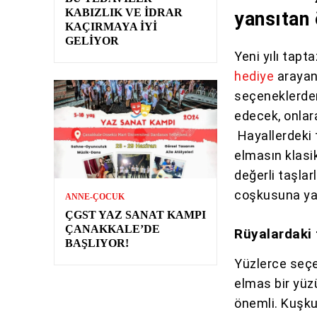
KABIZLIK VE İDRAR
yansıtan 
KAÇIRMAYA İYI
GELIYOR
Yeni yılı tapt
hediye
arayan
seçeneklerden 
edecek, onlar
Hayallerdeki 
elmasın klasi
değerli taşlar
coşkusuna yak
ANNE-ÇOCUK
ÇGST YAZ SANAT KAMPI
ÇANAKKALE’DE
Rüyalardaki t
BAŞLIYOR!
Yüzlerce seçe
elmas bir yüz
önemli. Kuşku