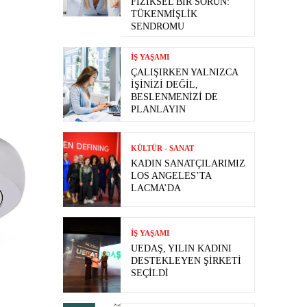
FIZIKSEL BIR SORUN:
TÜKENMIŞLIK
SENDROMU
İŞ YAŞAMI
ÇALIŞIRKEN YALNIZCA
İŞINIZI DEĞIL,
BESLENMENIZI DE
PLANLAYIN
KÜLTÜR - SANAT
KADIN SANATÇILARIMIZ
LOS ANGELES’TA
LACMA’DA
İŞ YAŞAMI
UEDAŞ, YILIN KADINI
DESTEKLEYEN ŞIRKETI
SEÇILDI