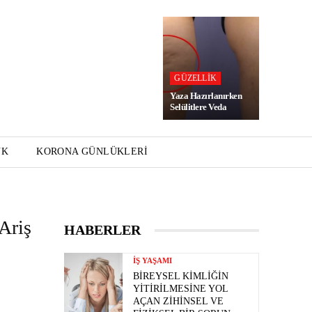
GÜZELLIK
Yaza Hazırlanırken
Selülitlere Veda
UK
KORONA GÜNLÜKLERI
Ariş
HABERLER
İŞ YAŞAMI
BIREYSEL KIMLIĞIN
YITIRILMESINE YOL
AÇAN ZIHINSEL VE