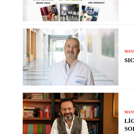
MAN
SI
MAN
LI
SO