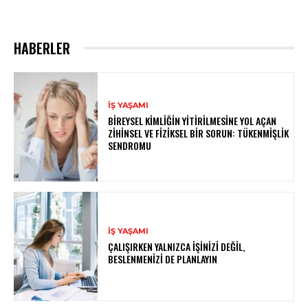
HABERLER
İŞ YAŞAMI
BIREYSEL KIMLIĞIN YITIRILMESINE YOL AÇAN
ZIHINSEL VE FIZIKSEL BIR SORUN: TÜKENMIŞLIK
SENDROMU
İŞ YAŞAMI
ÇALIŞIRKEN YALNIZCA İŞINIZI DEĞIL,
BESLENMENIZI DE PLANLAYIN