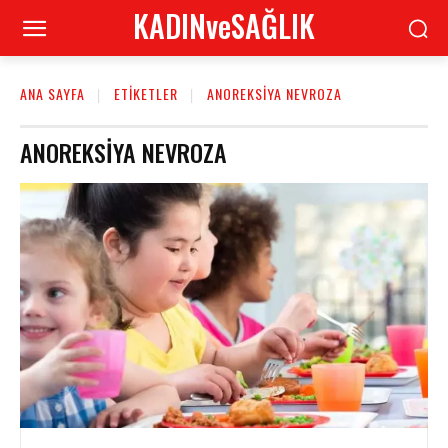
KADINveSAĞLIK
ANA SAYFA
ETIKETLER
ANOREKSIYA NEVROZA
ANOREKSIYA NEVROZA