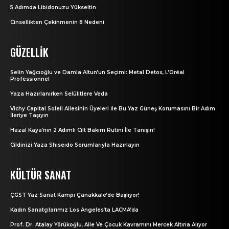
5 Adımda Libidonuzu Yükseltin
Cinsellikten Çekinmenin 8 Nedeni
GÜZELLIK
Selin Yağcıoğlu ve Damla Altun’un Seçimi: Metal Detox, L’Oréal
Professionnel
Yaza Hazırlanırken Selülitlere Veda
Vichy Capital Soleil Ailesinin Üyeleri İle Bu Yaz Güneş Korumasını Bir Adım
İleriye Taşıyın
Hazal Kaya’nın 2 Adımlı Cilt Bakım Rutini İle Tanışın!
Cildinizi Yaza Shıseıdo Serumlarıyla Hazırlayın
KÜLTÜR SANAT
ÇGST Yaz Sanat Kampı Çanakkale’de Başlıyor!
Kadın Sanatçılarımız Los Angeles’ta LACMA’da
Prof. Dr. Atalay Yörükoğlu, Aile Ve Çocuk Kavramını Mercek Altına Alıyor