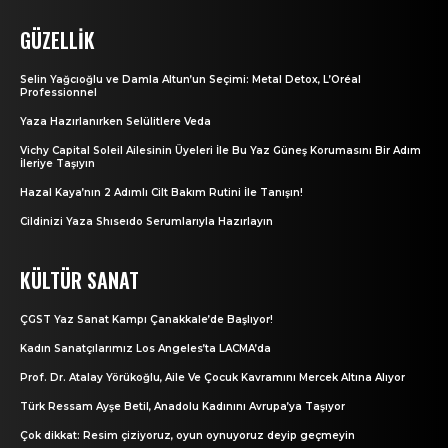
GÜZELLIK
Selin Yağcıoğlu ve Damla Altun’un Seçimi: Metal Detox, L’Oréal
Professionnel
Yaza Hazırlanırken Selülitlere Veda
Vichy Capital Soleil Ailesinin Üyeleri İle Bu Yaz Güneş Korumasını Bir Adım
İleriye Taşıyın
Hazal Kaya’nın 2 Adımlı Cilt Bakım Rutini İle Tanışın!
Cildinizi Yaza Shıseıdo Serumlarıyla Hazırlayın
KÜLTÜR SANAT
ÇGST Yaz Sanat Kampı Çanakkale’de Başlıyor!
Kadın Sanatçılarımız Los Angeles’ta LACMA’da
Prof. Dr. Atalay Yörükoğlu, Aile Ve Çocuk Kavramını Mercek Altına Alıyor
Türk Ressam Ayşe Betil, Anadolu Kadınını Avrupa’ya Taşıyor
Çok dikkat: Resim çiziyoruz, oyun oynuyoruz deyip geçmeyin