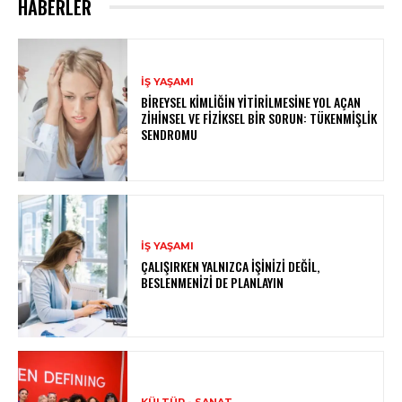
HABERLER
İŞ YAŞAMI
BIREYSEL KIMLIĞIN YITIRILMESINE YOL AÇAN
ZIHINSEL VE FIZIKSEL BIR SORUN: TÜKENMIŞLIK
SENDROMU
İŞ YAŞAMI
ÇALIŞIRKEN YALNIZCA İŞINIZI DEĞIL,
BESLENMENIZI DE PLANLAYIN
KÜLTÜR - SANAT