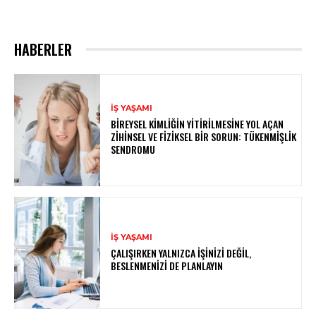
HABERLER
İŞ YAŞAMI
BIREYSEL KIMLIĞIN YITIRILMESINE YOL AÇAN
ZIHINSEL VE FIZIKSEL BIR SORUN: TÜKENMIŞLIK
SENDROMU
İŞ YAŞAMI
ÇALIŞIRKEN YALNIZCA İŞINIZI DEĞIL,
BESLENMENIZI DE PLANLAYIN