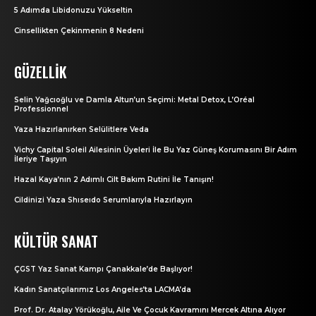
5 Adımda Libidonuzu Yükseltin
Cinsellikten Çekinmenin 8 Nedeni
GÜZELLIK
Selin Yağcıoğlu ve Damla Altun’un Seçimi: Metal Detox, L’Oréal
Professionnel
Yaza Hazırlanırken Selülitlere Veda
Vichy Capital Soleil Ailesinin Üyeleri İle Bu Yaz Güneş Korumasını Bir Adım
İleriye Taşıyın
Hazal Kaya’nın 2 Adımlı Cilt Bakım Rutini İle Tanışın!
Cildinizi Yaza Shıseıdo Serumlarıyla Hazırlayın
KÜLTÜR SANAT
ÇGST Yaz Sanat Kampı Çanakkale’de Başlıyor!
Kadın Sanatçılarımız Los Angeles’ta LACMA’da
Prof. Dr. Atalay Yörükoğlu, Aile Ve Çocuk Kavramını Mercek Altına Alıyor