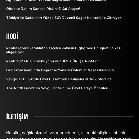
Obezite Rahim Kanseri Riskini 3 Kat Artıyor!
Türkiye’de Kadınların Yüzde 60’ı Düzenli Sağlık Kontrolüne Gitmiyor
HOBI
Penhaligon’s Ferahlatan Çiçeksi Kokusu Highgrove Bouquet ile Yazı
Müjdeliyor
Penti 2023 Plaj Koleksiyonu ile “BİZE GÜNEŞ BATMAZ”
Ev Dekorasyonunda Depreme Yönelik Önlemler Nasıl Olmalıdır?
Sevgililer Günü’nde Özel Hissettiren Hediyeler IKONIK Store’da
The North Face‘Den Sevgililer Gününe Özel Hediye Önerileri
İLETİŞİM
Bu site, sağlık hizmeti vermemektedir, sitedeki bilgiler tıbbi bir
öneri yerine geçmez ve sadece bilgi amaçlıdır. Hastalıkların tanı