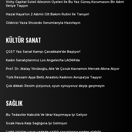
Vichy Capital Soleil Ailesinin Üyeleri İle Bu Yaz Güneş Korumasını Bir Adım
İleriye Taşıyın
Hazal Kaya’nın 2 Adımlı Cilt Bakım Rutini İle Tanışın!
Cildinizi Yaza Shıseıdo Serumlarıyla Hazırlayın
KÜLTÜR SANAT
ÇGST Yaz Sanat Kampı Çanakkale’de Başlıyor!
Kadın Sanatçılarımız Los Angeles’ta LACMA’da
Prof. Dr. Atalay Yörükoğlu, Aile Ve Çocuk Kavramını Mercek Altına Alıyor
Türk Ressam Ayşe Betil, Anadolu Kadınını Avrupa’ya Taşıyor
Çok dikkat: Resim çiziyoruz, oyun oynuyoruz deyip geçmeyin
SAĞLIK
Bu Tedaviler Kabızlık Ve İdrar Kaçırmaya İyi Geliyor
Sıcak Hava Kalp Sağlığına İyi Gelmiyor
Light ürünler uzun vadede sağlık sorunlarına neden olabilir