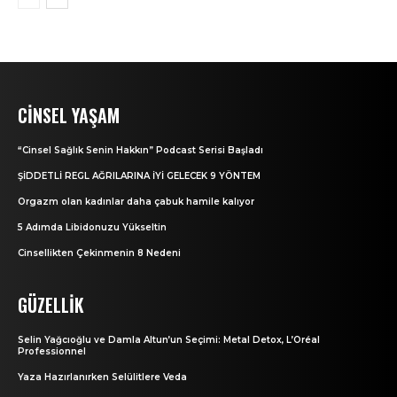
CINSEL YAŞAM
“Cinsel Sağlık Senin Hakkın” Podcast Serisi Başladı
ŞİDDETLİ REGL AĞRILARINA İYİ GELECEK 9 YÖNTEM
Orgazm olan kadınlar daha çabuk hamile kalıyor
5 Adımda Libidonuzu Yükseltin
Cinsellikten Çekinmenin 8 Nedeni
GÜZELLIK
Selin Yağcıoğlu ve Damla Altun’un Seçimi: Metal Detox, L’Oréal
Professionnel
Yaza Hazırlanırken Selülitlere Veda