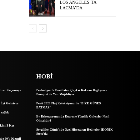
LOS ANGELES’TA
LACMA’DA
HOBI
İdrar Kaçırmaya
Penhaligon’s Ferahlatan Çiçeksi Kokusu Highgrove
Bouquet ile Yazı Müjdeliyor
 İyi Gelmiyor
Penti 2023 Plaj Koleksiyonu ile “BİZE GÜNEŞ
BATMAZ”
 sağlık
Ev Dekorasyonunda Depreme Yönelik Önlemler Nasıl
Olmalıdır?
kini 3 Kat
Sevgililer Günü’nde Özel Hissettiren Hediyeler IKONIK
Store’da
de 60’ı Düzenli