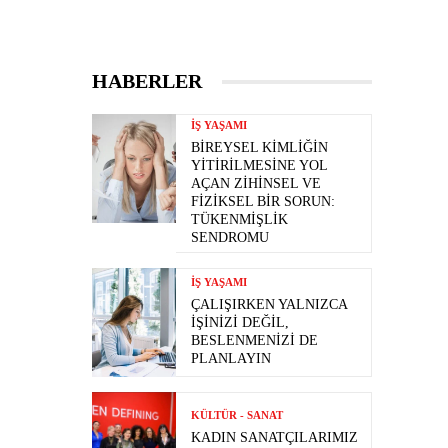
HABERLER
İŞ YAŞAMI
BIREYSEL KIMLIĞIN
YITIRILMESINE YOL
AÇAN ZIHINSEL VE
FIZIKSEL BIR SORUN:
TÜKENMIŞLIK
SENDROMU
İŞ YAŞAMI
ÇALIŞIRKEN YALNIZCA
İŞINIZI DEĞIL,
BESLENMENIZI DE
PLANLAYIN
KÜLTÜR - SANAT
KADIN SANATÇILARIMIZ