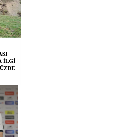
ASI
 İLGI
YÜZDE