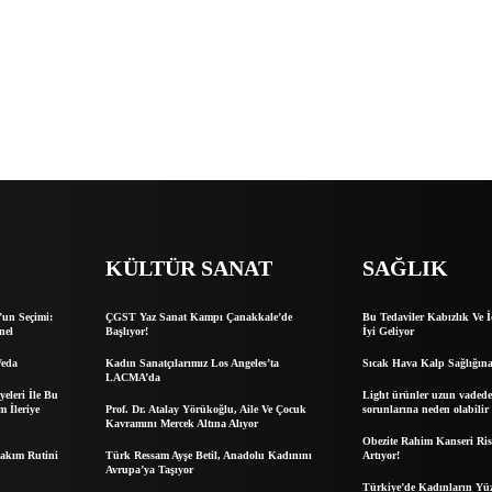
KÜLTÜR SANAT
SAĞLIK
’un Seçimi:
ÇGST Yaz Sanat Kampı Çanakkale’de
Bu Tedaviler Kabızlık Ve 
nel
Başlıyor!
İyi Geliyor
Veda
Kadın Sanatçılarımız Los Angeles’ta
Sıcak Hava Kalp Sağlığına
LACMA’da
yeleri İle Bu
Light ürünler uzun vadede
 İleriye
Prof. Dr. Atalay Yörükoğlu, Aile Ve Çocuk
sorunlarına neden olabilir
Kavramını Mercek Altına Alıyor
Obezite Rahim Kanseri Ris
Bakım Rutini
Türk Ressam Ayşe Betil, Anadolu Kadınını
Artıyor!
Avrupa’ya Taşıyor
Türkiye’de Kadınların Yüz