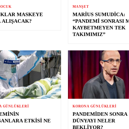
ÇOCUK
MANŞET
KLAR MASKEYE
MARIUS SUMUDICA:
L ALIŞACAK?
“PANDEMI SONRASI 
KAYBETMEYEN TEK
TAKIMIMIZ”
A GÜNLÜKLERI
KORONA GÜNLÜKLERI
EMININ
PANDEMIDEN SONRA
ŞANLARA ETKISI NE
DÜNYAYI NELER
BEKLIYOR?