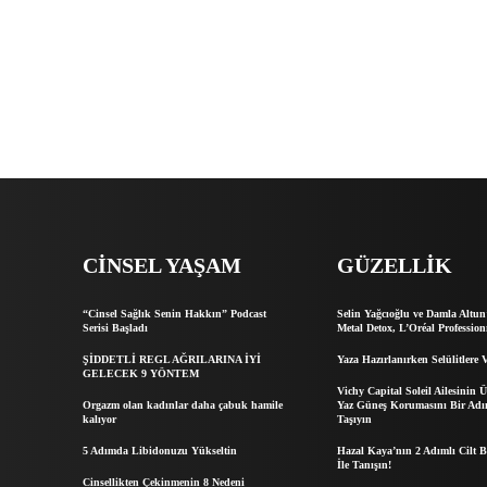
CINSEL YAŞAM
GÜZELLIK
“Cinsel Sağlık Senin Hakkın” Podcast
Selin Yağcıoğlu ve Damla Altun
Serisi Başladı
Metal Detox, L’Oréal Profession
ŞİDDETLİ REGL AĞRILARINA İYİ
Yaza Hazırlanırken Selülitlere 
GELECEK 9 YÖNTEM
Vichy Capital Soleil Ailesinin Ü
Orgazm olan kadınlar daha çabuk hamile
Yaz Güneş Korumasını Bir Adım
kalıyor
Taşıyın
5 Adımda Libidonuzu Yükseltin
Hazal Kaya’nın 2 Adımlı Cilt 
İle Tanışın!
Cinsellikten Çekinmenin 8 Nedeni