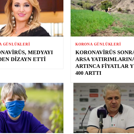
A GÜNLÜKLERI
KORONA GÜNLÜKLERI
NAVIRÜS, MEDYAYI
KORONAVIRÜS SONR
DEN DIZAYN ETTI
ARSA YATIRIMLARINA
ARTINCA FIYATLAR 
400 ARTTI