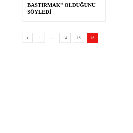
BASTIRMAK” OLDUĞUNU
SÖYLEDI
...
1
14
15
16