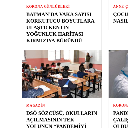
KORONA GÜNLÜKLERI
ANNE-
BATMAN’DA VAKA SAYISI
ÇOCU
KORKUTUCU BOYUTLARA
NASI
ULAŞTI! KENTIN
YOĞUNLUK HARITASI
KIRMIZIYA BÜRÜNDÜ
MAGAZIN
KORON
DSÖ SÖZCÜSÜ, OKULLARIN
PAND
AÇILMASININ TEK
ÇALI
YOLUNUN “PANDEMIYI
OLDU