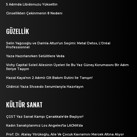
5 Adımda Libidonuzu Yükseltin
Cinsellikten Çekinmenin 8 Nedeni
GÜZELLIK
Selin Yağcıoğlu ve Damla Altun’un Seçimi: Metal Detox, L’Oréal
Professionnel
Yaza Hazırlanırken Selülitlere Veda
Vichy Capital Soleil Ailesinin Üyeleri İle Bu Yaz Güneş Korumasını Bir Adım
İleriye Taşıyın
Hazal Kaya’nın 2 Adımlı Cilt Bakım Rutini İle Tanışın!
Cildinizi Yaza Shıseıdo Serumlarıyla Hazırlayın
KÜLTÜR SANAT
ÇGST Yaz Sanat Kampı Çanakkale’de Başlıyor!
Kadın Sanatçılarımız Los Angeles’ta LACMA’da
Prof. Dr. Atalay Yörükoğlu, Aile Ve Çocuk Kavramını Mercek Altına Alıyor