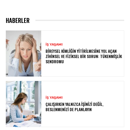
HABERLER
İŞ YAŞAMI
BIREYSEL KIMLIĞIN YITIRILMESINE YOL AÇAN
ZIHINSEL VE FIZIKSEL BIR SORUN: TÜKENMIŞLIK
SENDROMU
İŞ YAŞAMI
ÇALIŞIRKEN YALNIZCA İŞINIZI DEĞIL,
BESLENMENIZI DE PLANLAYIN