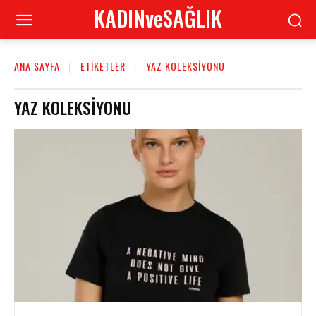
KADINveSAĞLIK
ANA SAYFA
ETIKETLER
YAZ KOLEKSIYONU
YAZ KOLEKSIYONU