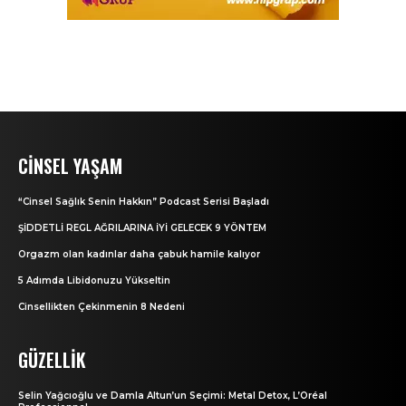
CINSEL YAŞAM
“Cinsel Sağlık Senin Hakkın” Podcast Serisi Başladı
ŞİDDETLİ REGL AĞRILARINA İYİ GELECEK 9 YÖNTEM
Orgazm olan kadınlar daha çabuk hamile kalıyor
5 Adımda Libidonuzu Yükseltin
Cinsellikten Çekinmenin 8 Nedeni
GÜZELLIK
Selin Yağcıoğlu ve Damla Altun’un Seçimi: Metal Detox, L’Oréal