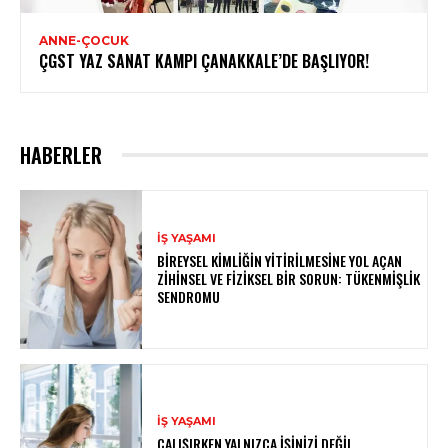
ANNE-ÇOCUK
ÇGST YAZ SANAT KAMPI ÇANAKKALE’DE BAŞLIYOR!
HABERLER
İŞ YAŞAMI
BIREYSEL KIMLIĞIN YITIRILMESINE YOL AÇAN
ZIHINSEL VE FIZIKSEL BIR SORUN: TÜKENMIŞLIK
SENDROMU
İŞ YAŞAMI
ÇALIŞIRKEN YALNIZCA İŞINIZI DEĞIL,