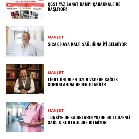
ÇGST YAZ SANAT KAMPI ÇANAKKALE’DE
BAŞLIYOR!
MANŞET
SICAK HAVA KALP SAĞLIĞINA İYI GELMIYOR
MANŞET
LIGHT ÜRÜNLER UZUN VADEDE SAĞLIK
SORUNLARINA NEDEN OLABILIR
MANŞET
TÜRKIYE’DE KADINLARIN YÜZDE 60’I DÜZENLI
SAĞLIK KONTROLÜNE GITMIYOR