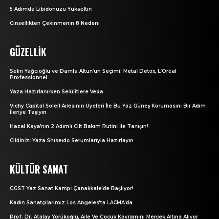
5 Adımda Libidonuzu Yükseltin
Cinsellikten Çekinmenin 8 Nedeni
GÜZELLIK
Selin Yağcıoğlu ve Damla Altun’un Seçimi: Metal Detox, L’Oréal
Professionnel
Yaza Hazırlanırken Selülitlere Veda
Vichy Capital Soleil Ailesinin Üyeleri İle Bu Yaz Güneş Korumasını Bir Adım
İleriye Taşıyın
Hazal Kaya’nın 2 Adımlı Cilt Bakım Rutini İle Tanışın!
Cildinizi Yaza Shıseıdo Serumlarıyla Hazırlayın
KÜLTÜR SANAT
ÇGST Yaz Sanat Kampı Çanakkale’de Başlıyor!
Kadın Sanatçılarımız Los Angeles’ta LACMA’da
Prof. Dr. Atalay Yörükoğlu, Aile Ve Çocuk Kavramını Mercek Altına Alıyor