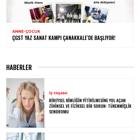
ANNE-ÇOCUK
ÇGST YAZ SANAT KAMPI ÇANAKKALE’DE BAŞLIYOR!
HABERLER
İŞ YAŞAMI
BIREYSEL KIMLIĞIN YITIRILMESINE YOL AÇAN
ZIHINSEL VE FIZIKSEL BIR SORUN: TÜKENMIŞLIK
SENDROMU