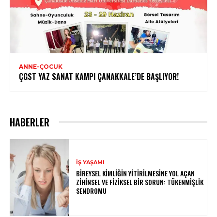
ANNE-ÇOCUK
ÇGST YAZ SANAT KAMPI ÇANAKKALE’DE BAŞLIYOR!
HABERLER
İŞ YAŞAMI
BIREYSEL KIMLIĞIN YITIRILMESINE YOL AÇAN
ZIHINSEL VE FIZIKSEL BIR SORUN: TÜKENMIŞLIK
SENDROMU