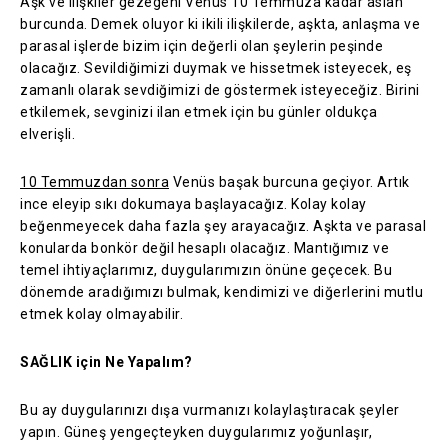
Aşk ve ilişkiler gezegeni Venüs 10 Temmuza kadar aslan
burcunda. Demek oluyor ki ikili ilişkilerde, aşkta, anlaşma ve
parasal işlerde bizim için değerli olan şeylerin peşinde
olacağız. Sevildiğimizi duymak ve hissetmek isteyecek, eş
zamanlı olarak sevdiğimizi de göstermek isteyeceğiz. Birini
etkilemek, sevginizi ilan etmek için bu günler oldukça
elverişli.
10 Temmuzdan sonra
Venüs başak burcuna geçiyor. Artık
ince eleyip sıkı dokumaya başlayacağız. Kolay kolay
beğenmeyecek daha fazla şey arayacağız. Aşkta ve parasal
konularda bonkör değil hesaplı olacağız. Mantığımız ve
temel ihtiyaçlarımız, duygularımızın önüne geçecek. Bu
dönemde aradığımızı bulmak, kendimizi ve diğerlerini mutlu
etmek kolay olmayabilir.
SAĞLIK için Ne Yapalım?
Bu ay duygularınızı dışa vurmanızı kolaylaştıracak şeyler
yapın. Güneş yengeçteyken duygularımız yoğunlaşır,