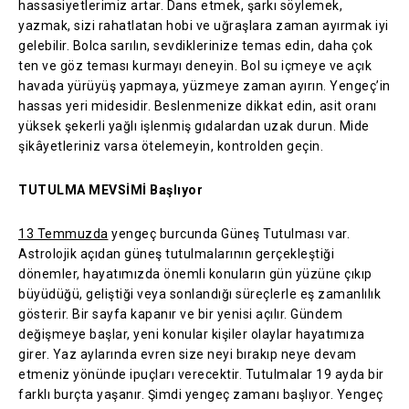
hassasiyetlerimiz artar. Dans etmek, şarkı söylemek,
yazmak, sizi rahatlatan hobi ve uğraşlara zaman ayırmak iyi
gelebilir. Bolca sarılın, sevdiklerinize temas edin, daha çok
ten ve göz teması kurmayı deneyin. Bol su içmeye ve açık
havada yürüyüş yapmaya, yüzmeye zaman ayırın. Yengeç’in
hassas yeri midesidir. Beslenmenize dikkat edin, asit oranı
yüksek şekerli yağlı işlenmiş gıdalardan uzak durun. Mide
şikâyetleriniz varsa ötelemeyin, kontrolden geçin.
TUTULMA MEVSİMİ Başlıyor
13 Temmuzda
yengeç burcunda Güneş Tutulması var.
Astrolojik açıdan güneş tutulmalarının gerçekleştiği
dönemler, hayatımızda önemli konuların gün yüzüne çıkıp
büyüdüğü, geliştiği veya sonlandığı süreçlerle eş zamanlılık
gösterir. Bir sayfa kapanır ve bir yenisi açılır. Gündem
değişmeye başlar, yeni konular kişiler olaylar hayatımıza
girer. Yaz aylarında evren size neyi bırakıp neye devam
etmeniz yönünde ipuçları verecektir. Tutulmalar 19 ayda bir
farklı burçta yaşanır. Şimdi yengeç zamanı başlıyor. Yengeç