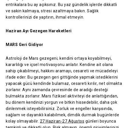
entrikalara bu ay açıksınız. Bu yaz gündelik işlerde dikkatli
ve sakin kalmaya, stresi azaltmaya bakın. Sağlık
kontrollerinizi de yaptırın, ihmal etmeyin.
Haziran Ayı Gezegen Hareketleri
MARS Geri Gidiyor
Astroloji de Mars gezegeni; kendini ortaya koyabilmeyi,
kararlılığı ve içsel motivasyonu anlatır. Kendine ait olana
sahip çıkabilmeyi, hakkını aramayı, cesareti ve mücadeleyi
ifade eder. Bu gezegen geri gittiğinde yapmak istediklerini
yapacak gücü kendinde bulamaz, cesareti kırılır, net olmakta
zorlanır. Aynı zamanda çevresinde de aradığı desteği
bulmakta zorlanır. Mars fiziksel aktiviteyi de anlattığından,
bu dönem kendinizi yorgun ve bitkin hissedebilir, daha çok
dinlenmek isteyebilirsiniz. Zorluk ve engeller karşısında,
sağlam ve dayanıklı kalabilmek, dimdik durmak bugünlerde
kolay olmayabilir.
27 Haziran-27 Ağustos
günleri boyunca
temkinli ve dikkatli olun. Risk almayın, önemli girişimlerinizi