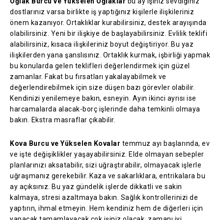
Oğlak Burcu ve Yükselen Oğlaklar
bu ay işiniz sevdiğiniz
dostlarınız varsa birlikte iş yaptığınız kişilerle ilişkileriniz
önem kazanıyor. Ortaklıklar kurabilirsiniz, destek arayışında
olabilirsiniz. Yeni bir ilişkiye de başlayabilirsiniz. Evlilik teklifi
alabilirsiniz, kısaca ilişkileriniz boyut değiştiriyor. Bu yaz
ilişkilerden yana şanslısınız. Ortaklık kurmak, işbirliği yapmak
bu konularda gelen teklifleri değerlendirmek için güzel
zamanlar. Fakat bu fırsatları yakalayabilmek ve
değerlendirebilmek için size düşen bazı görevler olabilir.
Kendinizi yenilemeye bakın, esneyin. Ayın ikinci ayrısı ise
harcamalarda alacak-borç işlerinde daha temkinli olmaya
bakın. Ekstra masraflar çıkabilir.
Kova Burcu ve Yükselen Kovalar
temmuz ayı başlarında, ev
ve işte değişiklikler yaşayabilirsiniz. Elde olmayan sebepler
planlarınızı aksatabilir, sizi uğraştırabilir, olmayacak işlerle
uğraşmanız gerekebilir. Kaza ve sakarlıklara, entrikalara bu
ay açıksınız. Bu yaz gündelik işlerde dikkatli ve sakin
kalmaya, stresi azaltmaya bakın. Sağlık kontrollerinizi de
yaptırın, ihmal etmeyin. Hem kendiniz hem de diğerleri için
yapacak tamamlayacak çok işiniz olacak, zamanı iyi