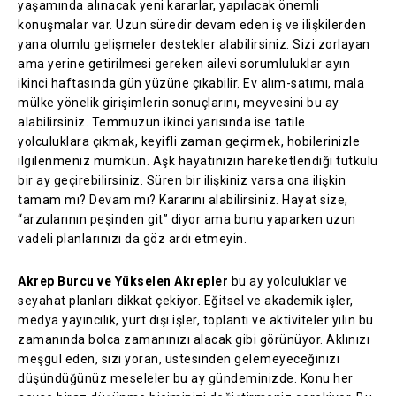
yaşamında alınacak yeni kararlar, yapılacak önemli
konuşmalar var. Uzun süredir devam eden iş ve ilişkilerden
yana olumlu gelişmeler destekler alabilirsiniz. Sizi zorlayan
ama yerine getirilmesi gereken ailevi sorumluluklar ayın
ikinci haftasında gün yüzüne çıkabilir. Ev alım-satımı, mala
mülke yönelik girişimlerin sonuçlarını, meyvesini bu ay
alabilirsiniz. Temmuzun ikinci yarısında ise tatile
yolculuklara çıkmak, keyifli zaman geçirmek, hobilerinizle
ilgilenmeniz mümkün. Aşk hayatınızın hareketlendiği tutkulu
bir ay geçirebilirsiniz. Süren bir ilişkiniz varsa ona ilişkin
tamam mı? Devam mı? Kararını alabilirsiniz. Hayat size,
“arzularının peşinden git” diyor ama bunu yaparken uzun
vadeli planlarınızı da göz ardı etmeyin.
Akrep Burcu ve Yükselen Akrepler
bu ay yolculuklar ve
seyahat planları dikkat çekiyor. Eğitsel ve akademik işler,
medya yayıncılık, yurt dışı işler, toplantı ve aktiviteler yılın bu
zamanında bolca zamanınızı alacak gibi görünüyor. Aklınızı
meşgul eden, sizi yoran, üstesinden gelemeyeceğinizi
düşündüğünüz meseleler bu ay gündeminizde. Konu her