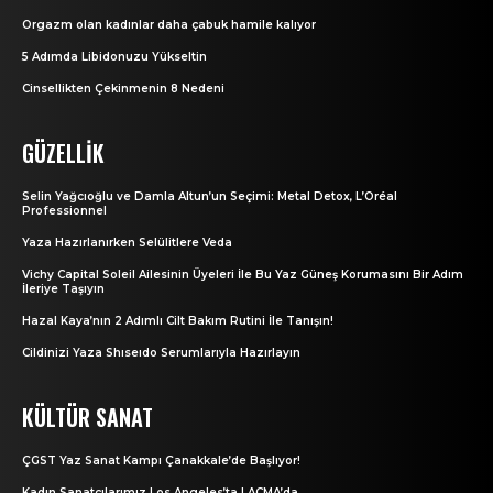
Orgazm olan kadınlar daha çabuk hamile kalıyor
5 Adımda Libidonuzu Yükseltin
Cinsellikten Çekinmenin 8 Nedeni
GÜZELLIK
Selin Yağcıoğlu ve Damla Altun’un Seçimi: Metal Detox, L’Oréal
Professionnel
Yaza Hazırlanırken Selülitlere Veda
Vichy Capital Soleil Ailesinin Üyeleri İle Bu Yaz Güneş Korumasını Bir Adım
İleriye Taşıyın
Hazal Kaya’nın 2 Adımlı Cilt Bakım Rutini İle Tanışın!
Cildinizi Yaza Shıseıdo Serumlarıyla Hazırlayın
KÜLTÜR SANAT
ÇGST Yaz Sanat Kampı Çanakkale’de Başlıyor!
Kadın Sanatçılarımız Los Angeles’ta LACMA’da