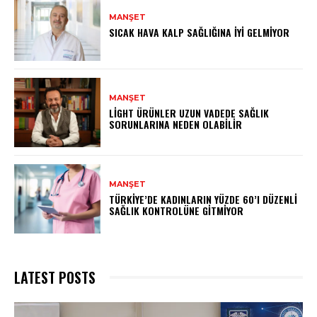
MANŞET
SICAK HAVA KALP SAĞLIĞINA İYI GELMIYOR
MANŞET
LIGHT ÜRÜNLER UZUN VADEDE SAĞLIK
SORUNLARINA NEDEN OLABILIR
MANŞET
TÜRKIYE’DE KADINLARIN YÜZDE 60’I DÜZENLI
SAĞLIK KONTROLÜNE GITMIYOR
LATEST POSTS