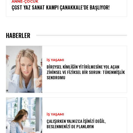
ANNE-ÇOCUK
ÇGST YAZ SANAT KAMPI ÇANAKKALE’DE BAŞLIYOR!
HABERLER
İŞ YAŞAMI
BIREYSEL KIMLIĞIN YITIRILMESINE YOL AÇAN
ZIHINSEL VE FIZIKSEL BIR SORUN: TÜKENMIŞLIK
SENDROMU
İŞ YAŞAMI
ÇALIŞIRKEN YALNIZCA İŞINIZI DEĞIL,
BESLENMENIZI DE PLANLAYIN