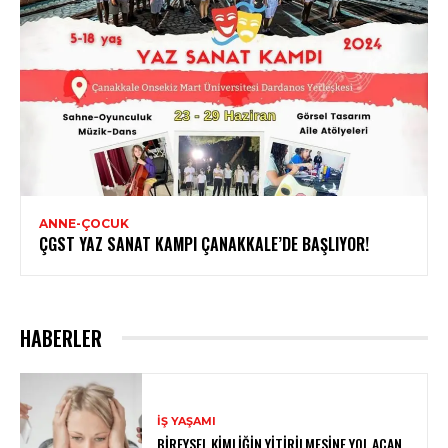
ANNE-ÇOCUK
ÇGST YAZ SANAT KAMPI ÇANAKKALE’DE BAŞLIYOR!
HABERLER
İŞ YAŞAMI
BIREYSEL KIMLIĞIN YITIRILMESINE YOL AÇAN