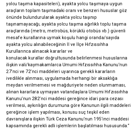
yolcu taşıma kapasiteleri), ayakta yolcu taşımaya uygun
araçların toplam taşımadaki oranı ve benzeri hususlar göz
önünde bulundurularak ayakta yolcu taşınıp
taşınamayacağı, ayakta yolcu taşıma ağırlıklı toplu taşıma
araçlarında (metro, metrobüs, körüklü otobüs vb.) güvenli
mesafe kurallarına uymak koşulu hangi oranda/sayıda
ayakta yolcu alınabileceğinin İl ve İlçe Hıfzıssıhha
Kurullarınca alınacak kararlar ve
konulacak kurallar doğrultusunda belirlenmesi hususlarına
ilişkin vali/kaymakamlarca Umumi Hıfzıssıhha Kanunu’nun
27’nci ve 72’nci maddeleri uyarınca gerekli kararların
ivedilikle alınması, uygulamada herhangi bir aksaklığa
meydan verilmemesi ve mağduriyete neden olunmaması,
alınan kararlara uymayan vatandaşlara Umumi Hıfzıssıhha
Kanunu’nun 282’nci maddesi gereğince idari para cezası
verilmesi, aykırılığın durumuna göre Kanunun ilgili maddeleri
gereğince işlem yapılması, konusu suç teşkil eden
davranışlara ilişkin Türk Ceza Kanunu’nun 195’inci maddesi
kapsamında gerekli adli işlemlerin başlatılması hususunda.”