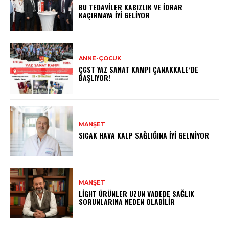
BU TEDAVILER KABIZLIK VE İDRAR
KAÇIRMAYA İYI GELIYOR
ANNE-ÇOCUK
ÇGST YAZ SANAT KAMPI ÇANAKKALE’DE
BAŞLIYOR!
MANŞET
SICAK HAVA KALP SAĞLIĞINA İYI GELMIYOR
MANŞET
LIGHT ÜRÜNLER UZUN VADEDE SAĞLIK
SORUNLARINA NEDEN OLABILIR