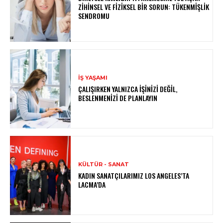
ZIHINSEL VE FIZIKSEL BIR SORUN: TÜKENMIŞLIK
SENDROMU
İŞ YAŞAMI
ÇALIŞIRKEN YALNIZCA İŞINIZI DEĞIL,
BESLENMENIZI DE PLANLAYIN
KÜLTÜR - SANAT
KADIN SANATÇILARIMIZ LOS ANGELES’TA
LACMA’DA