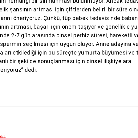
nın herhangi bir sınırlanması bulunmuyor. Ancak tedav
lik şansının artması için çiftlerden belirli bir süre cin
arını öneriyoruz. Çünkü, tüp bebek tedavisinde baban
inin artması, başarı için önem taşıyor ve genellikle y
de 2-7 gün arasında cinsel perhiz süresi, hareketli v
i spermin seçilmesi için uygun oluyor. Anne adayına ve
taları etkilediği için bu süreçte yumurta büyümesi ve
rılı bir şekilde sonuçlanması için cinsel ilişkiye ara
eriyoruz” dedi.
ŞET