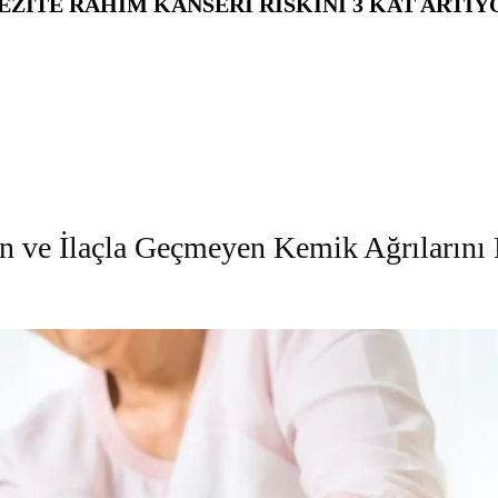
EZITE RAHIM KANSERI RISKINI 3 KAT ARTIY