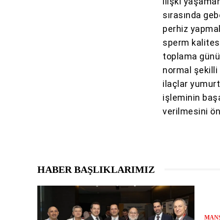
ilişki yaşama
sırasında gebe
perhiz yapmal
sperm kalites
toplama günün
normal şekill
ilaçlar yumur
işleminin başa
verilmesini ön
HABER BAŞLIKLARIMIZ
MAN