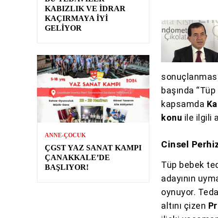
KABIZLIK VE İDRAR
KAÇIRMAYA İYI
GELIYOR
sonuçlanmasını
başında “Tüp 
kapsamda
Ka
konu
ile ilgil
ANNE-ÇOCUK
Cinsel Perhiz
ÇGST YAZ SANAT KAMPI
ÇANAKKALE’DE
Tüp bebek te
BAŞLIYOR!
adayının uymas
oynuyor. Tedav
altını çizen
Pr