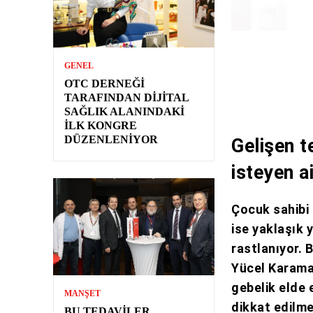
GENEL
OTC DERNEĞI
TARAFINDAN DIJITAL
SAĞLIK ALANINDAKI
İLK KONGRE
DÜZENLENIYOR
Gelişen t
isteyen a
Çocuk sahibi
ise yaklaşık 
rastlanıyor.
Yücel Karama
gebelik elde 
MANŞET
dikkat edilme
BU TEDAVILER