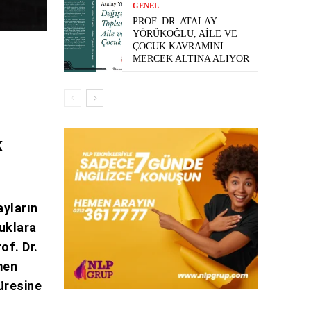
GENEL
PROF. DR. ATALAY
YÖRÜKOĞLU, AILE VE
ÇOCUK KAVRAMINI
MERCEK ALTINA ALIYOR
k
ayların
uklara
of. Dr.
men
üresine