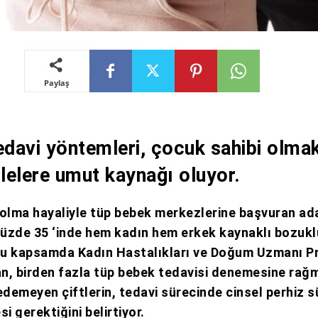
Paylaş
edavi yöntemleri, çocuk sahibi olma
ilelere umut kaynağı oluyor.
 olma hayaliyle tüp bebek merkezlerine başvuran ad
yüzde 35 ‘inde hem kadın hem erkek kaynaklı bozukl
 Bu kapsamda Kadın Hastalıkları ve Doğum Uzmanı Pr
n, birden fazla tüp bebek tedavisi denemesine rağ
edemeyen çiftlerin, tedavi sürecinde cinsel perhiz s
si gerektiğini belirtiyor.