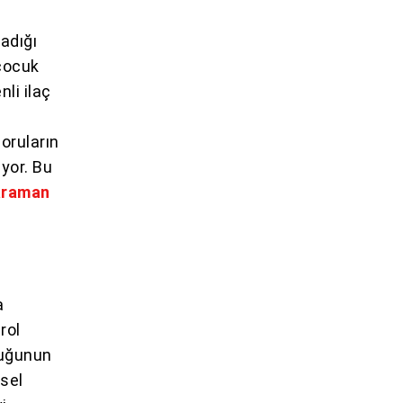
ladığı
 çocuk
nli ilaç
soruların
yor. Bu
Karaman
a
rol
duğunun
sel