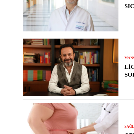
SI
MAN
LI
SO
SAĞL