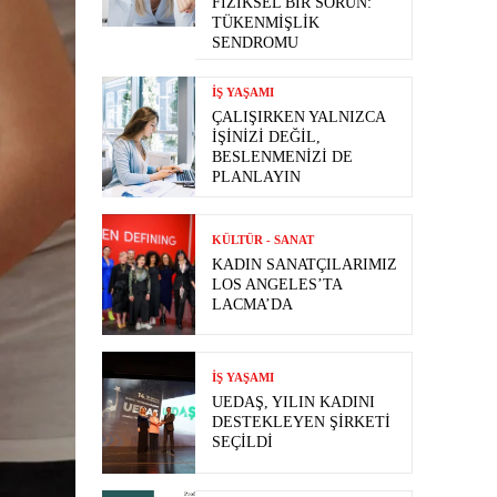
FIZIKSEL BIR SORUN:
TÜKENMIŞLIK
SENDROMU
İŞ YAŞAMI
ÇALIŞIRKEN YALNIZCA
İŞINIZI DEĞIL,
BESLENMENIZI DE
PLANLAYIN
KÜLTÜR - SANAT
KADIN SANATÇILARIMIZ
LOS ANGELES’TA
LACMA’DA
İŞ YAŞAMI
UEDAŞ, YILIN KADINI
DESTEKLEYEN ŞIRKETI
SEÇILDI