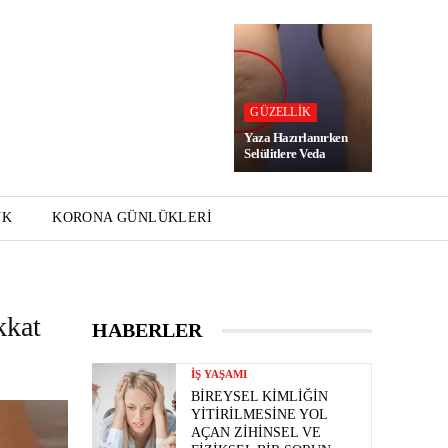
GÜZELLIK
Yaza Hazırlanırken
Selülitlere Veda
UK
KORONA GÜNLÜKLERI
kkat
HABERLER
İŞ YAŞAMI
BIREYSEL KIMLIĞIN
YITIRILMESINE YOL
AÇAN ZIHINSEL VE