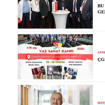
BU
GE
ANN
ÇG
MAN