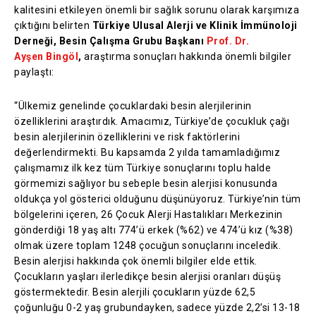
kalitesini etkileyen önemli bir sağlık sorunu olarak karşımıza
çıktığını belirten
Türkiye Ulusal Alerji ve Klinik İmmünoloji
Derneği, Besin Çalışma Grubu Başkanı
Prof. Dr.
Ayşen Bingöl
,
araştırma sonuçları hakkında önemli bilgiler
paylaştı:
“Ülkemiz genelinde çocuklardaki besin alerjilerinin
özelliklerini araştırdık. Amacımız, Türkiye’de çocukluk çağı
besin alerjilerinin özelliklerini ve risk faktörlerini
değerlendirmekti. Bu kapsamda 2 yılda tamamladığımız
çalışmamız ilk kez tüm Türkiye sonuçlarını toplu halde
görmemizi sağlıyor bu sebeple besin alerjisi konusunda
oldukça yol gösterici olduğunu düşünüyoruz. Türkiye’nin tüm
bölgelerini içeren, 26 Çocuk Alerji Hastalıkları Merkezinin
gönderdiği 18 yaş altı 774’ü erkek (%62) ve 474’ü kız (%38)
olmak üzere toplam 1248 çocuğun sonuçlarını inceledik.
Besin alerjisi hakkında çok önemli bilgiler elde ettik.
Çocukların yaşları ilerledikçe besin alerjisi oranları düşüş
göstermektedir. Besin alerjili çocukların yüzde 62,5
çoğunluğu 0-2 yaş grubundayken, sadece yüzde 2,2’si 13-18