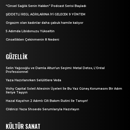
“Cinsel Sağlık Senin Hakkın” Podcast Serisi Başladı
ŞİDDETLİ REGL AĞRILARINA İYİ GELECEK 9 YÖNTEM
Orgazm olan kadınlar daha çabuk hamile kalıyor
5 Adımda Libidonuzu Yükseltin
Cinsellikten Çekinmenin 8 Nedeni
GÜZELLIK
Selin Yağcıoğlu ve Damla Altun’un Seçimi: Metal Detox, L’Oréal
Professionnel
Yaza Hazırlanırken Selülitlere Veda
Vichy Capital Soleil Ailesinin Üyeleri İle Bu Yaz Güneş Korumasını Bir Adım
İleriye Taşıyın
Hazal Kaya’nın 2 Adımlı Cilt Bakım Rutini İle Tanışın!
Cildinizi Yaza Shıseıdo Serumlarıyla Hazırlayın
KÜLTÜR SANAT