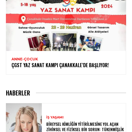
ANNE-ÇOCUK
ÇGST YAZ SANAT KAMPI ÇANAKKALE’DE BAŞLIYOR!
HABERLER
İŞ YAŞAMI
BIREYSEL KIMLIĞIN YITIRILMESINE YOL AÇAN
ZIHINSEL VE FIZIKSEL BIR SORUN: TÜKENMIŞLIK