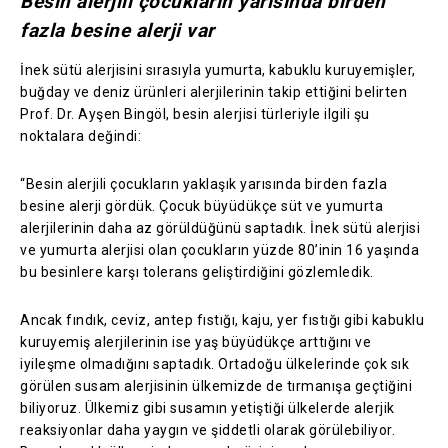
Besin alerjili çocukların yarısında birden
fazla besine alerji var
İnek sütü alerjisini sırasıyla yumurta, kabuklu kuruyemişler,
buğday ve deniz ürünleri alerjilerinin takip ettiğini belirten
Prof. Dr. Ayşen Bingöl, besin alerjisi türleriyle ilgili şu
noktalara değindi:
“Besin alerjili çocukların yaklaşık yarısında birden fazla
besine alerji gördük. Çocuk büyüdükçe süt ve yumurta
alerjilerinin daha az görüldüğünü saptadık. İnek sütü alerjisi
ve yumurta alerjisi olan çocukların yüzde 80’inin 16 yaşında
bu besinlere karşı tolerans geliştirdiğini gözlemledik.
Ancak fındık, ceviz, antep fıstığı, kaju, yer fıstığı gibi kabuklu
kuruyemiş alerjilerinin ise yaş büyüdükçe arttığını ve
iyileşme olmadığını saptadık. Ortadoğu ülkelerinde çok sık
görülen susam alerjisinin ülkemizde de tırmanışa geçtiğini
biliyoruz. Ülkemiz gibi susamın yetiştiği ülkelerde alerjik
reaksiyonlar daha yaygın ve şiddetli olarak görülebiliyor.