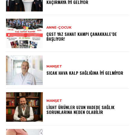
KAÇIRMAYA İYI GELIYOR
ANNE-ÇOCUK
ÇGST YAZ SANAT KAMPI ÇANAKKALE’DE
BAŞLIYOR!
MANŞET
SICAK HAVA KALP SAĞLIĞINA İYI GELMIYOR
MANŞET
LIGHT ÜRÜNLER UZUN VADEDE SAĞLIK
SORUNLARINA NEDEN OLABILIR