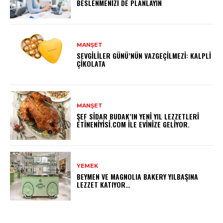
BESLENMENIZI DE PLANLAYIN
MANŞET
SEVGILILER GÜNÜ’NÜN VAZGEÇILMEZI: KALPLI
ÇIKOLATA
MANŞET
ŞEF SIDAR BUDAK’IN YENI YIL LEZZETLERI
ETINENIYISI.COM İLE EVINIZE GELIYOR.
YEMEK
BEYMEN VE MAGNOLIA BAKERY YILBAŞINA
LEZZET KATIYOR…