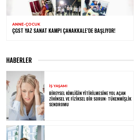
ANNE-ÇOCUK
ÇGST YAZ SANAT KAMPI ÇANAKKALE’DE BAŞLIYOR!
HABERLER
İŞ YAŞAMI
BIREYSEL KIMLIĞIN YITIRILMESINE YOL AÇAN
ZIHINSEL VE FIZIKSEL BIR SORUN: TÜKENMIŞLIK
SENDROMU