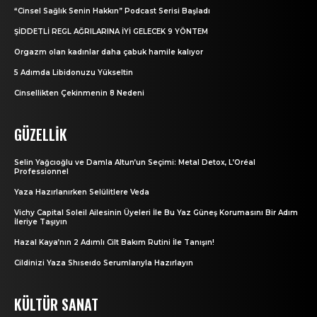
“Cinsel Sağlık Senin Hakkın” Podcast Serisi Başladı
ŞİDDETLİ REGL AĞRILARINA İYİ GELECEK 9 YÖNTEM
Orgazm olan kadınlar daha çabuk hamile kalıyor
5 Adımda Libidonuzu Yükseltin
Cinsellikten Çekinmenin 8 Nedeni
GÜZELLIK
Selin Yağcıoğlu ve Damla Altun’un Seçimi: Metal Detox, L’Oréal
Professionnel
Yaza Hazırlanırken Selülitlere Veda
Vichy Capital Soleil Ailesinin Üyeleri İle Bu Yaz Güneş Korumasını Bir Adım
İleriye Taşıyın
Hazal Kaya’nın 2 Adımlı Cilt Bakım Rutini İle Tanışın!
Cildinizi Yaza Shıseıdo Serumlarıyla Hazırlayın
KÜLTÜR SANAT