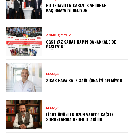
BU TEDAVILER KABIZLIK VE İDRAR
KAÇIRMAYA İYI GELIYOR
ANNE-ÇOCUK
ÇGST YAZ SANAT KAMPI ÇANAKKALE’DE
BAŞLIYOR!
MANŞET
SICAK HAVA KALP SAĞLIĞINA İYI GELMIYOR
MANŞET
LIGHT ÜRÜNLER UZUN VADEDE SAĞLIK
SORUNLARINA NEDEN OLABILIR