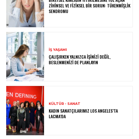
ZIHINSEL VE FIZIKSEL BIR SORUN: TÜKENMIŞLIK
SENDROMU
İŞ YAŞAMI
ÇALIŞIRKEN YALNIZCA İŞINIZI DEĞIL,
BESLENMENIZI DE PLANLAYIN
KÜLTÜR - SANAT
KADIN SANATÇILARIMIZ LOS ANGELES’TA
LACMA’DA