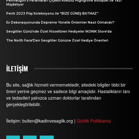
Penhaligon’s Ferahlatan Çiçeksi Kokusu Highgrove Bouquet ile Yazı
Müjdeliyor
Penti 2023 Plaj Koleksiyonu ile “BİZE GÜNEŞ BATMAZ”
Ev Dekorasyonunda Depreme Yönelik Önlemler Nasıl Olmalıdır?
Sevgililer Günü’nde Özel Hissettiren Hediyeler IKONIK Store’da
The North Face‘Den Sevgililer Gününe Özel Hediye Önerileri
İLETİŞİM
Bu site, sağlık hizmeti vermemektedir, sitedeki bilgiler tıbbi bir
öneri yerine geçmez ve sadece bilgi amaçlıdır. Hastalıkların tanı
ve tedavileri yalnızca uzman doktorlar tarafından
gerçekleştirilebilir.
İletişim: bulten@kadinvesaglik.org |
Gizlilik Politikamız