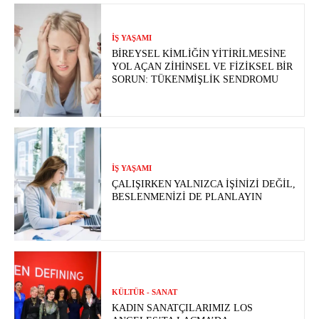
İŞ YAŞAMI
BIREYSEL KIMLIĞIN YITIRILMESINE
YOL AÇAN ZIHINSEL VE FIZIKSEL BIR
SORUN: TÜKENMIŞLIK SENDROMU
İŞ YAŞAMI
ÇALIŞIRKEN YALNIZCA İŞINIZI DEĞIL,
BESLENMENIZI DE PLANLAYIN
KÜLTÜR - SANAT
KADIN SANATÇILARIMIZ LOS