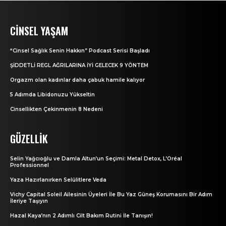
CINSEL YAŞAM
“Cinsel Sağlık Senin Hakkın” Podcast Serisi Başladı
ŞİDDETLİ REGL AĞRILARINA İYİ GELECEK 9 YÖNTEM
Orgazm olan kadınlar daha çabuk hamile kalıyor
5 Adımda Libidonuzu Yükseltin
Cinsellikten Çekinmenin 8 Nedeni
GÜZELLIK
Selin Yağcıoğlu ve Damla Altun’un Seçimi: Metal Detox, L’Oréal
Professionnel
Yaza Hazırlanırken Selülitlere Veda
Vichy Capital Soleil Ailesinin Üyeleri İle Bu Yaz Güneş Korumasını Bir Adım
İleriye Taşıyın
Hazal Kaya’nın 2 Adımlı Cilt Bakım Rutini İle Tanışın!