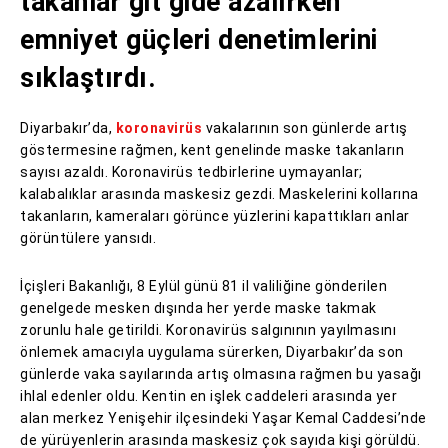
takanlar git gide azalırken
emniyet güçleri denetimlerini
sıklaştırdı.
Diyarbakır’da,
koronavirüs
vakalarının son günlerde artış
göstermesine rağmen, kent genelinde maske takanların
sayısı azaldı. Koronavirüs tedbirlerine uymayanlar;
kalabalıklar arasında maskesiz gezdi. Maskelerini kollarına
takanların, kameraları görünce yüzlerini kapattıkları anlar
görüntülere yansıdı.
İçişleri Bakanlığı, 8 Eylül günü 81 il valiliğine gönderilen
genelgede mesken dışında her yerde maske takmak
zorunlu hale getirildi. Koronavirüs salgınının yayılmasını
önlemek amacıyla uygulama sürerken, Diyarbakır’da son
günlerde vaka sayılarında artış olmasına rağmen bu yasağı
ihlal edenler oldu. Kentin en işlek caddeleri arasında yer
alan merkez Yenişehir ilçesindeki Yaşar Kemal Caddesi’nde
de yürüyenlerin arasında maskesiz çok sayıda kişi görüldü.