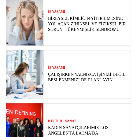
İŞ YAŞAMI
BIREYSEL KIMLIĞIN YITIRILMESINE
YOL AÇAN ZIHINSEL VE FIZIKSEL BIR
SORUN: TÜKENMIŞLIK SENDROMU
İŞ YAŞAMI
ÇALIŞIRKEN YALNIZCA İŞINIZI DEĞIL,
BESLENMENIZI DE PLANLAYIN
KÜLTÜR - SANAT
KADIN SANATÇILARIMIZ LOS
ANGELES’TA LACMA’DA