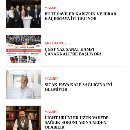
MANŞET
BU TEDAVILER KABIZLIK VE İDRAR
KAÇIRMAYA İYI GELIYOR
ANNE-ÇOCUK
ÇGST YAZ SANAT KAMPI
ÇANAKKALE’DE BAŞLIYOR!
MANŞET
SICAK HAVA KALP SAĞLIĞINA İYI
GELMIYOR
MANŞET
LIGHT ÜRÜNLER UZUN VADEDE
SAĞLIK SORUNLARINA NEDEN
OLABILIR