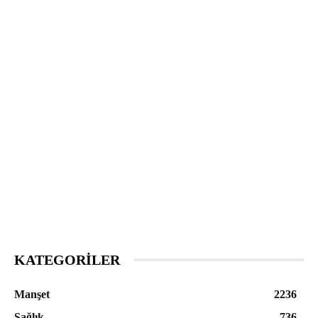
KATEGORILER
Manşet
2236
Sağlık
736