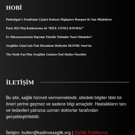
HOBI
Penhaligon’s Ferahlatan Çiçeksi Kokusu Highgrove Bouquet ile Yazı Müjdeliyor
Penti 2023 Plaj Koleksiyonu ile “BİZE GÜNEŞ BATMAZ”
Ev Dekorasyonunda Depreme Yönelik Önlemler Nasıl Olmalıdır?
Sevgililer Günü’nde Özel Hissettiren Hediyeler IKONIK Store’da
The North Face‘Den Sevgililer Gününe Özel Hediye Önerileri
İLETİŞİM
Bu site, sağlık hizmeti vermemektedir, sitedeki bilgiler tıbbi bir
öneri yerine geçmez ve sadece bilgi amaçlıdır. Hastalıkların tanı
ve tedavileri yalnızca uzman doktorlar tarafından
gerçekleştirilebilir.
İletişim: bulten@kadinvesaglik.org |
Gizlilik Politikamız