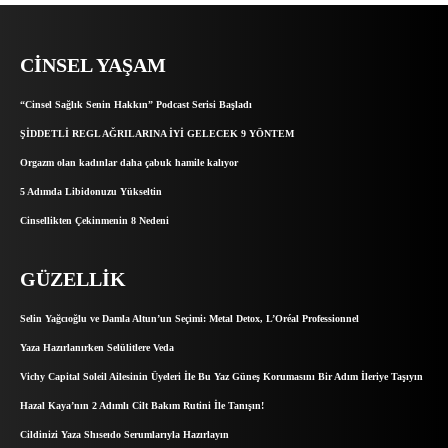
CINSEL YAŞAM
“Cinsel Sağlık Senin Hakkın” Podcast Serisi Başladı
ŞİDDETLİ REGL AĞRILARINA İYİ GELECEK 9 YÖNTEM
Orgazm olan kadınlar daha çabuk hamile kalıyor
5 Adımda Libidonuzu Yükseltin
Cinsellikten Çekinmenin 8 Nedeni
GÜZELLIK
Selin Yağcıoğlu ve Damla Altun’un Seçimi: Metal Detox, L’Oréal Professionnel
Yaza Hazırlanırken Selülitlere Veda
Vichy Capital Soleil Ailesinin Üyeleri İle Bu Yaz Güneş Korumasını Bir Adım İleriye Taşıyın
Hazal Kaya’nın 2 Adımlı Cilt Bakım Rutini İle Tanışın!
Cildinizi Yaza Shıseıdo Serumlarıyla Hazırlayın