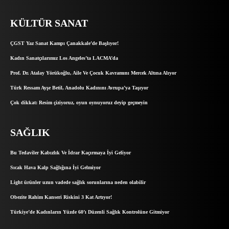
KÜLTÜR SANAT
ÇGST Yaz Sanat Kampı Çanakkale’de Başlıyor!
Kadın Sanatçılarımız Los Angeles’ta LACMA’da
Prof. Dr. Atalay Yörükoğlu, Aile Ve Çocuk Kavramını Mercek Altına Alıyor
Türk Ressam Ayşe Betil, Anadolu Kadınını Avrupa’ya Taşıyor
Çok dikkat: Resim çiziyoruz, oyun oynuyoruz deyip geçmeyin
SAĞLIK
Bu Tedaviler Kabızlık Ve İdrar Kaçırmaya İyi Geliyor
Sıcak Hava Kalp Sağlığına İyi Gelmiyor
Light ürünler uzun vadede sağlık sorunlarına neden olabilir
Obezite Rahim Kanseri Riskini 3 Kat Artıyor!
Türkiye’de Kadınların Yüzde 60’ı Düzenli Sağlık Kontrolüne Gitmiyor