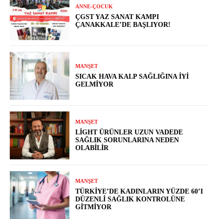
ANNE-ÇOCUK
ÇGST YAZ SANAT KAMPI
ÇANAKKALE’DE BAŞLIYOR!
MANŞET
SICAK HAVA KALP SAĞLIĞINA İYI
GELMIYOR
MANŞET
LIGHT ÜRÜNLER UZUN VADEDE
SAĞLIK SORUNLARINA NEDEN
OLABILIR
MANŞET
TÜRKIYE’DE KADINLARIN YÜZDE 60’I
DÜZENLI SAĞLIK KONTROLÜNE
GITMIYOR