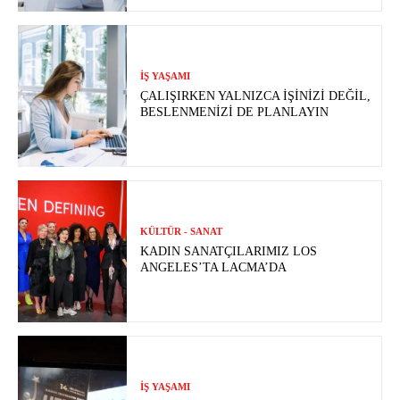
İŞ YAŞAMI
ÇALIŞIRKEN YALNIZCA İŞINIZI DEĞIL,
BESLENMENIZI DE PLANLAYIN
KÜLTÜR - SANAT
KADIN SANATÇILARIMIZ LOS
ANGELES’TA LACMA’DA
İŞ YAŞAMI