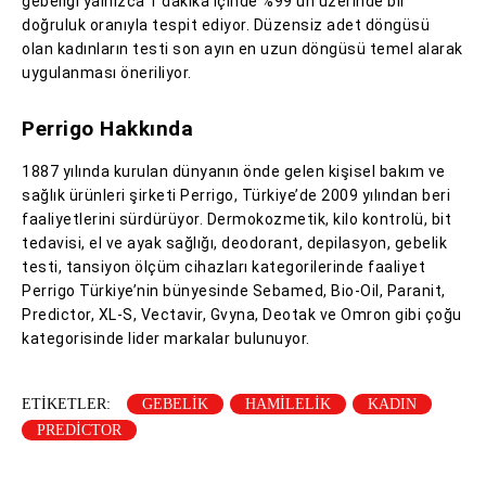
gebeliği yalnızca 1 dakika içinde %99’un üzerinde bir
doğruluk oranıyla tespit ediyor. Düzensiz adet döngüsü
olan kadınların testi son ayın en uzun döngüsü temel alarak
uygulanması öneriliyor.
Perrigo Hakkında
1887 yılında kurulan dünyanın önde gelen kişisel bakım ve
sağlık ürünleri şirketi Perrigo, Türkiye’de 2009 yılından beri
faaliyetlerini sürdürüyor. Dermokozmetik, kilo kontrolü, bit
tedavisi, el ve ayak sağlığı, deodorant, depilasyon, gebelik
testi, tansiyon ölçüm cihazları kategorilerinde faaliyet
Perrigo Türkiye’nin bünyesinde Sebamed, Bio-Oil, Paranit,
Predictor, XL-S, Vectavir, Gvyna, Deotak ve Omron gibi çoğu
kategorisinde lider markalar bulunuyor.
ETIKETLER:
GEBELIK
HAMILELIK
KADIN
PREDICTOR