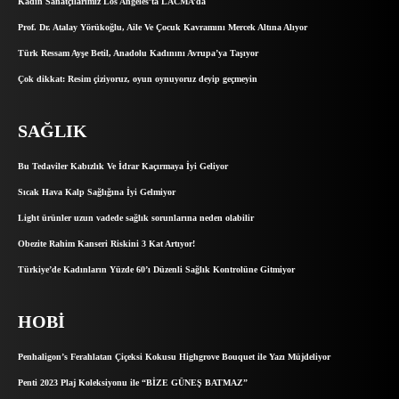
Kadın Sanatçılarımız Los Angeles’ta LACMA’da
Prof. Dr. Atalay Yörükoğlu, Aile Ve Çocuk Kavramını Mercek Altına Alıyor
Türk Ressam Ayşe Betil, Anadolu Kadınını Avrupa’ya Taşıyor
Çok dikkat: Resim çiziyoruz, oyun oynuyoruz deyip geçmeyin
SAĞLIK
Bu Tedaviler Kabızlık Ve İdrar Kaçırmaya İyi Geliyor
Sıcak Hava Kalp Sağlığına İyi Gelmiyor
Light ürünler uzun vadede sağlık sorunlarına neden olabilir
Obezite Rahim Kanseri Riskini 3 Kat Artıyor!
Türkiye’de Kadınların Yüzde 60’ı Düzenli Sağlık Kontrolüne Gitmiyor
HOBI
Penhaligon’s Ferahlatan Çiçeksi Kokusu Highgrove Bouquet ile Yazı Müjdeliyor
Penti 2023 Plaj Koleksiyonu ile “BİZE GÜNEŞ BATMAZ”