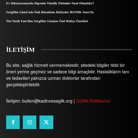
Ev Dekorasyonunda Depreme Yönelik Önlemler Nasıl Olmalıdır?
Sevgililer Günü’nde Özel Hissettiren Hediyeler IKONIK Store’da
The North Face‘Den Sevgililer Gününe Özel Hediye Önerileri
İLETİŞİM
Bu site, sağlık hizmeti vermemektedir, sitedeki bilgiler tıbbi bir
öneri yerine geçmez ve sadece bilgi amaçlıdır. Hastalıkların tanı
ve tedavileri yalnızca uzman doktorlar tarafından
gerçekleştirilebilir.
İletişim: bulten@kadinvesaglik.org |
Gizlilik Politikamız