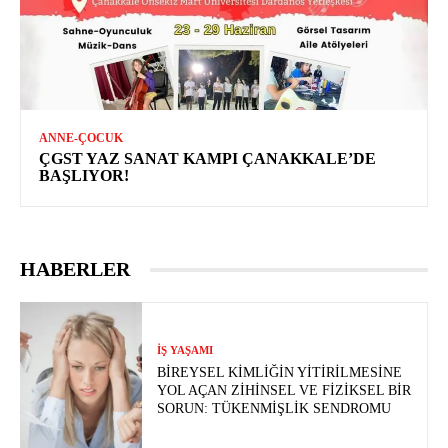
ANNE-ÇOCUK
ÇGST YAZ SANAT KAMPI ÇANAKKALE’DE
BAŞLIYOR!
HABERLER
İŞ YAŞAMI
BIREYSEL KIMLIĞIN YITIRILMESINE
YOL AÇAN ZIHINSEL VE FIZIKSEL BIR
SORUN: TÜKENMIŞLIK SENDROMU