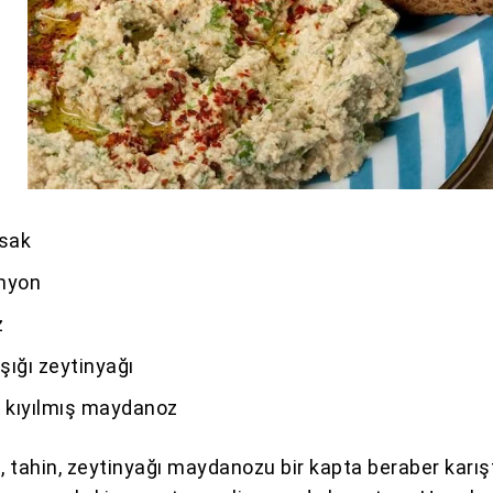
msak
myon
z
şığı zeytinyağı
e kıyılmış maydanoz
 tahin, zeytinyağı maydanozu bir kapta beraber karışt