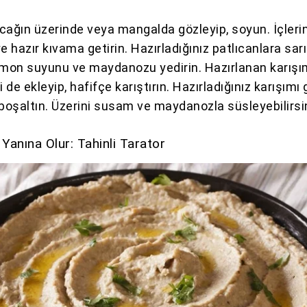
ocağın üzerinde veya mangalda gözleyip, soyun. İçlerin
 hazır kıvama getirin. Hazırladığınız patlıcanlara sar
 limon suyunu ve maydanozu yedirin. Hazırlanan karış
i de ekleyip, hafifçe karıştırın. Hazırladığınız karışımı 
 boşaltın. Üzerini susam ve maydanozla süsleyebilirsi
anına Olur: Tahinli Tarator