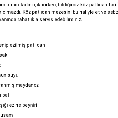
mlarının tadını çıkarırken, bildiğimiz köz patlıcan tarif
 olmazdı. Köz patlıcan mezesini bu haliyle et ve seb
anında rahatlıkla servis edebilirsiniz.
enip ezilmiş patlıcan
msak
z
nun suyu
ğranmış maydanoz
ı bal
ığı ezine peyniri
 Susam