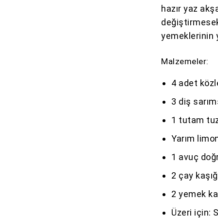
hazır yaz akşa
değiştirmesek
yemeklerinin y
Malzemeler:
4 adet közl
3 diş sarı
1 tutam tu
Yarım limo
1 avuç do
2 çay kaşığ
2 yemek kaş
Üzeri için: