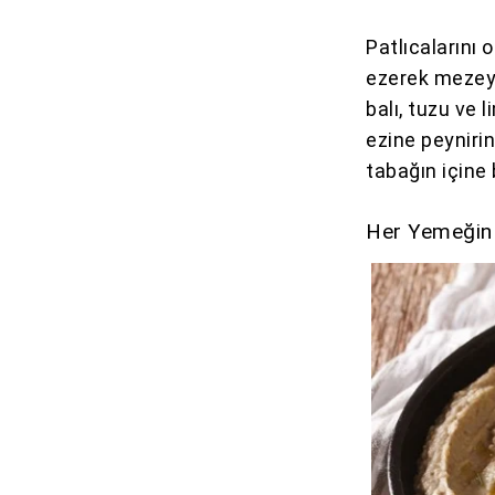
Patlıcalarını 
ezerek mezeye
balı, tuzu ve
ezine peynirin
tabağın içine
Her Yemeğin Y