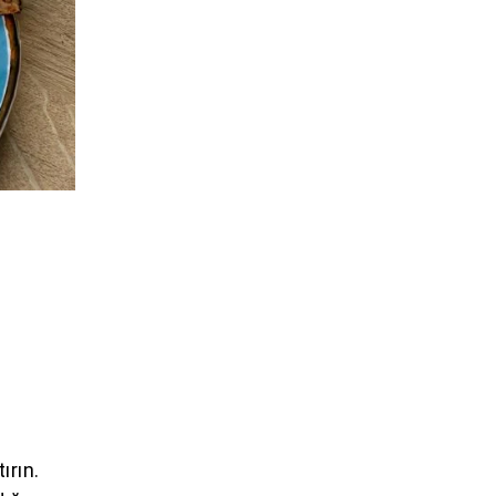
ırın.