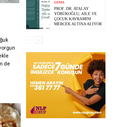
GENEL
PROF. DR. ATALAY
YÖRÜKOĞLU, AILE VE
ÇOCUK KAVRAMINI
MERCEK ALTINA ALIYOR
oğuk
 yorgun
ekle
em de