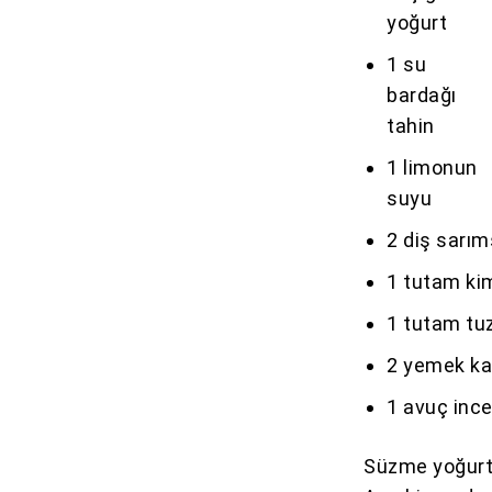
yoğurt
1 su
bardağı
tahin
1 limonun
suyu
2 diş sarı
1 tutam ki
1 tutam tu
2 yemek ka
1 avuç inc
Süzme yoğurt,