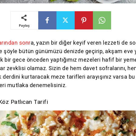
Paylaş
arından sonr
a, yazın bir diğer keyif veren lezzeti de s
de şöyle bütün günümüzü denizde geçirip, akşam eve
ek bir gece önceden yaptığımız mezeleri hafif bir yem
r zevklisi olamaz. Sizin de hem davet sofralarını, h
 derdini kurtaracak meze tarifleri arayışınız varsa bu
leri mutlaka denemelisiniz.
 Köz Patlıcan Tarifi