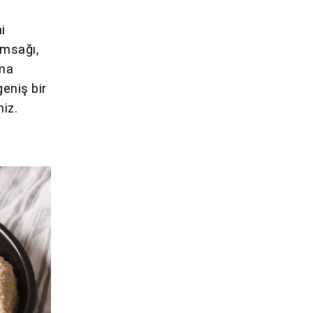
i
ımsağı,
ıma
geniş bir
niz.