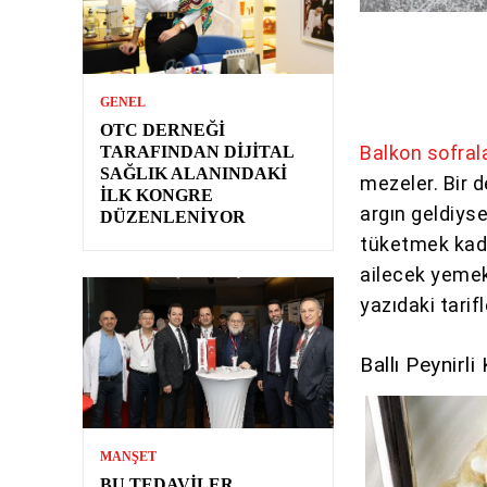
GENEL
OTC DERNEĞI
Balkon sofral
TARAFINDAN DIJITAL
SAĞLIK ALANINDAKI
mezeler. Bir 
İLK KONGRE
argın geldiys
DÜZENLENIYOR
tüketmek kada
ailecek yemek
yazıdaki tarif
Ballı Peynirli
MANŞET
BU TEDAVILER