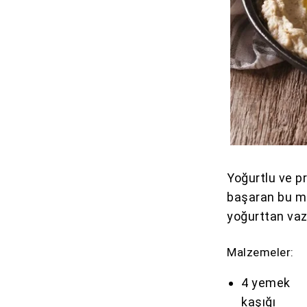
Yoğurtlu ve p
başaran bu me
yoğurttan va
Malzemeler:
4 yemek
kaşığı