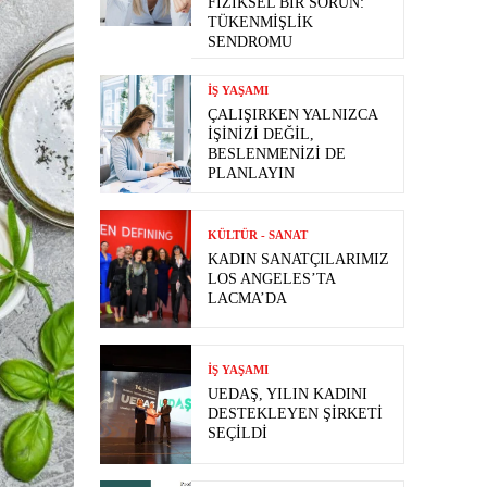
FIZIKSEL BIR SORUN:
TÜKENMIŞLIK
SENDROMU
İŞ YAŞAMI
ÇALIŞIRKEN YALNIZCA
İŞINIZI DEĞIL,
BESLENMENIZI DE
PLANLAYIN
KÜLTÜR - SANAT
KADIN SANATÇILARIMIZ
LOS ANGELES’TA
LACMA’DA
İŞ YAŞAMI
UEDAŞ, YILIN KADINI
DESTEKLEYEN ŞIRKETI
SEÇILDI