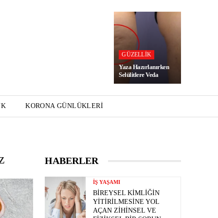
GÜZELLIK
Yaza Hazırlanırken
Selülitlere Veda
UK
KORONA GÜNLÜKLERI
z
HABERLER
İŞ YAŞAMI
BIREYSEL KIMLIĞIN
YITIRILMESINE YOL
AÇAN ZIHINSEL VE