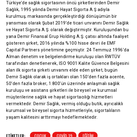
Türkiye’de sağlık sigortasının öncü şirketlerinden Demir
Sağlık, 1995 yılında Demir Hayat Sigorta A.Ş adıyla
kurulmuş; markasında gerçekleştirdiği dönüşümün bir
yansıması olarak Şubat 2019’de ticari unvanını Demir Sağlık
ve Hayat Sigorta A.Ş. olarak değiştirmiştir. Kuruluşundan bu
yana Demir Finansal Grup Holding A.Ş. çatısı altında faaliyet
gösteren şirket, 2016 yılında %100 hisse devri ile EMF
Capital Partners yönetimine geçmiştir. 24 Temmuz 1996’da
Alman denetim ve belgelendirme kuruluşu olan RWTÜV
tarafından denetlenerek, ISO 9001 Kalite Güvence Belgesini
alan ilk sigorta şirketi unvanını elde eden şirket, bugün
Demir Sağlık olarak iş ortakları olan 150’den fazla acente,
50’den fazla broker, 1.800’ün üzerinde anlaşmalı sağlık
kuruluşu ve asistans şirketleri ile bireysel ve kurumsal
müşterilerine sağlık ve hayat sigortacılığı hizmetleri
vermektedir. Demir Sağlık, vermiş olduğu butik, ayrıcalıklı
kurumsal ve bireysel sigorta hizmetleriyle, sigortalıların
yaşam kalitesini arttırmayı hedeflemektedir.
ETIKETLER:
ÇOCUK
COVID_19
EĞITIM