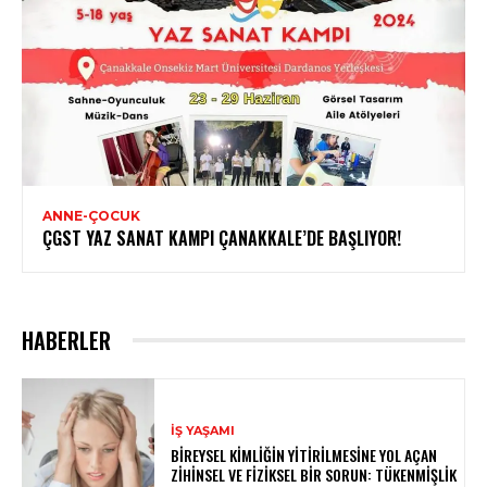
ANNE-ÇOCUK
ÇGST YAZ SANAT KAMPI ÇANAKKALE’DE BAŞLIYOR!
HABERLER
İŞ YAŞAMI
BIREYSEL KIMLIĞIN YITIRILMESINE YOL AÇAN
ZIHINSEL VE FIZIKSEL BIR SORUN: TÜKENMIŞLIK