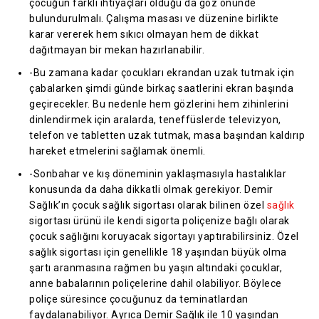
çocuğun farklı ihtiyaçları olduğu da göz önünde
bulundurulmalı. Çalışma masası ve düzenine birlikte
karar vererek hem sıkıcı olmayan hem de dikkat
dağıtmayan bir mekan hazırlanabilir.
-Bu zamana kadar çocukları ekrandan uzak tutmak için
çabalarken şimdi günde birkaç saatlerini ekran başında
geçirecekler. Bu nedenle hem gözlerini hem zihinlerini
dinlendirmek için aralarda, teneffüslerde televizyon,
telefon ve tabletten uzak tutmak, masa başından kaldırıp
hareket etmelerini sağlamak önemli.
-Sonbahar ve kış döneminin yaklaşmasıyla hastalıklar
konusunda da daha dikkatli olmak gerekiyor. Demir
Sağlık’ın çocuk sağlık sigortası olarak bilinen özel
sağlık
sigortası ürünü ile kendi sigorta poliçenize bağlı olarak
çocuk sağlığını koruyacak sigortayı yaptırabilirsiniz. Özel
sağlık sigortası için genellikle 18 yaşından büyük olma
şartı aranmasına rağmen bu yaşın altındaki çocuklar,
anne babalarının poliçelerine dahil olabiliyor. Böylece
poliçe süresince çocuğunuz da teminatlardan
faydalanabiliyor. Ayrıca Demir Sağlık ile 10 yaşından