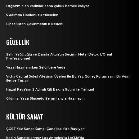
Orgazm olan kadınlar daha çabuk hamile kalıyor
5 Adımda Libidonuzu Yükseltin
Cinsellikten Çekinmenin 8 Nedeni
GÜZELLIK
Selin Yağcıoğlu ve Damla Altun’un Seçimi: Metal Detox, L’Oréal
Professionnel
Yaza Hazırlanırken Selülitlere Veda
Vichy Capital Soleil Ailesinin Üyeleri İle Bu Yaz Güneş Korumasını Bir Adım
İleriye Taşıyın
Hazal Kaya’nın 2 Adımlı Cilt Bakım Rutini İle Tanışın!
Cildinizi Yaza Shıseıdo Serumlarıyla Hazırlayın
KÜLTÜR SANAT
ÇGST Yaz Sanat Kampı Çanakkale’de Başlıyor!
Kadın Sanatçılarımız Los Angeles’ta LACMA’da